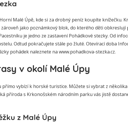
tezka
 Horní Malé Úpě, kde si za drobný peníz koupíte knížečku. K
 zároveň jako poznámkový blok, do kterého děti obkreslují 
Pacestníku je jedno ze zastavení Pohádkové stezky. Od info
kostelu. Odtud pokračujete stále po žluté. Otevírací doba Inf
ukázky pohádek naleznete na www.pohadkova-stezka.cz.
trasy v okolí Malé Úpy
římo vybízí k horské turistice. Můžete si vybrat z několik
ká příroda s Krkonošském národním parku vás jistě dostan
ěžku z Malé Úpy