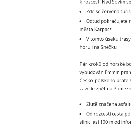
k rozcestí Nad Sovím s
Zde se červená turis
Odtud pokračujete r
města Karpacz.
V tomto úseku trasy
horu i na Sněžku.
Pár kroků od horské bo
vybudován Emmin prame
Česko-polského přátelst
zavede zpět na Pomezn
Žlutě značená asfalto
Od rozcestí cesta p
silnici asi 100 m od in