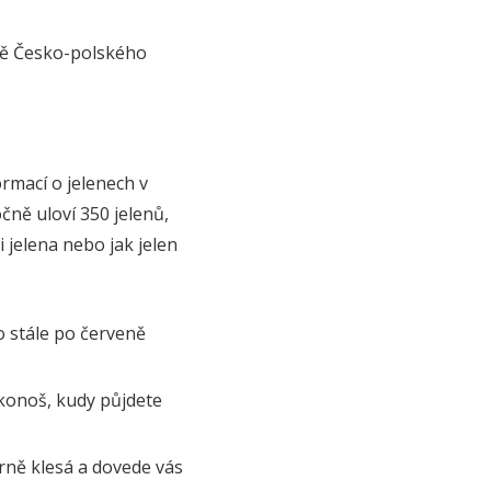
stě Česko-polského
rmací o jelenech v
ně uloví 350 jelenů,
i jelena nebo jak jelen
o stále po červeně
rkonoš, kudy půjdete
rně klesá a dovede vás