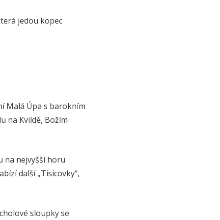
která jedou kopec
olní Malá Úpa s barokním
u na Kvildě, Božím
u na nejvyšší horu
bízí další „Tisícovky“,
rcholové sloupky se