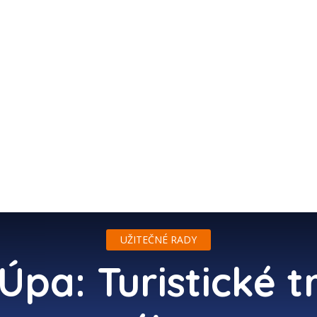
ZÁPISKY Z CEST
TIPY NA CESTOVÁNÍ
ZAJÍMAVOS
UŽITEČNÉ RADY
Úpa: Turistické t