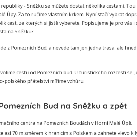
 republiky - Sněžku se můžete dostat několika cestami. Tou 
alé Úpy. Za to ručíme vlastním krkem. Nyní stačí vybrat dop
lik cest, ze kterých si jistě vyberete. Popisujeme je pro vás i
esta na Sněžku?
de z Pomezních Bud; a nevede tam jen jedna trasa, ale hned t
 volíme cestu od Pomezních bud. U turistického rozcestí se
o-polského přátelství míříme vzhůru.
 Pomezních Bud na Sněžku a zpět
rmačního centra na Pomezních Boudách v Horní Malé Úpě.
te asi 70 m směrem k hranicím s Polskem a zahnete vlevo k 