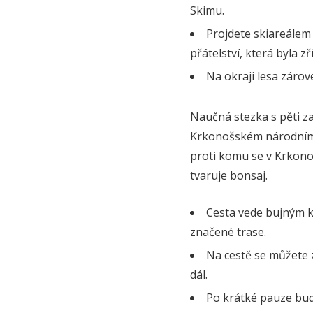
Skimu.
Projdete skiareálem
přátelství, která byla 
Na okraji lesa zárov
Naučná stezka s pěti z
Krkonošském národním p
proti komu se v Krkonoš
tvaruje bonsaj.
Cesta vede bujným k
značené trase.
Na cestě se můžete z
dál.
Po krátké pauze bud