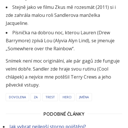
Stejně jako ve filmu Zkus mě rozesmát (2011) si i
zde zahrála malou roli Sandlerova manželka
Jacqueline.
Písnička na dobrou noc, kterou Lauren (Drew
Barrymore) zpívá Lou (Alyvia Alyn Lind), se jmenuje
„Somewhere over the Rainbow“.
Snímek není moc originální, ale pár gagů zde funguje
velmi dobře. Sandler zde hraje svou rutinu (Cool
chlápek) a nejvíce mne potěšil Terry Crews a jeho
pěvecké vstupy.
DOVOLENA
ZA
TREST
HERCI
JMÉNA
PODOBNÉ ČLÁNKY
Jak vybrat nejlepší storno pojištění?