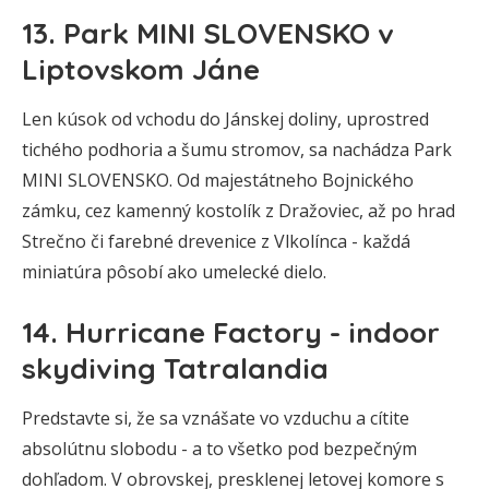
13. Park MINI SLOVENSKO v
Liptovskom Jáne
Len kúsok od vchodu do Jánskej doliny, uprostred
tichého podhoria a šumu stromov, sa nachádza Park
MINI SLOVENSKO. Od majestátneho Bojnického
zámku, cez kamenný kostolík z Dražoviec, až po hrad
Strečno či farebné drevenice z Vlkolínca - každá
miniatúra pôsobí ako umelecké dielo.
14. Hurricane Factory - indoor
skydiving Tatralandia
Predstavte si, že sa vznášate vo vzduchu a cítite
absolútnu slobodu - a to všetko pod bezpečným
dohľadom. V obrovskej, presklenej letovej komore s