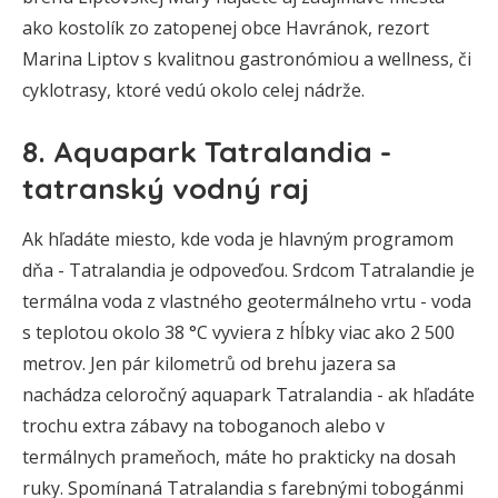
ako kostolík zo zatopenej obce Havránok, rezort
Marina Liptov s kvalitnou gastronómiou a wellness, či
cyklotrasy, ktoré vedú okolo celej nádrže.
8. Aquapark Tatralandia -
tatranský vodný raj
Ak hľadáte miesto, kde voda je hlavným programom
dňa - Tatralandia je odpoveďou. Srdcom Tatralandie je
termálna voda z vlastného geotermálneho vrtu - voda
s teplotou okolo 38 °C vyviera z hĺbky viac ako 2 500
metrov. Jen pár kilometrů od brehu jazera sa
nachádza celoročný aquapark Tatralandia - ak hľadáte
trochu extra zábavy na toboganoch alebo v
termálnych prameňoch, máte ho prakticky na dosah
ruky. Spomínaná Tatralandia s farebnými tobogánmi