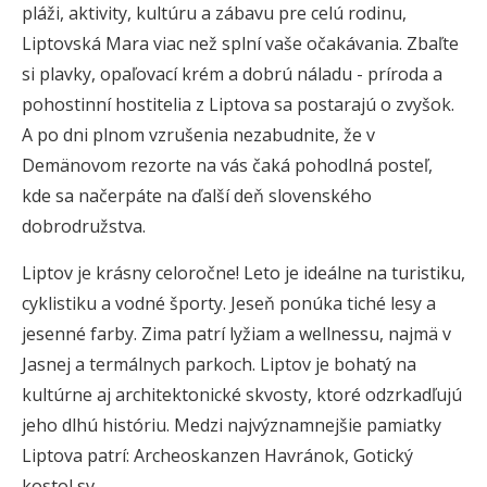
pláži, aktivity, kultúru a zábavu pre celú rodinu,
Liptovská Mara viac než splní vaše očakávania. Zbaľte
si plavky, opaľovací krém a dobrú náladu - príroda a
pohostinní hostitelia z Liptova sa postarajú o zvyšok.
A po dni plnom vzrušenia nezabudnite, že v
Demänovom rezorte na vás čaká pohodlná posteľ,
kde sa načerpáte na ďalší deň slovenského
dobrodružstva.
Liptov je krásny celoročne! Leto je ideálne na turistiku,
cyklistiku a vodné športy. Jeseň ponúka tiché lesy a
jesenné farby. Zima patrí lyžiam a wellnessu, najmä v
Jasnej a termálnych parkoch. Liptov je bohatý na
kultúrne aj architektonické skvosty, ktoré odzrkadľujú
jeho dlhú históriu. Medzi najvýznamnejšie pamiatky
Liptova patrí: Archeoskanzen Havránok, Gotický
kostol sv.