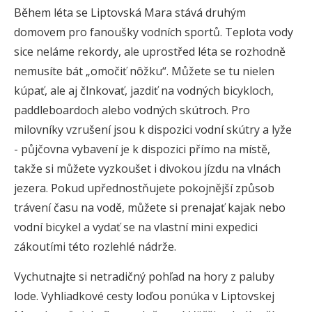
Během léta se Liptovská Mara stává druhým
domovem pro fanoušky vodních sportů. Teplota vody
sice neláme rekordy, ale uprostřed léta se rozhodně
nemusíte bát „omočiť nôžku“. Můžete se tu nielen
kúpať, ale aj člnkovať, jazdiť na vodných bicykloch,
paddleboardoch alebo vodných skútroch. Pro
milovníky vzrušení jsou k dispozici vodní skútry a lyže
- půjčovna vybavení je k dispozici přímo na místě,
takže si můžete vyzkoušet i divokou jízdu na vlnách
jezera. Pokud upřednostňujete pokojnější způsob
trávení času na vodě, můžete si prenajať kajak nebo
vodní bicykel a vydať se na vlastní mini expedici
zákoutími této rozlehlé nádrže.
Vychutnajte si netradičný pohľad na hory z paluby
lode. Vyhliadkové cesty loďou ponúka v Liptovskej