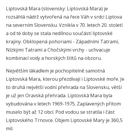
Liptovská Mara (slovensky: Liptovská Mara) je
rozsáhlá nádrž vytvořená na řece Váh v srdci Liptova
na severním Slovensku. Vznikla v 70. letech 20. století
a od té doby se stala nedílnou součástí liptovské
krajiny. Obklopená pohoriami - Západními Tatrami,
Nízkými Tatrami a Chočskými vrchy - uchvacuje
kombinací vody a horských štítů na obzoru.
Největším lákadlem je pochopitelně samotná
Liptovská Mara, kterou přezdívají i Liptovské moře. Je
to druhá největší vodní přehrada na Slovensku, větší
je už jen Oravská přehrada. Liptovská Mara byla
vybudována v letech 1969-1975. Zaplavených přitom
muselo být až 12 obcí. Pod vodou se stratila i část
Liptovského Trnovce. Objem Liptovské Mary je 360,5
mil.