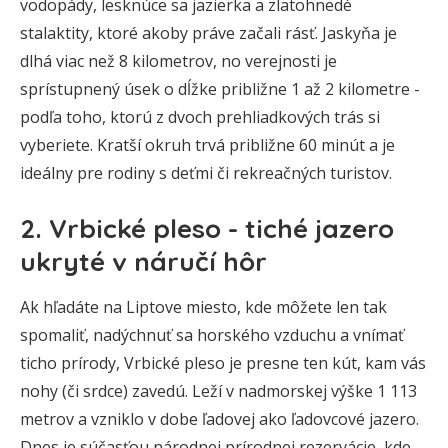
vodopády, lesknúce sa jazierka a zlatohnedé
stalaktity, ktoré akoby práve začali rásť. Jaskyňa je
dlhá viac než 8 kilometrov, no verejnosti je
sprístupnený úsek o dĺžke približne 1 až 2 kilometre -
podľa toho, ktorú z dvoch prehliadkových trás si
vyberiete. Kratší okruh trvá približne 60 minút a je
ideálny pre rodiny s deťmi či rekreačných turistov.
2. Vrbické pleso - tiché jazero
ukryté v náručí hôr
Ak hľadáte na Liptove miesto, kde môžete len tak
spomaliť, nadýchnuť sa horského vzduchu a vnímať
ticho prírody, Vrbické pleso je presne ten kút, kam vás
nohy (či srdce) zavedú. Leží v nadmorskej výške 1 113
metrov a vzniklo v dobe ľadovej ako ľadovcové jazero.
Dnes je súčasťou národnej prírodnej rezervácie, kde