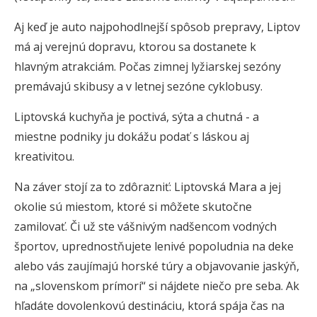
Aj keď je auto najpohodlnejší spôsob prepravy, Liptov
má aj verejnú dopravu, ktorou sa dostanete k
hlavným atrakciám. Počas zimnej lyžiarskej sezóny
premávajú skibusy a v letnej sezóne cyklobusy.
Liptovská kuchyňa je poctivá, sýta a chutná - a
miestne podniky ju dokážu podať s láskou aj
kreativitou.
Na záver stojí za to zdôrazniť: Liptovská Mara a jej
okolie sú miestom, ktoré si môžete skutočne
zamilovať. Či už ste vášnivým nadšencom vodných
športov, uprednostňujete lenivé popoludnia na deke
alebo vás zaujímajú horské túry a objavovanie jaskýň,
na „slovenskom prímorí“ si nájdete niečo pre seba. Ak
hľadáte dovolenkovú destináciu, ktorá spája čas na