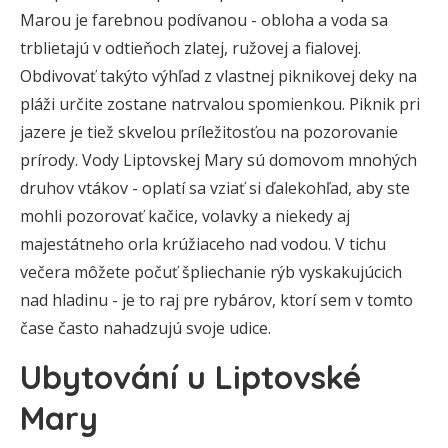
Marou je farebnou podívanou - obloha a voda sa
trblietajú v odtieňoch zlatej, ružovej a fialovej.
Obdivovať takýto výhľad z vlastnej piknikovej deky na
pláži určite zostane natrvalou spomienkou. Piknik pri
jazere je tiež skvelou príležitosťou na pozorovanie
prírody. Vody Liptovskej Mary sú domovom mnohých
druhov vtákov - oplatí sa vziať si ďalekohľad, aby ste
mohli pozorovať kačice, volavky a niekedy aj
majestátneho orla krúžiaceho nad vodou. V tichu
večera môžete počuť špliechanie rýb vyskakujúcich
nad hladinu - je to raj pre rybárov, ktorí sem v tomto
čase často nahadzujú svoje udice.
Ubytování u Liptovské
Mary