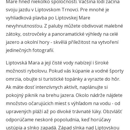
Mare hneď niekoľko spoločností. Väčšina lodí začína
svoju jazdu v Liptovskom Trnovci. Pre mnohé je
vyhliadková plavba po Liptovskej Mare
nevyhnutnosťou. Z paluby můžete obdivovat malebné
zátoky, ostrovčeky a panoramatické výhledy na celé
jazero a okolní hory - skvělá příležitost na vytvoření
jedinečných fotografií.
Liptovská Mara a její čisté vody nabízejí i široké
možnosti rybolovu. Pokud vás kúpanie a vodné športy
omrzia, obujte si turistické topánky a vyrazte do hôr.
Ak máte dosť intenzívnych aktivít, naplánujte si
pokojný piknik na brehu jazera. Okolo nádrže nájdete
množstvo očarujúcich miest s výhľadom na vodu - od
upravených pláží až po divoké trávnaté lúky. Obzvlášť
odporúčame neskoré popoludnia, keď horúčavy
ustúpia a slnko zapadá. Západ slnka nad Liptovskou