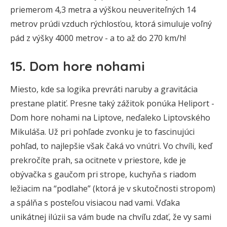
priemerom 4,3 metra a výškou neuveriteľných 14
metrov prúdi vzduch rýchlosťou, ktorá simuluje voľný
pád z výšky 4000 metrov - a to až do 270 km/h!
15. Dom hore nohami
Miesto, kde sa logika prevráti naruby a gravitácia
prestane platiť. Presne taký zážitok ponúka Heliport -
Dom hore nohami na Liptove, neďaleko Liptovského
Mikuláša. Už pri pohľade zvonku je to fascinujúci
pohľad, to najlepšie však čaká vo vnútri. Vo chvíli, keď
prekročíte prah, sa ocitnete v priestore, kde je
obývačka s gaučom pri strope, kuchyňa s riadom
ležiacim na “podlahe” (ktorá je v skutočnosti stropom)
a spálňa s posteľou visiacou nad vami. Vďaka
unikátnej ilúzii sa vám bude na chvíľu zdať, že vy sami