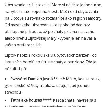
Ubytovanie pri Liptovskej Mare si nájdete jednoducho,
na výber máte kopu možností. Možnosti ubytovania
na Liptove sú rovnako rozmanité ako región samotný.
Od mestského ubytovania, cez pokojné dedinky
obklopené prírodou, až po chaty priamo na svahu
alebo brehu Liptovskej Mary - výber je len na vás a
vašich preferenciách.
Liptov nabízí širokou škálu ubytovacích zařízení, od
luxusních hotelů po útulné chaty a penziony. Zde je
několik tipů:
Swissôtel Damian Jasná *****:
Místo, kde se relax,
gurmánské zážitky a zábava spojují pod jednou
střechou.
Tatralake houses ****:
Každá chata, navržená s
rešpektom k miestnym tradíciám a prírodným