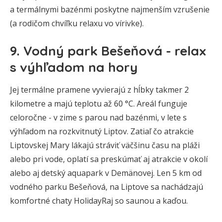
a termálnymi bazénmi poskytne najmenším vzrušenie
(a rodičom chvíľku relaxu vo vírivke).
9. Vodný park Bešeňová - relax
s výhľadom na hory
Jej termálne pramene vyvierajú z hĺbky takmer 2
kilometre a majú teplotu až 60 °C. Areál funguje
celoročne - v zime s parou nad bazénmi, v lete s
výhľadom na rozkvitnutý Liptov. Zatiaľ čo atrakcie
Liptovskej Mary lákajú stráviť väčšinu času na pláži
alebo pri vode, oplatí sa preskúmať aj atrakcie v okolí
alebo aj detský aquapark v Demänovej. Len 5 km od
vodného parku Bešeňová, na Liptove sa nachádzajú
komfortné chaty HolidayRaj so saunou a kaďou.