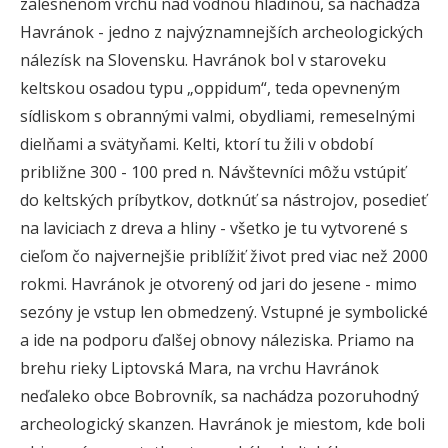
zalesnenom vrchu nad vodnou hladinou, sa nachádza
Havránok - jedno z najvýznamnejších archeologických
nálezísk na Slovensku. Havránok bol v staroveku
keltskou osadou typu „oppidum“, teda opevneným
sídliskom s obrannými valmi, obydliami, remeselnými
dielňami a svätyňami. Kelti, ktorí tu žili v období
približne 300 - 100 pred n. Návštevníci môžu vstúpiť
do keltských príbytkov, dotknúť sa nástrojov, posedieť
na laviciach z dreva a hliny - všetko je tu vytvorené s
cieľom čo najvernejšie priblížiť život pred viac než 2000
rokmi. Havránok je otvorený od jari do jesene - mimo
sezóny je vstup len obmedzený. Vstupné je symbolické
a ide na podporu ďalšej obnovy náleziska. Priamo na
brehu rieky Liptovská Mara, na vrchu Havránok
neďaleko obce Bobrovník, sa nachádza pozoruhodný
archeologický skanzen. Havránok je miestom, kde boli