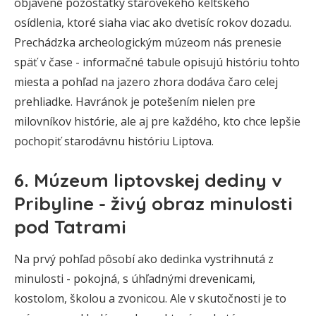
objavené pozostatky starovekého keltského
osídlenia, ktoré siaha viac ako dvetisíc rokov dozadu.
Prechádzka archeologickým múzeom nás prenesie
späť v čase - informačné tabule opisujú históriu tohto
miesta a pohľad na jazero zhora dodáva čaro celej
prehliadke. Havránok je potešením nielen pre
milovníkov histórie, ale aj pre každého, kto chce lepšie
pochopiť starodávnu históriu Liptova.
6. Múzeum liptovskej dediny v
Pribyline - živý obraz minulosti
pod Tatrami
Na prvý pohľad pôsobí ako dedinka vystrihnutá z
minulosti - pokojná, s úhľadnými drevenicami,
kostolom, školou a zvonicou. Ale v skutočnosti je to