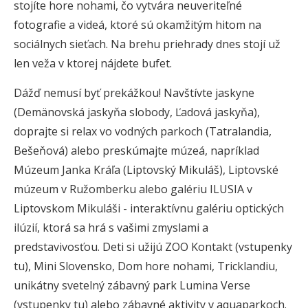
stojíte hore nohami, čo vytvára neuveriteľné
fotografie a videá, ktoré sú okamžitým hitom na
sociálnych sieťach. Na brehu priehrady dnes stojí už
len veža v ktorej nájdete bufet.
Dážď nemusí byť prekážkou! Navštívte jaskyne
(Demänovská jaskyňa slobody, Ľadová jaskyňa),
doprajte si relax vo vodných parkoch (Tatralandia,
Bešeňová) alebo preskúmajte múzeá, napríklad
Múzeum Janka Kráľa (Liptovský Mikuláš), Liptovské
múzeum v Ružomberku alebo galériu ILUSIA v
Liptovskom Mikuláši - interaktívnu galériu optických
ilúzií, ktorá sa hrá s vašimi zmyslami a
predstavivosťou. Deti si užijú ZOO Kontakt (vstupenky
tu), Mini Slovensko, Dom hore nohami, Tricklandiu,
unikátny svetelný zábavný park Lumina Verse
(vstupenky tu) alebo zábavné aktivity v aquaparkoch.