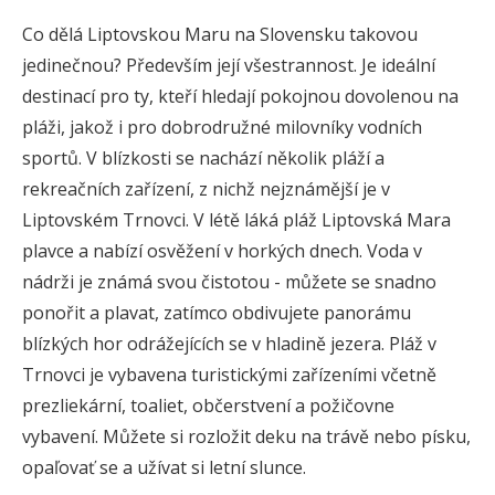
Co dělá Liptovskou Maru na Slovensku takovou
jedinečnou? Především její všestrannost. Je ideální
destinací pro ty, kteří hledají pokojnou dovolenou na
pláži, jakož i pro dobrodružné milovníky vodních
sportů. V blízkosti se nachází několik pláží a
rekreačních zařízení, z nichž nejznámější je v
Liptovském Trnovci. V létě láká pláž Liptovská Mara
plavce a nabízí osvěžení v horkých dnech. Voda v
nádrži je známá svou čistotou - můžete se snadno
ponořit a plavat, zatímco obdivujete panorámu
blízkých hor odrážejících se v hladině jezera. Pláž v
Trnovci je vybavena turistickými zařízeními včetně
prezliekární, toaliet, občerstvení a požičovne
vybavení. Můžete si rozložit deku na trávě nebo písku,
opaľovať se a užívat si letní slunce.