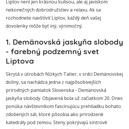
Liptov není jen krásnou kulisou, ale aj javiskom
nekonečných dobrodružstiev a relaxu. Ak sa
rozhodnete navštíviť Liptov, každý deň vašej
dovolenky môže byť iný, výnimočný.
1. Demänovská jaskyňa slobody
- farebný podzemný svet
Liptova
Skrytá v útrobách Nízkych Tatier, v srdci Demänovskej
doliny, sa nachádza jedna z najpôsobivejších
prírodných pamiatok Slovenska - Demänovská
jaskyňa slobody. Objavená bola už začiatkom 20. Dnes
ponúka návštevníkom fascinujúcu prehliadku bohato
zdobených sál, ktoré pôsobia ako prirodzené
katedrály pod zemou. Steny pokrývajú sintrové