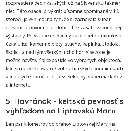
rozprestiera dedinka, akých už na Slovensku takmer
niet. Táto osada, prvýkrát písomne spomínaná v 14.
storočí, je výnimočná tým, že si zachovala súbor
dreveníc v pôvodnej podobe - bez zásahov modernej
výstavby. Po vstupe do dediny sa ocitnete v minulosti:
úzka ulica, kamenné ploty, studňa, kaplnka, stodola,
škola… a nad tým všetkým ticho hôr. V sezóne je
možné navštíviť aj expozície vo vybraných objektoch,
kde sa dozviete viac o živote v horských podmienkach
v minulých storočiach - bez elektriny, supermarketov
a internetu.
5. Havránok - keltská pevnosť s
výhľadom na Liptovskú Maru
Len pár kilometrov od brehov Liptovskej Mary, na