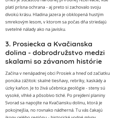
platí prísna ochrana - aj preto si zachovalo svoju
divokú krásu. Hladina jazera je obklopená hustým
smrekovým lesom, v ktorom sa počas dňa striedajú
svetelné nálady ako na javisku.
3. Prosiecka a Kvačianska
dolina - dobrodružstvo medzi
skalami so závanom histórie
Začína v nenápadnej obci Prosiek a hneď od začiatku
ponúka zážitok: skalné tiesňavy, rebríky, kaskády a
úzky kaňon. Je to živá učebnica geológie - steny sú
vysoké, vlhké a pôsobivo tiché. Po prejdení planiny
Svorad sa napojíte na Kvačiansku dolinu, ktorá je
pokojnejšia, no rovnako nádherná. Tu vás čakajú
ikony celého regiónu - historické vodné mlyny