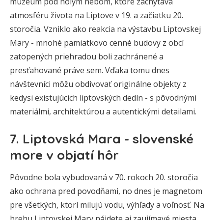
múzeum pod holým nebom, ktoré zachytáva
atmosféru života na Liptove v 19. a začiatku 20.
storočia. Vzniklo ako reakcia na výstavbu Liptovskej
Mary - mnohé pamiatkovo cenné budovy z obcí
zatopených priehradou boli zachránené a
presťahované práve sem. Vďaka tomu dnes
návštevníci môžu obdivovať originálne objekty z
kedysi existujúcich liptovských dedín - s pôvodnými
materiálmi, architektúrou a autentickými detailami.
7. Liptovská Mara - slovenské
more v objatí hôr
Pôvodne bola vybudovaná v 70. rokoch 20. storočia
ako ochrana pred povodňami, no dnes je magnetom
pre všetkých, ktorí milujú vodu, výhľady a voľnosť. Na
brehu Liptovskej Mary nájdete aj zaujímavé miesta