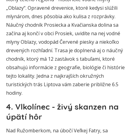
„Oblazy“. Opravené drevenice, ktoré kedysi slúžili
mlynárom, dnes pôsobia ako kulisa z rozprávky.
Náučný chodník Prosiecka a Kvačianska dolina sa
začína aj končí v obci Prosiek, uvidíte na nej vodné
mlyny Oblazy, vodopád Červené piesky a niekoľko
drevených rozhľadní. Trasa je doplnená aj o náučný
chodník, ktorý má 12 zastávok s tabuľami, ktoré
obsahujú informácie z geografie, biológie či histórie
tejto lokality. Jedna z najkrajších okružných
turistických trás Liptova vám zaberie približne 6.5
hodiny.
4. Vlkolínec - živý skanzen na
úpätí hôr
Nad Ružomberkom, na úbočí Veľkej Fatry, sa