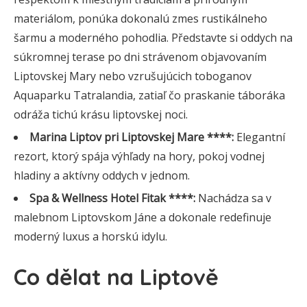
materiálom, ponúka dokonalú zmes rustikálneho
šarmu a moderného pohodlia. Představte si oddych na
súkromnej terase po dni strávenom objavovaním
Liptovskej Mary nebo vzrušujúcich toboganov
Aquaparku Tatralandia, zatiaľ čo praskanie táboráka
odráža tichú krásu liptovskej noci.
Marina Liptov pri Liptovskej Mare ****:
Elegantní
rezort, ktorý spája výhľady na hory, pokoj vodnej
hladiny a aktívny oddych v jednom.
Spa & Wellness Hotel Fitak ****:
Nachádza sa v
malebnom Liptovskom Jáne a dokonale redefinuje
moderný luxus a horskú idylu.
Co dělat na Liptově