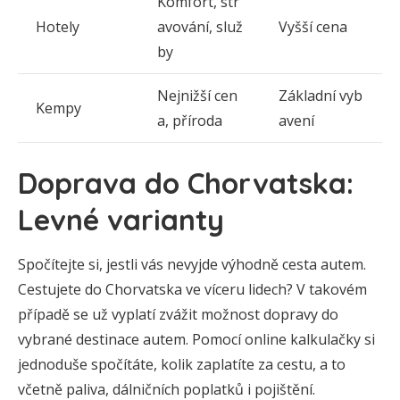
Komfort, str
Hotely
avování, služ
Vyšší cena
by
Nejnižší cen
Základní vyb
Kempy
a, příroda
avení
Doprava do Chorvatska:
Levné varianty
Spočítejte si, jestli vás nevyjde výhodně cesta autem.
Cestujete do Chorvatska ve víceru lidech? V takovém
případě se už vyplatí zvážit možnost dopravy do
vybrané destinace autem. Pomocí online kalkulačky si
jednoduše spočítáte, kolik zaplatíte za cestu, a to
včetně paliva, dálničních poplatků i pojištění.