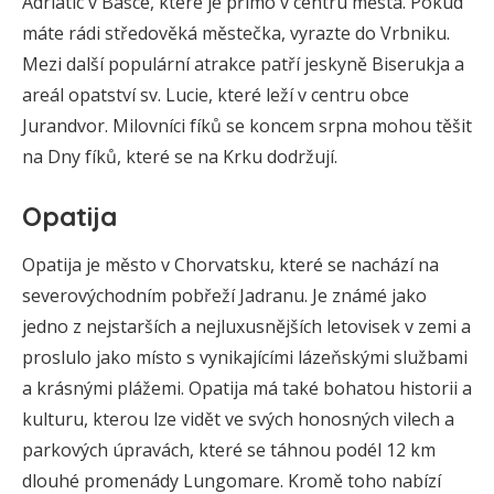
Adriatic v Bašce, které je přímo v centru města. Pokud
máte rádi středověká městečka, vyrazte do Vrbniku.
Mezi další populární atrakce patří jeskyně Biserukja a
areál opatství sv. Lucie, které leží v centru obce
Jurandvor. Milovníci fíků se koncem srpna mohou těšit
na Dny fíků, které se na Krku dodržují.
Opatija
Opatija je město v Chorvatsku, které se nachází na
severovýchodním pobřeží Jadranu. Je známé jako
jedno z nejstarších a nejluxusnějších letovisek v zemi a
proslulo jako místo s vynikajícími lázeňskými službami
a krásnými plážemi. Opatija má také bohatou historii a
kulturu, kterou lze vidět ve svých honosných vilech a
parkových úpravách, které se táhnou podél 12 km
dlouhé promenády Lungomare. Kromě toho nabízí