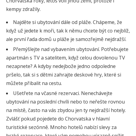
Chorvatska roky, letos volí jinou zemi, protože i
kempy zdražily.
Najděte si ubytování dále od pláže. Chápeme, že
když už jedete k moři, tak k němu chcete být co nejblíž,
ale první řada domů u pláže je samozřejmě nejdražší.
Přemýšlejte nad vybavením ubytování. Potřebujete
apartmán s TV a satelitem, když celou dovolenou TV
nezapnete? A kdyby nedejbože jedno odpoledne
pršelo, tak si s dětmi zahrajte deskové hry, které si
můžete přibalit na cestu.
Ušetřete na včasné rezervaci. Nenechávejte
ubytování na poslední chvíli nebo to neřešte rovnou
na místě, často na vás zbydou jen ty nejdražší hotely.
Zvlášť pokud pojedete do Chorvatska v hlavní
turistické sezónně. Mnoho hotelů nabízí slevy za
brzké rezervace, které vám pomohou výrazně snížit