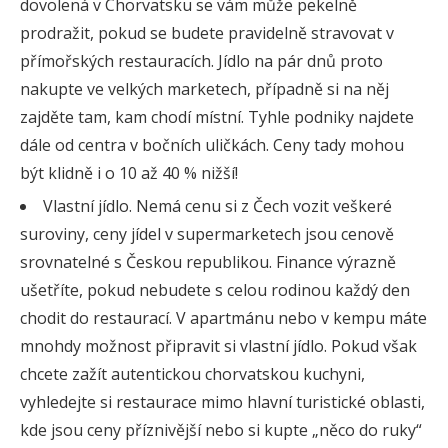
dovolená v Chorvatsku se vám může pekelně
prodražit, pokud se budete pravidelně stravovat v
přímořských restauracích. Jídlo na pár dnů proto
nakupte ve velkých marketech, případně si na něj
zajděte tam, kam chodí místní. Tyhle podniky najdete
dále od centra v bočních uličkách. Ceny tady mohou
být klidně i o 10 až 40 % nižší!
Vlastní jídlo. Nemá cenu si z Čech vozit veškeré
suroviny, ceny jídel v supermarketech jsou cenově
srovnatelné s Českou republikou. Finance výrazně
ušetříte, pokud nebudete s celou rodinou každý den
chodit do restaurací. V apartmánu nebo v kempu máte
mnohdy možnost připravit si vlastní jídlo. Pokud však
chcete zažít autentickou chorvatskou kuchyni,
vyhledejte si restaurace mimo hlavní turistické oblasti,
kde jsou ceny příznivější nebo si kupte „něco do ruky“