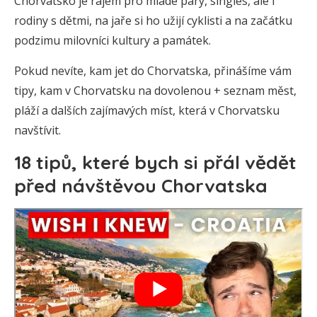
Chorvatsko je rájem pro mladé páry, singles, ale i
rodiny s dětmi, na jaře si ho užijí cyklisti a na začátku
podzimu milovníci kultury a památek.
Pokud nevíte, kam jet do Chorvatska, přinášíme vám
tipy, kam v Chorvatsku na dovolenou + seznam měst,
pláží a dalších zajímavých míst, která v Chorvatsku
navštívit.
18 tipů, které bych si přál vědět
před návštěvou Chorvatska