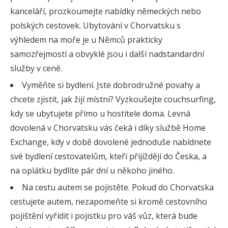
kanceláří, prozkoumejte nabídky německých nebo
polských cestovek. Ubytování v Chorvatsku s
výhledem na moře je u Němců prakticky
samozřejmostí a obvyklé jsou i další nadstandardní
služby v ceně.
Vyměňte si bydlení. Jste dobrodružné povahy a
chcete zjistit, jak žijí místní? Vyzkoušejte couchsurfing,
kdy se ubytujete přímo u hostitele doma. Levná
dovolená v Chorvatsku vás čeká i díky službě Home
Exchange, kdy v době dovolené jednoduše nabídnete
své bydlení cestovatelům, kteří přijíždějí do Česka, a
na oplátku bydlíte pár dní u někoho jiného.
Na cestu autem se pojistěte. Pokud do Chorvatska
cestujete autem, nezapomeňte si kromě cestovního
pojištění vyřídit i pojistku pro váš vůz, která bude