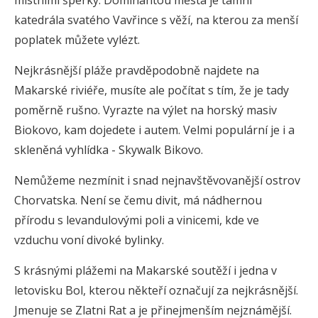
místními šperky. Dominantou města je tamní
katedrála svatého Vavřince s věží, na kterou za menší
poplatek můžete vylézt.
Nejkrásnější pláže pravděpodobně najdete na
Makarské riviéře, musíte ale počítat s tím, že je tady
poměrně rušno. Vyrazte na výlet na horský masiv
Biokovo, kam dojedete i autem. Velmi populární je i a
skleněná vyhlídka - Skywalk Bikovo.
Nemůžeme nezmínit i snad nejnavštěvovanější ostrov
Chorvatska. Není se čemu divit, má nádhernou
přírodu s levandulovými poli a vinicemi, kde ve
vzduchu voní divoké bylinky.
S krásnými plážemi na Makarské soutěží i jedna v
letovisku Bol, kterou někteří označují za nejkrásnější.
Jmenuje se Zlatni Rat a je přinejmenším nejznámější.