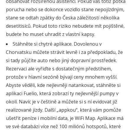
obsahovat rozšířenou asistenci. Pokud vás totiž potká
porucha nebo se dokonce vozidlo stane nepojízdným,
stane se odtah zpátky do Česka záležitostí několika
desetitisíců. Pokud toto riziko nebudete mít pojištěné,
budete ho muset uhradit z vlastní kapsy.
Stáhněte si chytré aplikace. Dovolenou v
Chorvatsku můžete strávit levně i za předpokladu, že
si tady půjčíte auto nebo jiný dopravní prostředek.
Rezervaci ale vyřiďte s dostatečným předstihem,
protože v hlavní sezóně bývají ceny mnohem vyšší.
Abyste věděli, kde nejlevněji natankovat, stáhněte si
aplikaci Fuelio, která zobrazí ty nejlevnější pumpy v
okolí. Navíc je v češtině a můžete si s ní evidovat již
realizované jízdy. Další „appkou“, která vám pomůže
ušetřit peníze i mobilní data, je WiFi Map. Aplikace má
ve své databázi více než 100 miliónů hotspotů, které