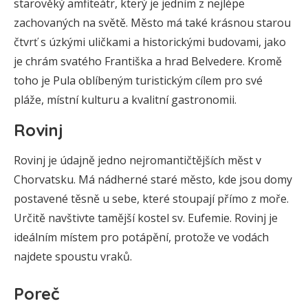
starověký amfiteátr, který je jedním z nejlépe
zachovaných na světě. Město má také krásnou starou
čtvrť s úzkými uličkami a historickými budovami, jako
je chrám svatého Františka a hrad Belvedere. Kromě
toho je Pula oblíbeným turistickým cílem pro své
pláže, místní kulturu a kvalitní gastronomii.
Rovinj
Rovinj je údajně jedno nejromantičtějších měst v
Chorvatsku. Má nádherné staré město, kde jsou domy
postavené těsně u sebe, které stoupají přímo z moře.
Určitě navštivte tamější kostel sv. Eufemie. Rovinj je
ideálním místem pro potápění, protože ve vodách
najdete spoustu vraků.
Poreč