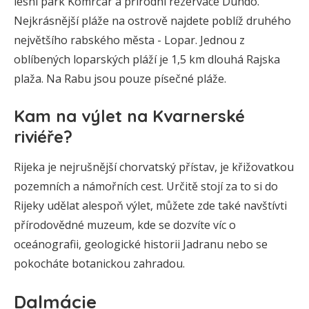
lesní park Komrčar a přírodní rezervace Dundo.
Nejkrásnější pláže na ostrově najdete poblíž druhého
největšího rabského města - Lopar. Jednou z
oblíbených loparských pláží je 1,5 km dlouhá Rajska
plaža. Na Rabu jsou pouze písečné pláže.
Kam na výlet na Kvarnerské
riviéře?
Rijeka je nejrušnější chorvatský přístav, je křižovatkou
pozemních a námořních cest. Určitě stojí za to si do
Rijeky udělat alespoň výlet, můžete zde také navštívti
přírodovědné muzeum, kde se dozvíte víc o
oceánografii, geologické historii Jadranu nebo se
pokocháte botanickou zahradou.
Dalmácie