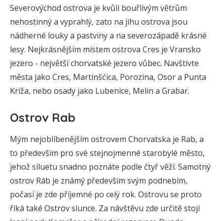
Severovýchod ostrova je kvůli bouřlivým větrům
nehostinný a vyprahlý, zato na jihu ostrova jsou
nádherné louky a pastviny a na severozápadě krásné
lesy. Nejkrásnějším místem ostrova Cres je Vransko
jezero - největší chorvatské jezero vůbec. Navštivte
města jako Cres, Martinšćica, Porozina, Osor a Punta
Križa, nebo osady jako Lubenice, Melin a Grabar.
Ostrov Rab
Mým nejoblíbenějším ostrovem Chorvatska je Rab, a
to především pro své stejnojmenné starobylé město,
jehož siluetu snadno poznáte podle čtyř věží. Samotný
ostrov Ráb je známý především svým podnebím,
počasí je zde příjemné po celý rok. Ostrovu se proto
říká také Ostrov slunce. Za návštěvu zde určitě stojí