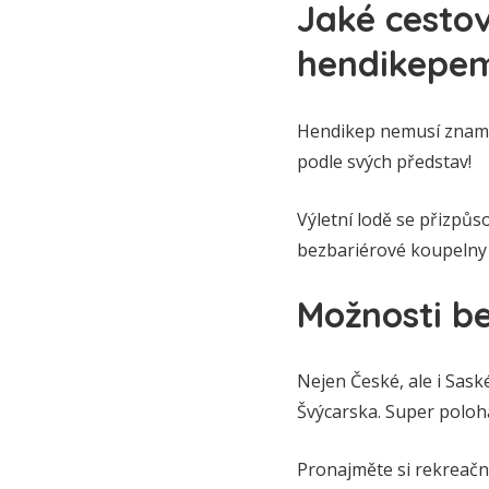
Jaké cestov
hendikepe
Hendikep nemusí znamen
podle svých představ!
Výletní lodě se přizpůs
bezbariérové koupelny i
Možnosti b
Nejen České, ale i Sask
Švýcarska. Super poloha
Pronajměte si rekreačn