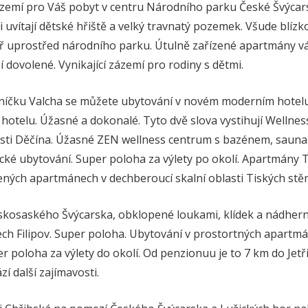
ázemí pro Váš pobyt v centru Národního parku České Švýca
i uvítají dětské hřiště a velký travnatý pozemek. Všude blízk
ěř uprostřed národního parku. Útulně zařízené apartmány 
í dovolené. Vynikající zázemí pro rodiny s dětmi.
íčku Valcha se můžete ubytování v novém moderním hotelu 
 hotelu. Úžasné a dokonalé. Tyto dvě slova vystihují Wellness
ásti Děčína. Úžasné ZEN wellness centrum s bazénem, saun
ké ubytování. Super poloha za výlety po okolí. Apartmány Ti
ených apartmánech v dechberoucí skalní oblasti Tiských stěn
skosaského Švýcarska, obklopené loukami, klídek a nádhern
h Filipov. Super poloha. Ubytování v prostortných apartm
r poloha za výlety do okolí. Od penzionuu je to 7 km do Jetř
zí další zajímavosti.