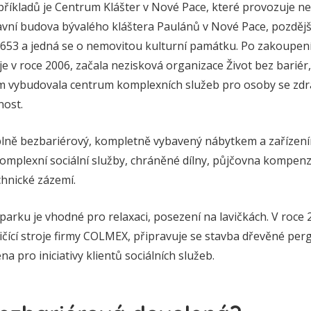
 příkladů je Centrum Klášter v Nové Pace, které provozuje n
Hlavní budova bývalého kláštera Paulánů v Nové Pace, pozděj
1653 a jedná se o nemovitou kulturní památku. Po zakoupení
 v roce 2006, začala nezisková organizace Život bez bariér, 
m vybudovala centrum komplexních služeb pro osoby se zdr
nost.
 plně bezbariérový, kompletně vybavený nábytkem a zařízením
omplexní sociální služby, chráněné dílny, půjčovna kompen
chnické zázemí.
arku je vhodné pro relaxaci, posezení na lavičkách. V roce
ičící stroje firmy COLMEX, připravuje se stavba dřevěné perg
a pro iniciativy klientů sociálních služeb.