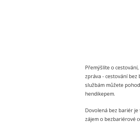
Přemýšlíte o cestování, 
zpráva - cestování be
službám můžete pohodln
hendikepem.
Dovolená bez bariér je
zájem o bezbariérové c