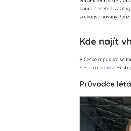
Na pěkném místě v obc
Laura. Chcete-li zažít
zrekonstruovaný Penzi
Kde najít 
V České republice se m
Pestrá cestovka
. Exist
Průvodce létá