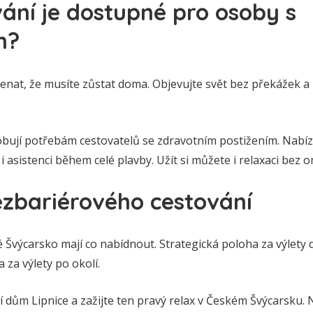
ání je dostupné pro osoby s
m?
at, že musíte zůstat doma. Objevujte svět bez překážek a 
obují potřebám cestovatelů se zdravotním postižením. Nabíze
 asistenci během celé plavby. Užít si můžete i relaxaci bez 
ezbariérového cestování
é Švýcarsko mají co nabídnout. Strategická poloha za výlety
 za výlety po okolí.
í dům Lipnice a zažijte ten pravý relax v Českém Švýcarsku.