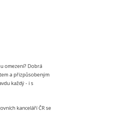
nímu omezení? Dobrá
stem a přizpůsobeným
du každý - i s
ovních kanceláří ČR se