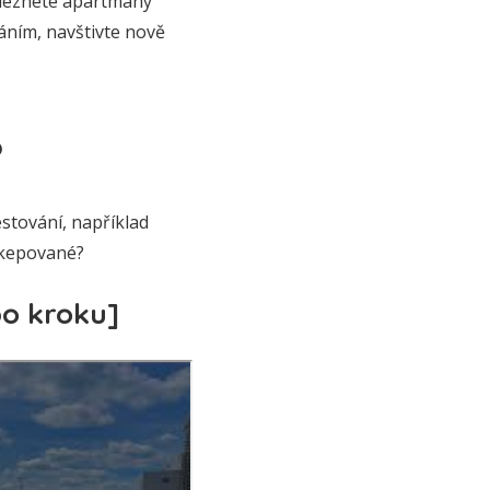
aleznete apartmány
áním, navštivte nově
?
stování, například
dikepované?
po kroku]