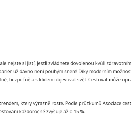
ale nejste si jistí, jestli zvládnete dovolenou kvůli zdravot
z bariér už dávno není pouhým snem! Díky moderním možno
ě, bezpečně a s klidem objevovat svět. Cestovat může oprav
 trendem, který výrazně roste. Podle průzkumů Asociace cest
estování každoročně zvyšuje až o 15 %.