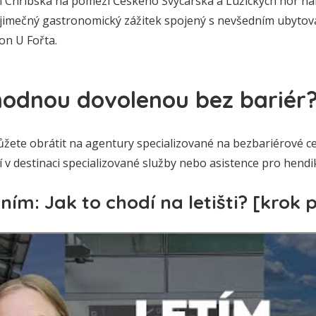
i Chřibská na pomezí Českého Švýcarska a Lužických hor n
 výjimečný gastronomický zážitek spojený s nevšedním ubytov
on U Fořta.
vhodnou dovolenou bez bariér
ůžete obrátit na agentury specializované na bezbariérové ce
ují v destinaci specializované služby nebo asistence pro hen
ním: Jak to chodí na letišti? [krok 