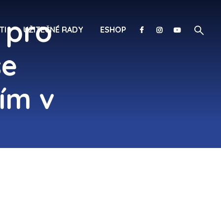
 pro
TI
UŽITEČNÉ RADY
ESHOP
se
ím v