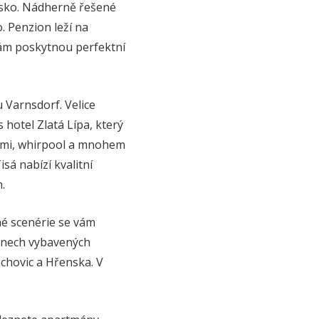
rsko. Nádherně řešené
o. Penzion leží na
vám poskytnou perfektní
Varnsdorf. Velice
 hotel Zlatá Lípa, který
ami, whirpool a mnohem
sá nabízí kvalitní
.
é scenérie se vám
ánech vybavených
ichovic a Hřenska. V