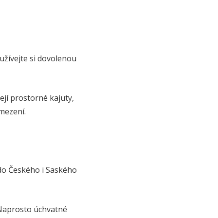
užívejte si dovolenou
jí prostorné kajuty,
omezení.
 do Českého i Saského
 Naprosto úchvatné