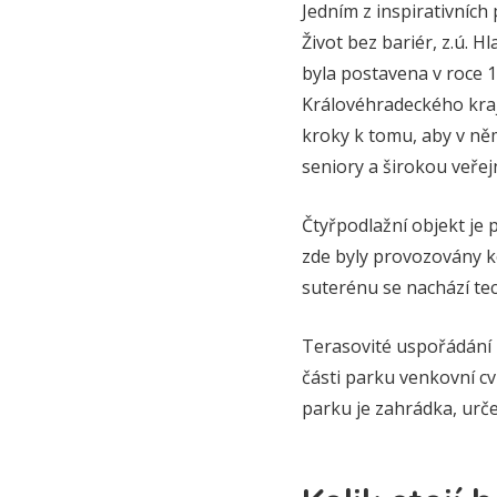
Jedním z inspirativních
Život bez bariér, z.ú. 
byla postavena v roce 
Královéhradeckého kraje
kroky k tomu, aby v ně
seniory a širokou veřej
Čtyřpodlažní objekt je
zde byly provozovány k
suterénu se nachází te
Terasovité uspořádání p
části parku venkovní cv
parku je zahrádka, určen