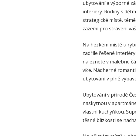
ubytování a výborné z
interiéry. Rodiny s dětm
strategické místě, tém
zázemí pro strávení vaš
Na hezkém místě u rybn
zadřile řešené interiéry
naleznete v malebné č
více. Nádherné romantic
ubytování v plně vybav
Ubytování v přírodě Če
naskytnou v apartmánec
vlastní kuchyňkou. Supe
těsné blízkosti se nachá