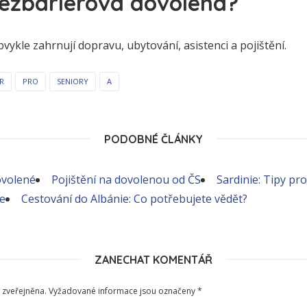
 bezbariérová dovolená?
vykle zahrnují dopravu, ubytování, asistenci a pojištění.
R
PRO
SENIORY
A
PODOBNÉ ČLÁNKY
ovolené
Pojištění na dovolenou od ČS
Sardinie: Tipy pr
je
Cestování do Albánie: Co potřebujete vědět?
ZANECHAT KOMENTÁŘ
 zveřejněna.
Vyžadované informace jsou označeny
*