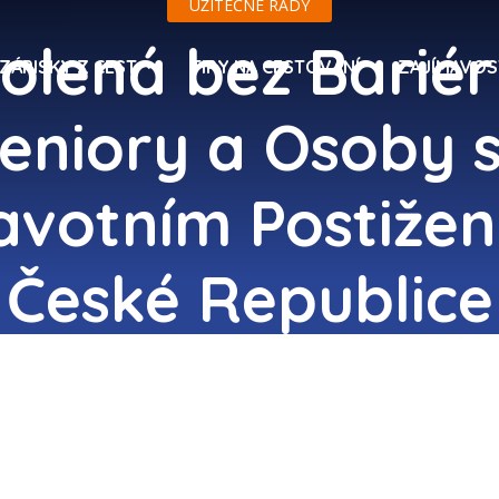
UŽITEČNÉ RADY
olená bez Bariér
ZÁPISKY Z CEST
TIPY NA CESTOVÁNÍ
ZAJÍMAVOS
eniory a Osoby 
avotním Postižen
České Republice
23. 08. 2025
Vlastimil Vozar
Přidat komentář