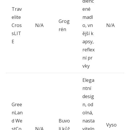
dlehč
Trav
ené
elite
madl
Grog
Cros
N/A
o, vn
N/A
rén
sLIT
ější k
E
apsy,
reflex
ní pr
vky
Elega
ntní
desig
Gree
n, od
nLan
olná,
d We
Buvo
nasta
Vyso
stCo
N/A
lí kůž
viteln