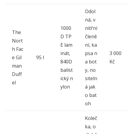
Odol
ná, v
1000
nitřní
The
D TP
členě
Nort
E lam
ní, ka
h Fac
inát,
psa n
3 000
e Gil
95 l
840D
a bot
Kč
man
balist
y, no
Duff
ický n
siteln
el
ylon
á jak
o bat
oh
Koleč
ka, o