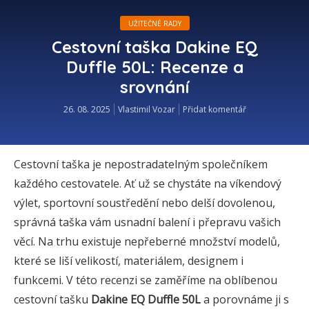
UŽITEČNÉ RADY
Cestovní taška Dakine EQ
Duffle 50L: Recenze a
srovnání
26. 08. 2025
Vlastimil Vozar
Přidat komentář
Cestovní taška je nepostradatelným společníkem
každého cestovatele. Ať už se chystáte na víkendový
výlet, sportovní soustředění nebo delší dovolenou,
správná taška vám usnadní balení i přepravu vašich
věcí. Na trhu existuje nepřeberné množství modelů,
které se liší velikostí, materiálem, designem i
funkcemi. V této recenzi se zaměříme na oblíbenou
cestovní tašku
Dakine EQ Duffle 50L
a porovnáme ji s