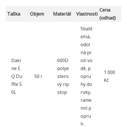
Cena
Taška
Objem
Materiál
Vlastnosti
(odhad)
Sbalit
elná,
odol
ná pr
Daki
600D
oti vo
ne E
polye
dě, p
1 000
Q Du
50 l
stero
opru
Kč
ffle 5
vý rip
hy do
0L
stop
ruky,
rame
nní p
opru
h