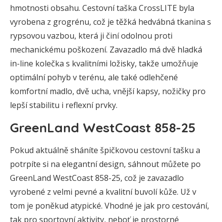
hmotnosti obsahu. Cestovní taška CrossLITE byla
vyrobena z grogrénu, což je těžká hedvábná tkanina s
rypsovou vazbou, která ji činí odolnou proti
mechanickému poškození. Zavazadlo má dvě hladká
in-line kolečka s kvalitními ložisky, takže umožňuje
optimální pohyb v terénu, ale také odlehčené
komfortní madlo, dvě ucha, vnější kapsy, nožičky pro
lepší stabilitu i reflexní prvky.
GreenLand WestCoast 858-25
Pokud aktuálně sháníte špičkovou cestovní tašku a
potrpíte si na elegantní design, sáhnout můžete po
GreenLand WestCoast 858-25, což je zavazadlo
vyrobené z velmi pevné a kvalitní buvolí kůže. Už v
tom je poněkud atypické. Vhodné je jak pro cestování,
tak pro sportovní aktivity, neboť je prostorné