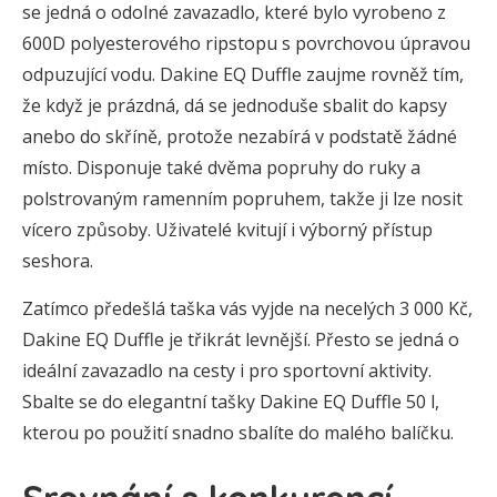
se jedná o odolné zavazadlo, které bylo vyrobeno z
600D polyesterového ripstopu s povrchovou úpravou
odpuzující vodu. Dakine EQ Duffle zaujme rovněž tím,
že když je prázdná, dá se jednoduše sbalit do kapsy
anebo do skříně, protože nezabírá v podstatě žádné
místo. Disponuje také dvěma popruhy do ruky a
polstrovaným ramenním popruhem, takže ji lze nosit
vícero způsoby. Uživatelé kvitují i výborný přístup
seshora.
Zatímco předešlá taška vás vyjde na necelých 3 000 Kč,
Dakine EQ Duffle je třikrát levnější. Přesto se jedná o
ideální zavazadlo na cesty i pro sportovní aktivity.
Sbalte se do elegantní tašky Dakine EQ Duffle 50 l,
kterou po použití snadno sbalíte do malého balíčku.