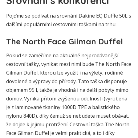
Srovnání s konkurencí
Pojďme se podívat na srovnání Dakine EQ Duffle 50L s
dalšími populárními cestovními taškami na trhu:
The North Face Gilman Duffel
Pokud se zaměříme na aktuálně nejprodávanější
cestovní tašky, vynikat mezi nimi bude The North Face
Gilman Duffel, kterou lze využít i na výlety, rodinné
dovolené a výpravy do přírody. Tato taška disponuje
objemem 95 l, takže je vhodná i na delší pobyty mimo
domov. Vyniká přitom zvýšenou odolností (vyrobena
je z laminované tkaniny 1000D TPE a balistického
nylonu 840D), díky čemuž se nebudete muset obávat,
že dojde k jejímu protržení. Cestovní taška The North
Face Gilman Duffel je velmi praktická, a to i díky