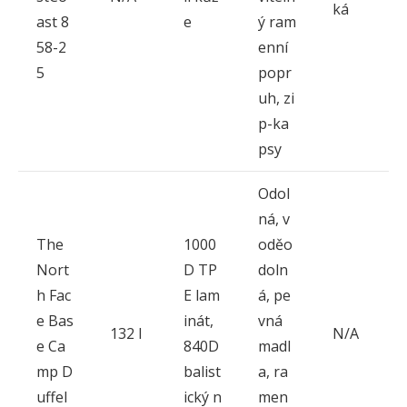
ká
ast 8
e
ý ram
58-2
enní
5
popr
uh, zi
p-ka
psy
Odol
ná, v
The
1000
oděo
Nort
D TP
doln
h Fac
E lam
á, pe
e Bas
inát,
vná
132 l
N/A
e Ca
840D
madl
mp D
balist
a, ra
uffel
ický n
men