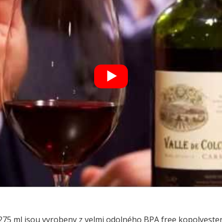
275 ml jsou vyrobeny z velmi odolného BPA free kopolyester