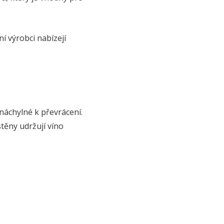
ní výrobci nabízejí
 náchylné k převrácení.
stěny udržují víno