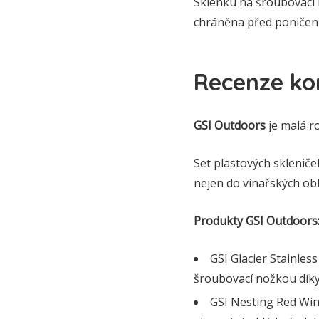
Sklenku na šroubovací 
chráněna před poničen
Recenze ko
GSI Outdoors
je malá ro
Set plastových skleniče
nejen do vinařských obl
Produkty GSI Outdoors
GSI Glacier Stainles
šroubovací nožkou díky 
GSI Nesting Red Wine