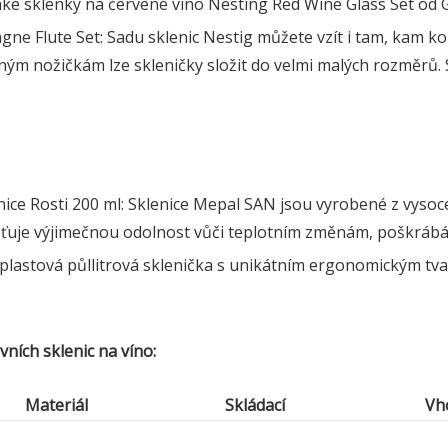
ehké sklenky na červené víno Nesting Red Wine Glass Set od G
ne Flute Set: Sadu sklenic Nestig můžete vzít i tam, kam k
ným nožičkám lze skleničky složit do velmi malých rozměrů. 
ice Rosti 200 ml: Sklenice Mepal SAN jsou vyrobené z vysoce
šťuje výjimečnou odolnost vůči teplotním změnám, poškrábání
 plastová půllitrová sklenička s unikátním ergonomickým tv
ních sklenic na víno:
Materiál
Skládací
Vh