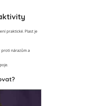
aktivity
ení praktické. Plast je
ý proti nárazům a
poje.
šovat?