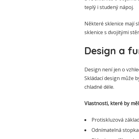
teplý i studený nápoj.
Některé sklenice mají sk
sklenice s dvojitými stě
Design a f
Design není jen o vzhled
Skládací design může být
chladné déle.
Vlastnosti, které by mě
Protiskluzová zákla
Odnímatelná stopka