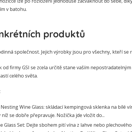
nožičce lze po rozložení jednoduše zacvaknout do sebe, dík
ím v batohu.
nkrétních produktů
dinná společnost. Jejich výrobky jsou pro všechny, kteří se r
k od firmy GSI se zcela určitě stane vaším nepostradatelný
astí celého světa.
:
s Nesting Wine Glass: skládací kempingová sklenka na bílé ví
níž se dobře přepravuje. Nožička jde vložit do...
 Glass Set: Dejte sbohem pití vína z lahve nebo plechového 