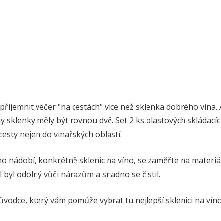
říjemnit večer "na cestách" více než sklenka dobrého vína. 
ty sklenky měly být rovnou dvě. Set 2 ks plastových skládacíc
cesty nejen do vinařských oblastí.
o nádobí, konkrétně sklenic na víno, se zaměřte na materiál
l byl odolný vůči nárazům a snadno se čistil.
vodce, který vám pomůže vybrat tu nejlepší sklenici na ví