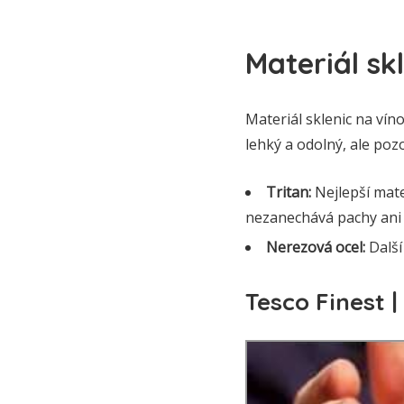
Materiál sk
Materiál sklenic na víno 
lehký a odolný, ale pozo
Tritan:
Nejlepší mate
nezanechává pachy ani 
Nerezová ocel:
Další
Tesco Finest |