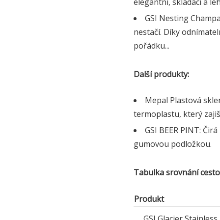
elegantní, skládací a l
GSI Nesting Champag
nestačí. Díky odnímatel
pořádku...
Další produkty:
Mepal Plastová sklen
termoplastu, který zaji
GSI BEER PINT: Čirá
gumovou podložkou.
Tabulka srovnání cestov
Produkt
GSI Glacier Stainless