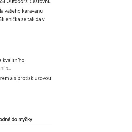
SI Outdoors. Cestovní...
ola vašeho karavanu
Sklenička se tak dá v
 kvalitního
 a...
arem a s protiskluzovou
odné do myčky