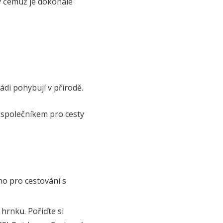
y čemuž je dokonale
ádi pohybují v přírodě.
m společníkem pro cesty
no pro cestování s
hrnku. Pořiďte si