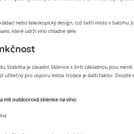
ládací nebo teleskopický design, což šetří místo v batohu. Ji
nami, které udrží víno chladné déle.
unkčnost
u. Stabilita je zásadní. Sklenice s širší základnou jsou méně
 užitečný pro úsporu místa. Izolace je další faktor. Dvojité 
la mít outdoorová sklenice na víno:
dna