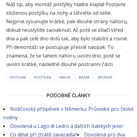
Náš tip, aby montáž postýlky hladce klapla! Postavte
složenou postýlku na nohy a táhněte od sebe.
Nejprve vysunujte krátké, pak dlouhé strany nahoru,
dokud neuslyšíte zacvaknutí. Až poté se stlačí střed
dna a pak celé dno dolů tak, aby bylo stabilní a rovné.
Při demontáži se postupuje přesně naopak. To
znamená, že se tahem nahoru uvolní dno, poté se
uvolní krátké, následně dlouhé postranní části.
CESTOVNÍ
POSTÝLKA
HAUCK
BAZAR
RECENZE
PODOBNÉ ČLÁNKY
Rodičovský příspěvek v Německu: Průvodce pro české
rodiny
Dovolená u Lago di Ledro a dalších italských jezer
Co dělat při ztrátě zavazadla?
Dovolená pro dva