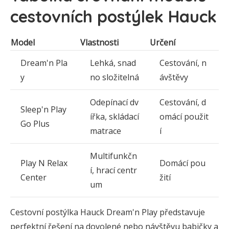
cestovních postýlek Hauck
Model
Vlastnosti
Určení
Dream'n Pla
Lehká, snad
Cestování, n
y
no složitelná
ávštěvy
Odepínací dv
Cestování, d
Sleep'n Play
ířka, skládací
omácí použit
Go Plus
matrace
í
Multifunkčn
Play N Relax
Domácí pou
í, hrací centr
Center
žití
um
Cestovní postýlka Hauck Dream'n Play představuje
perfektní řešení na dovolené nebo návštěvu babičky a