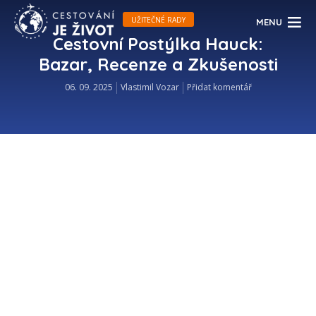
UŽITEČNÉ RADY
MENU
Cestovní Postýlka Hauck:
Bazar, Recenze a Zkušenosti
06. 09. 2025
Vlastimil Vozar
Přidat komentář