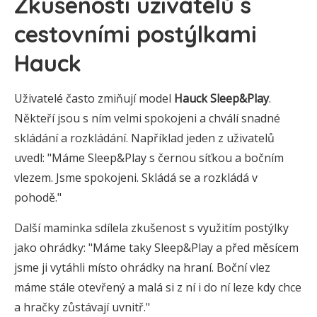
Zkušenosti uživatelů s
cestovními postýlkami
Hauck
Uživatelé často zmiňují model
Hauck Sleep&Play
.
Někteří jsou s ním velmi spokojeni a chválí snadné
skládání a rozkládání. Například jeden z uživatelů
uvedl: "Máme Sleep&Play s černou síťkou a bočním
vlezem. Jsme spokojeni. Skládá se a rozkládá v
pohodě."
Další maminka sdílela zkušenost s využitím postýlky
jako ohrádky: "Máme taky Sleep&Play a před měsícem
jsme ji vytáhli místo ohrádky na hraní. Boční vlez
máme stále otevřený a malá si z ní i do ní leze kdy chce
a hračky zůstávají uvnitř."