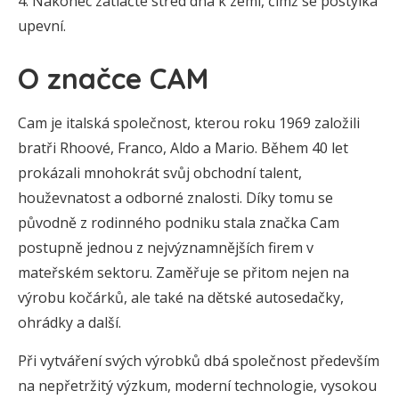
Nakonec zatlačte střed dna k zemi, čímž se postýlka
upevní.
O značce CAM
Cam je italská společnost, kterou roku 1969 založili
bratři Rhoové, Franco, Aldo a Mario. Během 40 let
prokázali mnohokrát svůj obchodní talent,
houževnatost a odborné znalosti. Díky tomu se
původně z rodinného podniku stala značka Cam
postupně jednou z nejvýznamnějších firem v
mateřském sektoru. Zaměřuje se přitom nejen na
výrobu kočárků, ale také na dětské autosedačky,
ohrádky a další.
Při vytváření svých výrobků dbá společnost především
na nepřetržitý výzkum, moderní technologie, vysokou