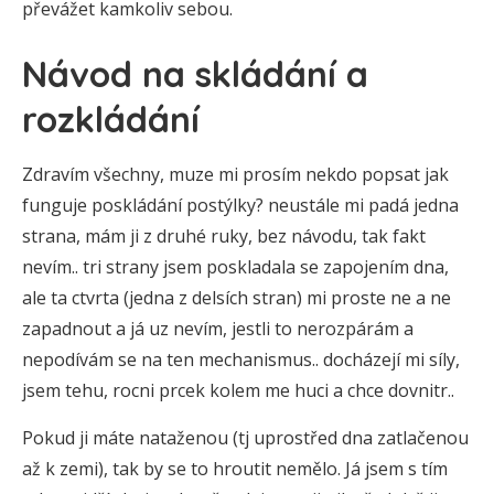
převážet kamkoliv sebou.
Návod na skládání a
rozkládání
Zdravím všechny, muze mi prosím nekdo popsat jak
funguje poskládání postýlky? neustále mi padá jedna
strana, mám ji z druhé ruky, bez návodu, tak fakt
nevím.. tri strany jsem poskladala se zapojením dna,
ale ta ctvrta (jedna z delsích stran) mi proste ne a ne
zapadnout a já uz nevím, jestli to nerozpárám a
nepodívám se na ten mechanismus.. docházejí mi síly,
jsem tehu, rocni prcek kolem me huci a chce dovnitr..
Pokud ji máte nataženou (tj uprostřed dna zatlačenou
až k zemi), tak by se to hroutit nemělo. Já jsem s tím