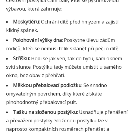
Cestovní postýlka Cam Daily Plus se pyšní skvělou
výbavou, která zahrnuje:
Moskytiéru:
Ochrání dítě před hmyzem a zajistí
klidný spánek.
Polohování výšky dna:
Poskytne úlevu zádům
rodičů, kteří se nemusí tolik sklánět při péči o dítě.
Stříšku:
Hodí se jak ven, tak do bytu, kam oknem
svítí slunce. Postýlku tedy můžete umístit u samého
okna, bez obav z přehřátí.
Měkkou přebalovací podložku:
Se snadno
omyvatelným povrchem, díky které získáte
plnohodnotný přebalovací pult.
Tašku na složenou postýlku:
Usnadňuje přenášení
a převážení postýlky. Složenou postýlku lze v
naprosto kompaktních rozměrech přenášet a