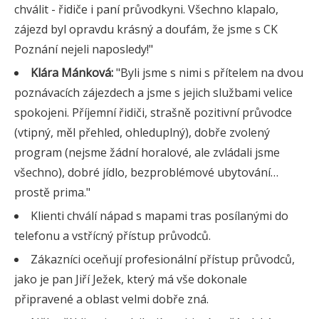
chválit - řidiče i paní průvodkyni. Všechno klapalo,
zájezd byl opravdu krásný a doufám, že jsme s CK
Poznání nejeli naposledy!"
Klára Mánková:
"Byli jsme s nimi s přítelem na dvou
poznávacích zájezdech a jsme s jejich službami velice
spokojeni. Příjemní řidiči, strašně pozitivní průvodce
(vtipný, měl přehled, ohleduplný), dobře zvolený
program (nejsme žádní horalové, ale zvládali jsme
všechno), dobré jídlo, bezproblémové ubytování…
prostě prima."
Klienti chválí nápad s mapami tras posílanými do
telefonu a vstřícný přístup průvodců.
Zákazníci oceňují profesionální přístup průvodců,
jako je pan Jiří Ježek, který má vše dokonale
připravené a oblast velmi dobře zná.