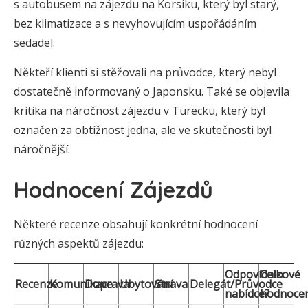
s autobusem na zájezdu na Korsiku, který byl starý,
bez klimatizace a s nevyhovujícím uspořádáním
sedadel.
Někteří klienti si stěžovali na průvodce, který nebyl
dostatečně informovaný o Japonsku. Také se objevila
kritika na náročnost zájezdu v Turecku, který byl
označen za obtížnost jedna, ale ve skutečnosti byl
náročnější.
Hodnocení Zájezdů
Některé recenze obsahují konkrétní hodnocení
různých aspektů zájezdu:
Odpovídalo
Celkové
Recenze
Komunikace
Doprava
Ubytování
Strava
Delegát/Průvodce
nabídce?
hodnoce