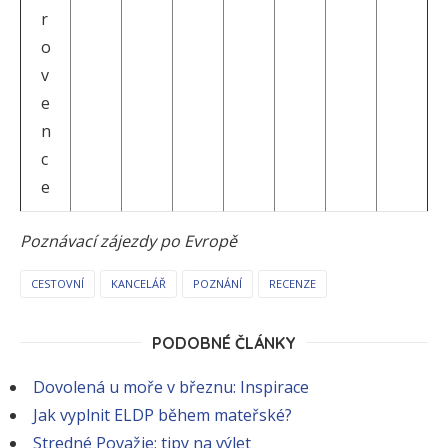
r
o
v
e
n
c
e
Poznávací zájezdy po Evropě
CESTOVNÍ
KANCELÁŘ
POZNÁNÍ
RECENZE
PODOBNÉ ČLÁNKY
Dovolená u moře v březnu: Inspirace
Jak vyplnit ELDP během mateřské?
Stredné Považie: tipy na výlet