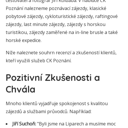
cestovatel a fotograf Jiří Kolbaba. V nabídce CK
Poznání nalezneme poznávací zájezdy, klasické
pobytové zájezdy, cykloturistické zájezdy, raftingové
zájezdy, last minute zájezdy, zájezdy s horskou
turistikou, zájezdy zaměřené na in-line brusle a také
horské expedice.
Níže naleznete souhrn recenzí a zkušeností klientů,
kteří využili služeb CK Poznání.
Pozitivní Zkušenosti a
Chvála
Mnoho klientů vyjadřuje spokojenost s kvalitou
zájezdů a službami průvodců. Například:
Jiří Suchoň:
"Byli jsme na Liparech a musíme moc