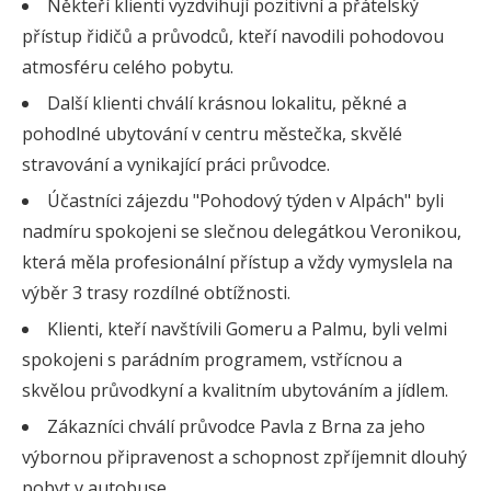
Někteří klienti vyzdvihují pozitivní a přátelský
přístup řidičů a průvodců, kteří navodili pohodovou
atmosféru celého pobytu.
Další klienti chválí krásnou lokalitu, pěkné a
pohodlné ubytování v centru městečka, skvělé
stravování a vynikající práci průvodce.
Účastníci zájezdu "Pohodový týden v Alpách" byli
nadmíru spokojeni se slečnou delegátkou Veronikou,
která měla profesionální přístup a vždy vymyslela na
výběr 3 trasy rozdílné obtížnosti.
Klienti, kteří navštívili Gomeru a Palmu, byli velmi
spokojeni s parádním programem, vstřícnou a
skvělou průvodkyní a kvalitním ubytováním a jídlem.
Zákazníci chválí průvodce Pavla z Brna za jeho
výbornou připravenost a schopnost zpříjemnit dlouhý
pobyt v autobuse.