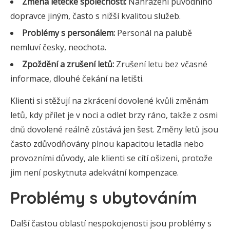
Změna letecké společnosti:
Nahrazení původního
dopravce jiným, často s nižší kvalitou služeb.
Problémy s personálem:
Personál na palubě
nemluví česky, neochota.
Zpoždění a zrušení letů:
Zrušení letu bez včasné
informace, dlouhé čekání na letišti.
Klienti si stěžují na zkrácení dovolené kvůli změnám
letů, kdy přílet je v noci a odlet brzy ráno, takže z osmi
dnů dovolené reálně zůstává jen šest. Změny letů jsou
často zdůvodňovány plnou kapacitou letadla nebo
provozními důvody, ale klienti se cítí ošizeni, protože
jim není poskytnuta adekvátní kompenzace.
Problémy s ubytováním
Další častou oblastí nespokojenosti jsou problémy s