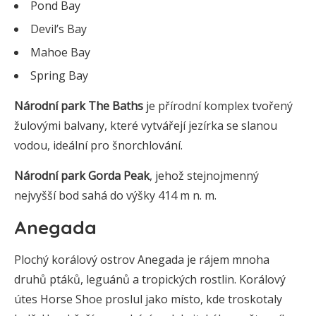
Pond Bay
Devil’s Bay
Mahoe Bay
Spring Bay
Národní park The Baths
je přírodní komplex tvořený
žulovými balvany, které vytvářejí jezírka se slanou
vodou, ideální pro šnorchlování.
Národní park Gorda Peak
, jehož stejnojmenný
nejvyšší bod sahá do výšky 414 m n. m.
Anegada
Plochý korálový ostrov Anegada je rájem mnoha
druhů ptáků, leguánů a tropických rostlin. Korálový
útes Horse Shoe proslul jako místo, kde troskotaly