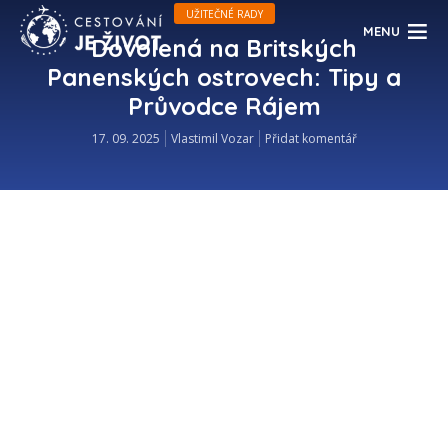
UŽITEČNÉ RADY
MENU
Dovolená na Britských
Panenských ostrovech: Tipy a
Průvodce Rájem
17. 09. 2025
Vlastimil Vozar
Přidat komentář