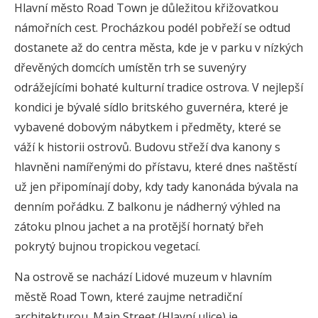
Hlavní město Road Town je důležitou křižovatkou
námořních cest. Procházkou podél pobřeží se odtud
dostanete až do centra města, kde je v parku v nízkých
dřevěných domcích umístěn trh se suvenýry
odrážejícími bohaté kulturní tradice ostrova. V nejlepší
kondici je bývalé sídlo britského guvernéra, které je
vybavené dobovým nábytkem i předměty, které se
váží k historii ostrovů. Budovu střeží dva kanony s
hlavněni namířenými do přístavu, které dnes naštěstí
už jen připomínají doby, kdy tady kanonáda bývala na
denním pořádku. Z balkonu je nádherný výhled na
zátoku plnou jachet a na protější hornatý břeh
pokrytý bujnou tropickou vegetací.
Na ostrově se nachází Lidové muzeum v hlavním
městě Road Town, které zaujme netradiční
architekturou. Main Street (Hlavní ulice) je