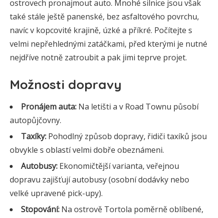
ostrovech pronajmout auto. Mnohé silnice jsou však
také stále ještě panenské, bez asfaltového povrchu,
navíc v kopcovité krajině, úzké a příkré. Počítejte s
velmi nepřehlednými zatáčkami, před kterými je nutné
nejdříve notně zatroubit a pak jimi teprve projet.
Možnosti dopravy
Pronájem auta:
Na letišti a v Road Townu působí
autopůjčovny.
Taxíky:
Pohodlný způsob dopravy, řidiči taxíků jsou
obvykle s oblastí velmi dobře obeznámeni.
Autobusy:
Ekonomičtější varianta, veřejnou
dopravu zajišťují autobusy (osobní dodávky nebo
velké upravené pick-upy).
Stopování:
Na ostrově Tortola poměrně oblíbené,