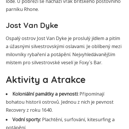
lodě. U pobřeží se nachází vrak britského poštovního
parníku Rhone.
Jost Van Dyke
Ospalý ostrov Jost Van Dyke je proslulý jídlem a pitím
a úžasnými silvestrovskými oslavami. Je oblíbený mezi
milovníky rybaření a potápění. Nejvyhledávanějším
místem pro silvestrovské veselí je Foxy´s Bar.
Aktivity a Atrakce
Koloniální památky a pevnosti:
Připomínají
bohatou historii ostrovů. Jednou z nich je pevnost
Recovery z roku 1640.
Vodní sporty:
Plachtění, surfování, kitesurfing a
potápění.