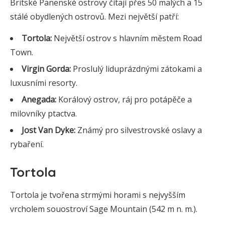
Britské Panenské ostrovy čítají přes 50 malých a 15
stálé obydlených ostrovů. Mezi největší patří:
Tortola:
Největší ostrov s hlavním městem Road
Town.
Virgin Gorda:
Proslulý liduprázdnými zátokami a
luxusními resorty.
Anegada:
Korálový ostrov, ráj pro potápěče a
milovníky ptactva.
Jost Van Dyke:
Známý pro silvestrovské oslavy a
rybaření.
Tortola
Tortola je tvořena strmými horami s nejvyšším
vrcholem souostroví Sage Mountain (542 m n. m.).