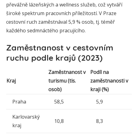
převážně lázeňských a wellness služeb, což vytváří
široké spektrum pracovních příležitostí. V Praze
cestovní ruch zaměstnával 5,9 % osob, tj. téměř
každého sedmnáctého pracujícího.
Zaměstnanost v cestovním
ruchu podle krajů (2023)
Zaměstnanost v
Podíl na
Kraj
turismu (tis.
zaměstnanosti v
osob)
kraji (%)
Praha
58,5
5,9
Karlovarský
10,8
8,3
kraj