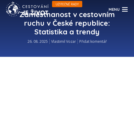
UŽITEČNÉ RADY
MENU
Zaměstnanost v cestovním
ruchu v České republice:
Statistika a trendy
26. 08. 2025
Vlastimil Vozar
Přidat komentář