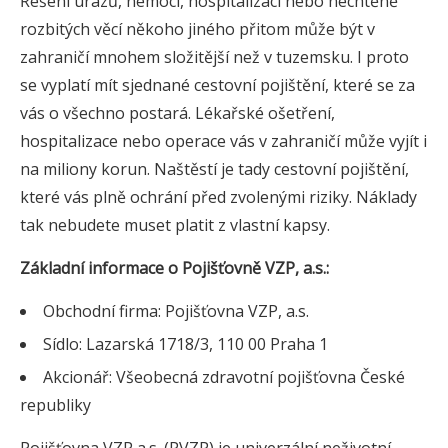
Řešení úrazů, nemocí, hospitalizací nebo nechtěně
rozbitých věcí někoho jiného přitom může být v
zahraničí mnohem složitější než v tuzemsku. I proto
se vyplatí mít sjednané cestovní pojištění, které se za
vás o všechno postará. Lékařské ošetření,
hospitalizace nebo operace vás v zahraničí může vyjít i
na miliony korun. Naštěstí je tady cestovní pojištění,
které vás plně ochrání před zvolenými riziky. Náklady
tak nebudete muset platit z vlastní kapsy.
Základní informace o Pojišťovně VZP, a.s.:
Obchodní firma: Pojišťovna VZP, a.s.
Sídlo: Lazarská 1718/3, 110 00 Praha 1
Akcionář: Všeobecná zdravotní pojišťovna České
republiky