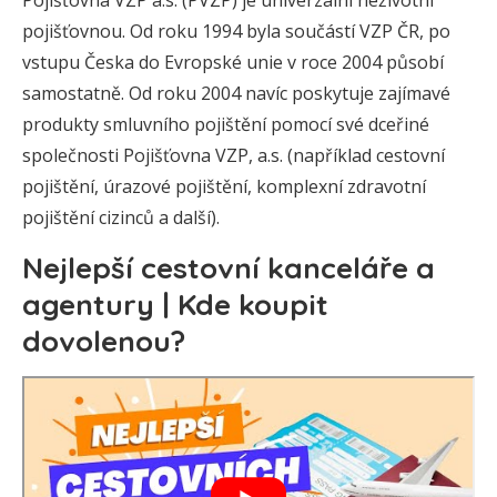
Pojišťovna VZP a.s. (PVZP) je univerzální neživotní
pojišťovnou. Od roku 1994 byla součástí VZP ČR, po
vstupu Česka do Evropské unie v roce 2004 působí
samostatně. Od roku 2004 navíc poskytuje zajímavé
produkty smluvního pojištění pomocí své dceřiné
společnosti Pojišťovna VZP, a.s. (například cestovní
pojištění, úrazové pojištění, komplexní zdravotní
pojištění cizinců a další).
Nejlepší cestovní kanceláře a
agentury | Kde koupit
dovolenou?