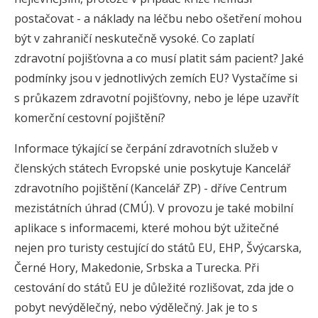
postačovat - a náklady na léčbu nebo ošetření mohou
být v zahraničí neskutečně vysoké. Co zaplatí
zdravotní pojišťovna a co musí platit sám pacient? Jaké
podmínky jsou v jednotlivých zemích EU? Vystačíme si
s průkazem zdravotní pojišťovny, nebo je lépe uzavřít
komerční cestovní pojištění?
Informace týkající se čerpání zdravotních služeb v
členských státech Evropské unie poskytuje Kancelář
zdravotního pojištění (Kancelář ZP) - dříve Centrum
mezistátních úhrad (CMÚ). V provozu je také mobilní
aplikace s informacemi, které mohou být užitečné
nejen pro turisty cestující do států EU, EHP, Švýcarska,
Černé Hory, Makedonie, Srbska a Turecka. Při
cestování do států EU je důležité rozlišovat, zda jde o
pobyt nevýdělečný, nebo výdělečný. Jak je to s