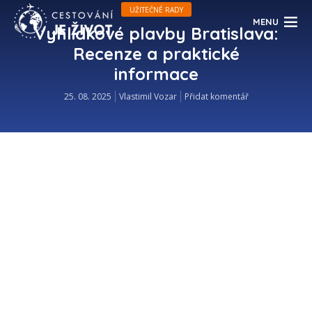
UŽITEČNÉ RADY
MENU
Vyhlídkové plavby Bratislava:
Recenze a praktické
informace
25. 08. 2025
Vlastimil Vozar
Přidat komentář