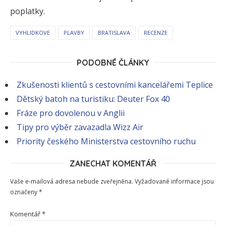
poplatky.
VYHLIDKOVE
PLAVBY
BRATISLAVA
RECENZE
PODOBNÉ ČLÁNKY
Zkušenosti klientů s cestovními kancelářemi Teplice
Dětský batoh na turistiku: Deuter Fox 40
Fráze pro dovolenou v Anglii
Tipy pro výběr zavazadla Wizz Air
Priority českého Ministerstva cestovního ruchu
ZANECHAT KOMENTÁŘ
Vaše e-mailová adresa nebude zveřejněna.
Vyžadované informace jsou
označeny
*
Komentář
*