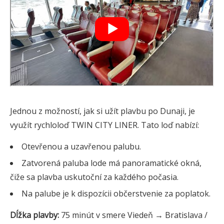
Jednou z možností, jak si užít plavbu po Dunaji, je
využít rychloloď TWIN CITY LINER. Tato loď nabízí:
Otevřenou a uzavřenou palubu.
Zatvorená paluba lode má panoramatické okná,
čiže sa plavba uskutoční za každého počasia.
Na palube je k dispozícii občerstvenie za poplatok.
Dĺžka plavby:
75 minút v smere Viedeň → Bratislava /