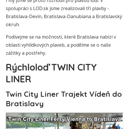
I my jsme se proto rozhodli pro plavbu lodí. V
spolupráci s LOD.sk jsme zrealizovali tři plavby -
Bratislava-Devín, Bratislava-Danubiana a Bratislavský
okruh.
Podívejme se na možnosti, které Bratislava nabízí v
oblasti vyhlídkových plaveb, a podělme se o naše
zážitky a postřehy.
Rýchloloď TWIN CITY
LINER
Twin City Liner Trajekt Vídeň do
Bratislavy