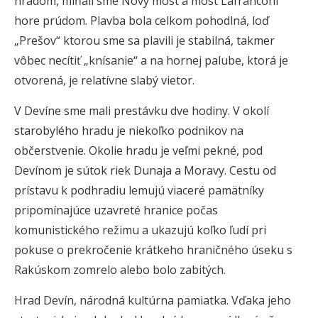
hradom, míňali sme Nový most a most Lafranconi
hore prúdom. Plavba bola celkom pohodlná, loď
„Prešov“ ktorou sme sa plavili je stabilná, takmer
vôbec necítiť „knísanie“ a na hornej palube, ktorá je
otvorená, je relatívne slabý vietor.
V Devíne sme mali prestávku dve hodiny. V okolí
starobylého hradu je niekoľko podnikov na
občerstvenie. Okolie hradu je veľmi pekné, pod
Devínom je sútok riek Dunaja a Moravy. Cestu od
prístavu k podhradiu lemujú viaceré pamätníky
pripomínajúce uzavreté hranice počas
komunistického režimu a ukazujú koľko ľudí pri
pokuse o prekročenie krátkeho hraničného úseku s
Rakúskom zomrelo alebo bolo zabitých.
Hrad Devín, národná kultúrna pamiatka. Vďaka jeho