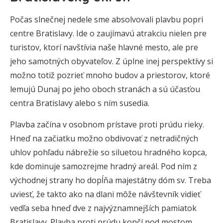
Počas slnečnej nedele sme absolvovali plavbu popri
centre Bratislavy. Ide o zaujímavú atrakciu nielen pre
turistov, ktorí navštívia naše hlavné mesto, ale pre
jeho samotných obyvateľov. Z úplne inej perspektívy si
možno totiž pozrieť mnoho budov a priestorov, ktoré
lemujú Dunaj po jeho oboch stranách a sú účasťou
centra Bratislavy alebo s ním susedia.
Plavba začína v osobnom prístave proti prúdu rieky.
Hneď na začiatku možno obdivovať z netradičných
uhlov pohľadu nábrežie so siluetou hradného kopca,
kde dominuje samozrejme hradný areál. Pod ním z
východnej strany ho dopĺňa majestátny dóm sv. Treba
uviesť, že takto ako na dlani môže návštevník vidieť
vedľa seba hneď dve z najvýznamnejších pamiatok
Bratislavy. Plavba proti prúdu končí pod mostom