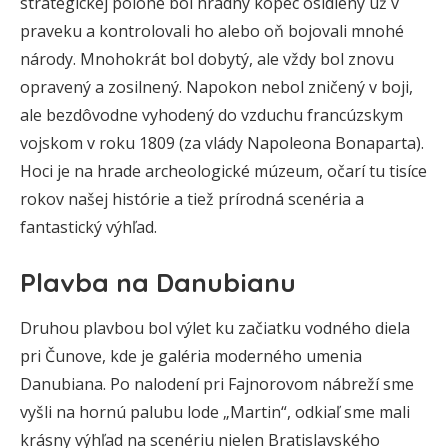
strategickej polohe bol hradný kopec osídlený už v
praveku a kontrolovali ho alebo oň bojovali mnohé
národy. Mnohokrát bol dobytý, ale vždy bol znovu
opravený a zosilnený. Napokon nebol zničený v boji,
ale bezdôvodne vyhodený do vzduchu francúzskym
vojskom v roku 1809 (za vlády Napoleona Bonaparta).
Hoci je na hrade archeologické múzeum, očarí tu tisíce
rokov našej histórie a tiež prírodná scenéria a
fantastický výhľad.
Plavba na Danubianu
Druhou plavbou bol výlet ku začiatku vodného diela
pri Čunove, kde je galéria moderného umenia
Danubiana. Po nalodení pri Fajnorovom nábreží sme
vyšli na hornú palubu lode „Martin“, odkiaľ sme mali
krásny výhľad na scenériu nielen Bratislavského