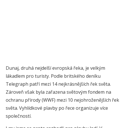
Dunaj, druhá nejdelší evropská řeka, je velkým
lákadlem pro turisty. Podle britského deníku
Telegraph patří mezi 14 nejkrásnějších řek světa.
Zároveň však byla zařazena světovým fondem na
ochranu přírody (WWF) mezi 10 nejohroženějších řek
světa. Vyhlídkové plavby po řece organizuje více
společností.