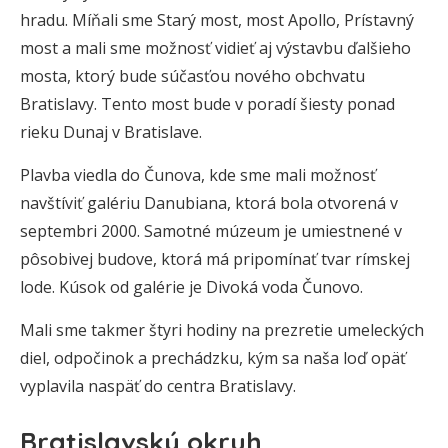
hradu. Míňali sme Starý most, most Apollo, Prístavný
most a mali sme možnosť vidieť aj výstavbu ďalšieho
mosta, ktorý bude súčasťou nového obchvatu
Bratislavy. Tento most bude v poradí šiesty ponad
rieku Dunaj v Bratislave.
Plavba viedla do Čunova, kde sme mali možnosť
navštíviť galériu Danubiana, ktorá bola otvorená v
septembri 2000. Samotné múzeum je umiestnené v
pôsobivej budove, ktorá má pripomínať tvar rímskej
lode. Kúsok od galérie je Divoká voda Čunovo.
Mali sme takmer štyri hodiny na prezretie umeleckých
diel, odpočinok a prechádzku, kým sa naša loď opäť
vyplavila naspäť do centra Bratislavy.
Bratislavský okruh