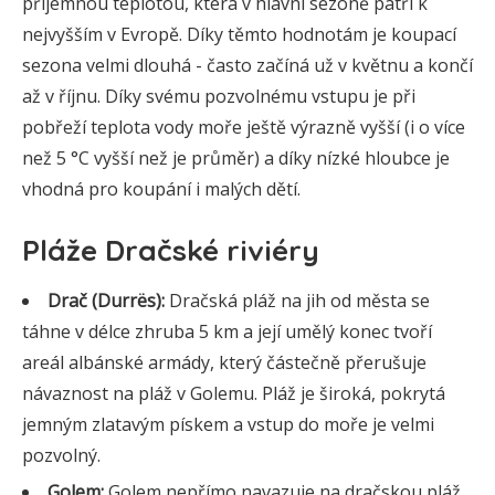
příjemnou teplotou, která v hlavní sezoně patří k
nejvyšším v Evropě. Díky těmto hodnotám je koupací
sezona velmi dlouhá - často začíná už v květnu a končí
až v říjnu. Díky svému pozvolnému vstupu je při
pobřeží teplota vody moře ještě výrazně vyšší (i o více
než 5 °C vyšší než je průměr) a díky nízké hloubce je
vhodná pro koupání i malých dětí.
Pláže Dračské riviéry
Drač (Durrës):
Dračská pláž na jih od města se
táhne v délce zhruba 5 km a její umělý konec tvoří
areál albánské armády, který částečně přerušuje
návaznost na pláž v Golemu. Pláž je široká, pokrytá
jemným zlatavým pískem a vstup do moře je velmi
pozvolný.
Golem:
Golem nepřímo navazuje na dračskou pláž