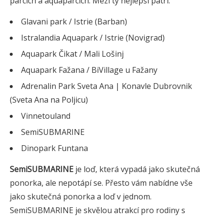
parcích a aquaparcích. Mezi ty nejlepší patří:
Glavani park / Istrie (Barban)
Istralandia Aquapark / Istrie (Novigrad)
Aquapark Čikat / Mali Lošinj
Aquapark Fažana / BiVillage u Fažany
Adrenalin Park Sveta Ana | Konavle Dubrovnik
(Sveta Ana na Poljicu)
Vinnetouland
SemiSUBMARINE
Dinopark Funtana
SemiSUBMARINE
je loď, která vypadá jako skutečná
ponorka, ale nepotápí se. Přesto vám nabídne vše
jako skutečná ponorka a loď v jednom.
SemiSUBMARINE je skvělou atrakcí pro rodiny s