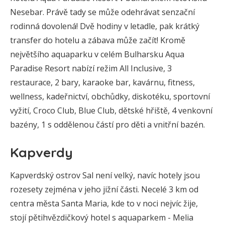
Nesebar. Právě tady se může odehrávat senzační
rodinná dovolená! Dvě hodiny v letadle, pak krátký
transfer do hotelu a zábava může začít! Kromě
největšího aquaparku v celém Bulharsku Aqua
Paradise Resort nabízí režim All Inclusive, 3
restaurace, 2 bary, karaoke bar, kavárnu, fitness,
wellness, kadeřnictví, obchůdky, diskotéku, sportovní
vyžití, Croco Club, Blue Club, dětské hřiště, 4 venkovní
bazény, 1 s oddělenou částí pro děti a vnitřní bazén.
Kapverdy
Kapverdský ostrov Sal není velký, navíc hotely jsou
rozesety zejména v jeho jižní části. Necelé 3 km od
centra města Santa Maria, kde to v noci nejvíc žije,
stojí pětihvězdičkový hotel s aquaparkem - Melia