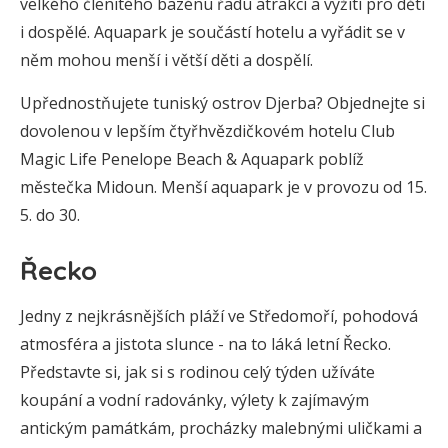
velkého členitého bazénu řadu atrakcí a vyžití pro děti
i dospělé. Aquapark je součástí hotelu a vyřádit se v
něm mohou menší i větší děti a dospělí.
Upřednostňujete tuniský ostrov Djerba? Objednejte si
dovolenou v lepším čtyřhvězdičkovém hotelu Club
Magic Life Penelope Beach & Aquapark poblíž
městečka Midoun. Menší aquapark je v provozu od 15.
5.⁠ do ⁠30.
Řecko
Jedny z nejkrásnějších pláží ve Středomoří, pohodová
atmosféra a jistota slunce - na to láká letní Řecko.
Představte si, jak si s rodinou celý týden užíváte
koupání a vodní radovánky, výlety k zajímavým
antickým památkám, procházky malebnými uličkami a