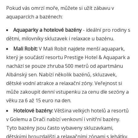
Pokud vás omrzí moře, můžete si užít zábavu v
aquaparcích a bazénech:
Aquaparky a hotelové bazény
- ideální pro rodiny s
dětmi, milovníky skluzavek i relaxace u bazénu.
Mali Robit:
V Mali Robit najdete menší aquapark,
který je součástí resortu Prestige Hotel & Aquapark a
nachází se pouze zhruba 500 metrů od apartmánu
Albánský sen. Nabízí několik bazénů, skluzavek,
dětské vodní atrakce a relaxační zóny. Veřejnost si
může zakoupit denní vstupenku za cenu dle sezóny a
věku za 6 až 15 euro na den.
Hotelové bazény:
Většina velkých hotelů a resortů
v Golemu a Drači nabízí venkovní i vnitřní bazény.
Tyto bazény jsou často vybaveny skluzavkami,
dětskými brouzdališti a relaxačními zónami s lehátky.