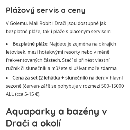
Plážový servis a ceny
V Golemu, Mali Robit i Drači jsou dostupné jak
bezplatné pláže, tak i pláže s placeným servisem:
Bezplatné pláže:
Najdete je zejména na okrajích
letovisek, mezi hotelovými resorty nebo v méně
frekventovaných částech. Stačí si přinést vlastní
ručník či slunečník a můžete si užívat moře zdarma.
Cena za set (2 lehátka + slunečník) na den:
V hlavní
sezoně (červen-září) se pohybuje v rozmezí 500-15000
ALL (cca 5-15 €).
Aquaparky a bazény v
Drači a okolí