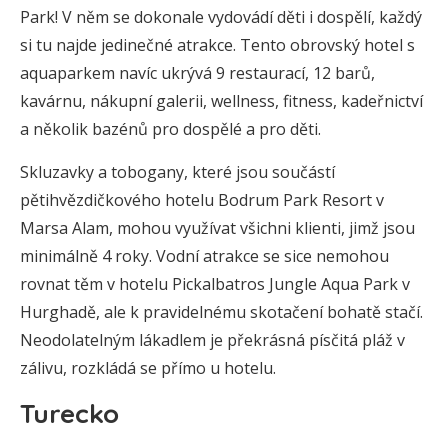
Park! V něm se dokonale vydovádí děti i dospělí, každý
si tu najde jedinečné atrakce. Tento obrovský hotel s
aquaparkem navíc ukrývá 9 restaurací, 12 barů,
kavárnu, nákupní galerii, wellness, fitness, kadeřnictví
a několik bazénů pro dospělé a pro děti.
Skluzavky a tobogany, které jsou součástí
pětihvězdičkového hotelu Bodrum Park Resort v
Marsa Alam, mohou využívat všichni klienti, jimž jsou
minimálně 4 roky. Vodní atrakce se sice nemohou
rovnat těm v hotelu Pickalbatros Jungle Aqua Park v
Hurghadě, ale k pravidelnému skotačení bohatě stačí.
Neodolatelným lákadlem je překrásná písčitá pláž v
zálivu, rozkládá se přímo u hotelu.
Turecko