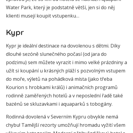
Water Park, který je podstatně větší, jen si do něj
klienti musejí koupit vstupenku…
Kypr
Kypr je ideální destinace na dovolenou s dětmi. Díky
dlouhé sezóně slunečného počasí (od jara do
podzimu) sem můžete vyrazit i mimo velké prázdniny a
užít si koupání u krásných pláží s pozvolným vstupem
do moře, výletů na pohádková místa (jako třeba
Kourion s hrobkami králů) i animačních programů
rodinně zaměřených hotelů a v neposlední řadě také
bazénů se skluzavkami i aquaparků s tobogány.
Rodinná dovolená v Severním Kypru obvykle nemá
chybu! Tamější rezorty umožňují hromadu vyžití všem