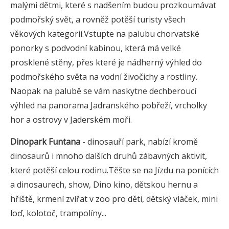
malými dětmi, které s nadšením budou prozkoumávat
podmořský svět, a rovněž potěší turisty všech
věkových kategorií.Vstupte na palubu chorvatské
ponorky s podvodní kabinou, která má velké
prosklené stěny, přes které je nádherný výhled do
podmořského světa na vodní živočichy a rostliny.
Naopak na palubě se vám naskytne dechberoucí
výhled na panorama Jadranského pobřeží, vrcholky
hor a ostrovy v Jaderském moři.
Dinopark Funtana
- dinosauří park, nabízí kromě
dinosaurů i mnoho dalších druhů zábavných aktivit,
které potěší celou rodinu.Těšte se na Jízdu na ponících
a dinosaurech, show, Dino kino, dětskou hernu a
hřiště, krmení zvířat v zoo pro děti, dětský vláček, mini
loď, kolotoč, trampolíny...