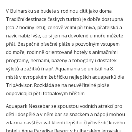
V Bulharsku se budete s rodinou cítit jako doma.
Tradiční destinace českých turistů je dobře dostupná
(cca 2 hodiny letu), cenově velmi příznivá, přátelská a
navíc nabízí vše, co si jen na dovolené u moře můžete
přát. Bezpečné písečné pláže s pozvolným vstupem
do moře, rodinně orientované hotely s animačními
programy, hernami, bazény a tobogány i dostatek
výletů a zážitků (např. Aquamania se umístil na 8.
místě v evropském žebříčku nejlepších aquaparků dle
TripAdvisor. Rozkládá se na neuvěřitelné ploše
odpovídající pěti fotbalovým hřištím.
Aquapark Nessebar se spoustou vodních atrakcí pro
děti i dospělé a v něm bar se snackem a nápoji mohou
zdarma navštěvovat klienti lepšího čtyřhvězdičkového
hotelu Aqua Paradise Resort v bulharském letovisku