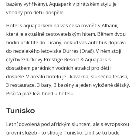
bazény vyhřívány). Aquapark v pirátském stylu je
vhodný pro děti i dospělé.
Hotel s aquaparkem na vás čeká rovněž v Albánii,
která je aktuálně cestovatelským hitem. Během dvou
hodin přiletíte do Tirany, odkud vás autobus dopraví
do nedalekého letoviska Durres (Drač). V něm stojí
čtyřhvězdičkový Prestige Resort & Aquapark s
dostatkem parádních vodních atrakcí pro děti i
dospělé. V areálu hotelu je i kavárna, slunečná terasa,
3 restaurace, 3 bary, 3 bazény a jeden vyloženě dětský.
Písčitá pláž leží hned u hotelu.
Tunisko
Letní dovolená pod africkým sluncem, ale s evropskou
úrovní služeb - to slibuje Tunisko. Líbit se tu bude