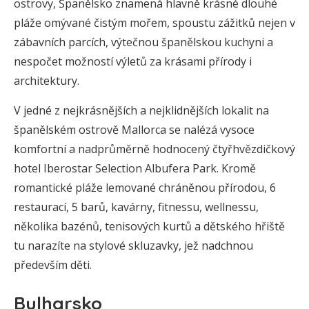
ostrovy, Španělsko znamená hlavně krásné dlouhé
pláže omývané čistým mořem, spoustu zážitků nejen v
zábavních parcích, výtečnou španělskou kuchyni a
nespočet možností výletů za krásami přírody i
architektury.
V jedné z nejkrásnějších a nejklidnějších lokalit na
španělském ostrově Mallorca se nalézá vysoce
komfortní a nadprůměrně hodnocený čtyřhvězdičkový
hotel Iberostar Selection Albufera Park. Kromě
romantické pláže lemované chráněnou přírodou, 6
restaurací, 5 barů, kavárny, fitnessu, wellnessu,
několika bazénů, tenisových kurtů a dětského hřiště
tu narazíte na stylové skluzavky, jež nadchnou
především děti.
Bulharsko