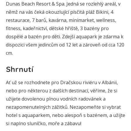
Dunas Beach Resort & Spa. Jedná se rozlehlý areál, v
němž na vás čeká okouzlující písčitá pláž Bikini, 4
restaurace, 7 barů, kavárna, minimarket, wellness,
fitness, kadeřnictví, dětské hřiště, 3 bazény pro
dospělé a bazén pro děti. Zdejší aquapark je zdarma k
dispozici všem jedincům od 12 let a zároveň od cca 120
cm.
Shrnutí
Ať už se rozhodnete pro Dračskou riviéru v Albánii,
nebo pro některou z dalších destinací, věříme, že si
užijete dovolenou plnou vodních radovánek a
nezapomenutelných zážitků. Nezapomeňte si vybrat
hotel s aquaparkem, nebo alespoň s bazénem, a užijte
si naplno sluníčko, moře a zábavu!