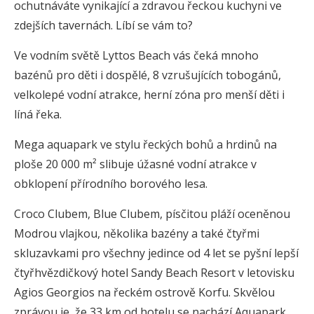
ochutnáváte vynikající a zdravou řeckou kuchyni ve
zdejších tavernách. Líbí se vám to?
Ve vodním světě Lyttos Beach vás čeká mnoho
bazénů pro děti i dospělé, 8 vzrušujících tobogánů,
velkolepé vodní atrakce, herní zóna pro menší děti i
líná řeka.
Mega aquapark ve stylu řeckých bohů a hrdinů na
ploše 20 000 m² slibuje úžasné vodní atrakce v
obklopení přírodního borového lesa.
Croco Clubem, Blue Clubem, písčitou pláží oceněnou
Modrou vlajkou, několika bazény a také čtyřmi
skluzavkami pro všechny jedince od 4 let se pyšní lepší
čtyřhvězdičkový hotel Sandy Beach Resort v letovisku
Agios Georgios na řeckém ostrově Korfu. Skvělou
zprávou je, že 33 km od hotelu se nachází Aquapark