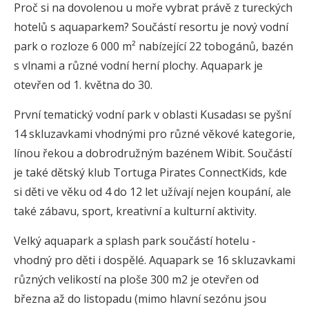
Proč si na dovolenou u moře vybrat právě z tureckých
hotelů s aquaparkem? Součástí resortu je nový vodní
park o rozloze 6 000 m² nabízející 22 tobogánů, bazén
s vlnami a různé vodní herní plochy. Aquapark je
otevřen od 1. května do 30.
První tematický vodní park v oblasti Kusadası se pyšní
14 skluzavkami vhodnými pro různé věkové kategorie,
línou řekou a dobrodružným bazénem Wibit. Součástí
je také dětský klub Tortuga Pirates ConnectKids, kde
si děti ve věku od 4 do 12 let užívají nejen koupání, ale
také zábavu, sport, kreativní a kulturní aktivity.
Velký aquapark a splash park součástí hotelu -
vhodný pro děti i dospělé. Aquapark se 16 skluzavkami
různých velikostí na ploše 300 m2 je otevřen od
března až do listopadu (mimo hlavní sezónu jsou