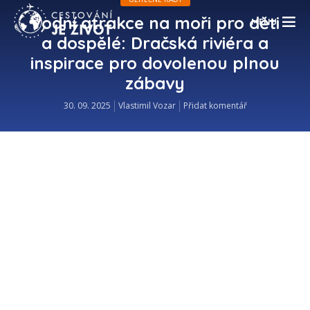
Vodní atrakce na moři pro děti
MENU
a dospělé: Dračská riviéra a
inspirace pro dovolenou plnou
zábavy
30. 09. 2025
Vlastimil Vozar
Přidat komentář