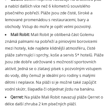
a nabízí dalších více než 6 kilometrů souvislého
písečného pobřeží. Pláže jsou zde čisté, široké a
lemované promenádou s restauracemi, bary a
obchody. Vstup do moře je opět velmi pozvolný.
Mali Robit:
Mali Robit je oblíbená část Golemu
známá palmami na pobřeží a piniovými borovicemi
mezi hotely, kde najdete klidnější atmosféru, čisté
pláže zahrnující i sprchy, koše a servis 5* hotelů. Pláže
jsou zde dobře udržované s možností sportovních
aktivit. Jedná se o zlatavý písek s pozvolným vstupem
do vody, díky čemuž je ideální pro rodiny s malými
dětmi i neplavce. Na pláži si je možné také zapůjčit
vodní skútr, šlapadla či objednat jízdu na banánu.
Qerret:
Na pláže Mali Robit navazují pláže Qerret o
délce další zhruba 2 km písečných pláží.