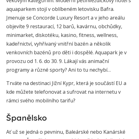
věkovým kategoriím. Moderní pětihvězdičkový hotel s
aquaparkem stojí v oblíbeném letovisku Bafra.
Jmenuje se Concorde Luxury Resort a v jeho areálu
objevíte 9 restaurací, 12 barů, kavárnu, obchůdky,
minimarket, diskotéku, kasino, fitness, wellness,
kadeřnictví, vyhřívaný vnitřní bazén a několik
venkovních bazénů pro děti i dospělé. Aquapark je v
provozu od 1. 6. do 30. 9. Lákají vás animační
programy a různé sporty? Ani to tu nechybí…
Trváte na destinaci Jižní Kypr, která je součástí EU a
kde můžete telefonovat a sufrovat na internetu v
rámci svého mobilního tarifu?
Španělsko
Ať už se jedná o pevninu, Baleárské nebo Kanárské