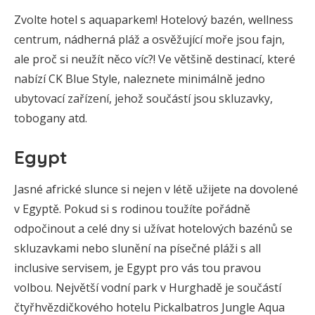
Zvolte hotel s aquaparkem! Hotelový bazén, wellness
centrum, nádherná pláž a osvěžující moře jsou fajn,
ale proč si neužít něco víc?! Ve většině destinací, které
nabízí CK Blue Style, naleznete minimálně jedno
ubytovací zařízení, jehož součástí jsou skluzavky,
tobogany atd.
Egypt
Jasné africké slunce si nejen v létě užijete na dovolené
v Egyptě. Pokud si s rodinou toužíte pořádně
odpočinout a celé dny si užívat hotelových bazénů se
skluzavkami nebo slunění na písečné pláži s all
inclusive servisem, je Egypt pro vás tou pravou
volbou. Největší vodní park v Hurghadě je součástí
čtyřhvězdičkového hotelu Pickalbatros Jungle Aqua