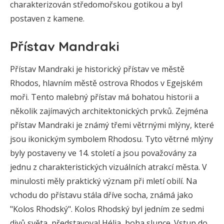
charakterizován středomořskou gotikou a byl
postaven z kamene.
Přístav Mandraki
Přístav Mandraki je historický přístav ve městě
Rhodos, hlavním městě ostrova Rhodos v Egejském
moři. Tento malebný přístav má bohatou historii a
několik zajímavých architektonických prvků. Zejména
přístav Mandraki je známý třemi větrnými mlýny, které
jsou ikonickým symbolem Rhodosu. Tyto větrné mlýny
byly postaveny ve 14. století a jsou považovány za
jednu z charakteristických vizuálních atrakcí města. V
minulosti měly praktický význam při mletí obilí. Na
vchodu do přístavu stála dříve socha, známá jako
"Kolos Rhodský". Kolos Rhodský byl jedním ze sedmi
divů světa, představoval Hélia, boha slunce. Vstup do