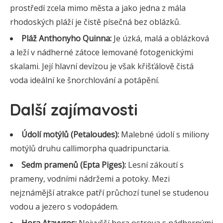
prostředí zcela mimo města a jako jedna z mála
rhodoských pláží je čistě písečná bez oblázků.
Pláž Anthonyho Quinna:
Je úzká, malá a oblázková
a leží v nádherné zátoce lemované fotogenickými
skalami. Její hlavní devízou je však křišťálově čistá
voda ideální ke šnorchlování a potápění.
Další zajímavosti
Údolí motýlů (Petaloudes):
Malebné údolí s miliony
motýlů druhu callimorpha quadripunctaria.
Sedm pramenů (Epta Piges):
Lesní zákoutí s
prameny, vodními nádržemi a potoky. Mezi
nejznámější atrakce patří průchozí tunel se studenou
vodou a jezero s vodopádem.