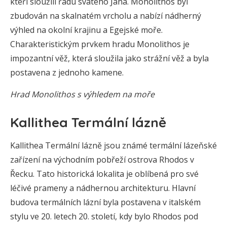
kteří sloužili řádu svatého Jana. Monolithos byl
zbudován na skalnatém vrcholu a nabízí nádherný
výhled na okolní krajinu a Egejské moře.
Charakteristickým prvkem hradu Monolithos je
impozantní věž, která sloužila jako strážní věž a byla
postavena z jednoho kamene.
Hrad Monolithos s výhledem na moře
Kallithea Termální lázně
Kallithea Termální lázně jsou známé termální lázeňské
zařízení na východním pobřeží ostrova Rhodos v
Řecku. Tato historická lokalita je oblíbená pro své
léčivé prameny a nádhernou architekturu. Hlavní
budova termálních lázní byla postavena v italském
stylu ve 20. letech 20. století, kdy bylo Rhodos pod