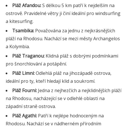
Pláž Afandou:
S délkou 5 km patří k nejdelším na
ostrově. Pravidelné větry ji činí ideální pro windsurfing
a kitesurfing.
Tsambika:
Považována za jednu z nejkrásnějších
pláží na Rhodosu. Nachází se mezi městy Archangelos
a Kolymbia.
Pláž Traganou:
Klidná pláž s dobrými podmínkami
pro šnorchlování a potápění.
Pláž Limni:
Odlehlá pláž na jihozápadě ostrova,
ideální pro ty, kteří hledají klid a soukromí.
Pláž Fourni:
Jedna z nejhezčích a nejklidnějších pláží
na Rhodosu, nacházející se v odlehlé oblasti na
západní straně ostrova.
Pláž Agathi:
Patří k nejlépe hodnoceným na
Rhodosu. Nachází se v nádherném přírodním