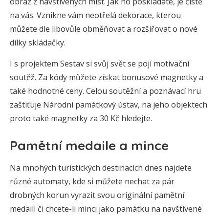
obraz z navštívených míst. Jak ho poskládáte, je čistě
na vás. Vznikne vám neotřelá dekorace, kterou
můžete dle libovůle obměňovat a rozšiřovat o nové
dílky skládačky.
I s projektem Sestav si svůj svět se pojí motivační
soutěž. Za kódy můžete získat bonusové magnetky a
také hodnotné ceny. Celou soutěžní a poznávací hru
zaštiťuje Národní památkový ústav, na jeho objektech
proto také magnetky za 30 Kč hledejte.
Pamětní medaile a mince
Na mnohých turistických destinacích dnes najdete
různé automaty, kde si můžete nechat za pár
drobných korun vyrazit svou originální pamětní
medaili či chcete-li minci jako památku na navštívené