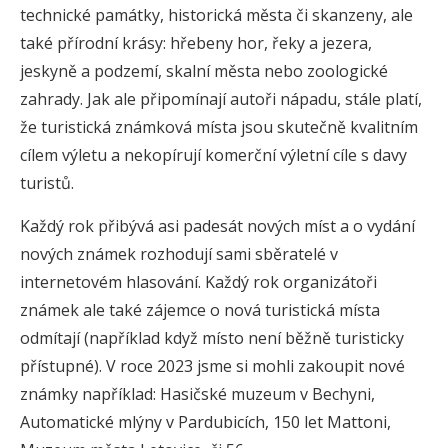
technické památky, historická města či skanzeny, ale
také přírodní krásy: hřebeny hor, řeky a jezera,
jeskyně a podzemí, skalní města nebo zoologické
zahrady. Jak ale připomínají autoři nápadu, stále platí,
že turistická známková místa jsou skutečně kvalitním
cílem výletu a nekopírují komerční výletní cíle s davy
turistů.
Každý rok přibývá asi padesát nových míst a o vydání
nových známek rozhodují sami sběratelé v
internetovém hlasování. Každý rok organizátoři
známek ale také zájemce o nová turistická místa
odmítají (například když místo není běžně turisticky
přístupné). V roce 2023 jsme si mohli zakoupit nové
známky například: Hasičské muzeum v Bechyni,
Automatické mlýny v Pardubicích, 150 let Mattoni,