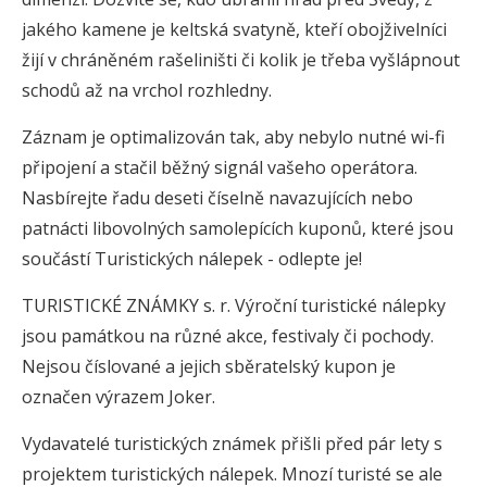
jakého kamene je keltská svatyně, kteří obojživelníci
žijí v chráněném rašeliništi či kolik je třeba vyšlápnout
schodů až na vrchol rozhledny.
Záznam je optimalizován tak, aby nebylo nutné wi-fi
připojení a stačil běžný signál vašeho operátora.
Nasbírejte řadu deseti číselně navazujících nebo
patnácti libovolných samolepících kuponů, které jsou
součástí Turistických nálepek - odlepte je!
TURISTICKÉ ZNÁMKY s. r. Výroční turistické nálepky
jsou památkou na různé akce, festivaly či pochody.
Nejsou číslované a jejich sběratelský kupon je
označen výrazem Joker.
Vydavatelé turistických známek přišli před pár lety s
projektem turistických nálepek. Mnozí turisté se ale