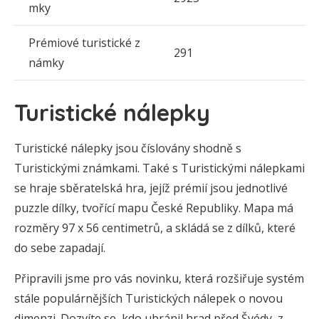
mky
Prémiové turistické z
291
námky
Turistické nálepky
Turistické nálepky jsou číslovány shodně s
Turistickými známkami. Také s Turistickými nálepkami
se hraje sběratelská hra, jejíž prémií jsou jednotlivé
puzzle dílky, tvořící mapu České Republiky. Mapa má
rozměry 97 x 56 centimetrů, a skládá se z dílků, které
do sebe zapadají.
Připravili jsme pro vás novinku, která rozšiřuje systém
stále populárnějších Turistických nálepek o novou
dimenzi. Dozvíte se, kdo ubránil hrad před Švédy, z