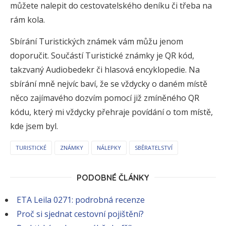
můžete nalepit do cestovatelského deníku či třeba na
rám kola.
Sbírání Turistických známek vám můžu jenom
doporučit. Součástí Turistické známky je QR kód,
takzvaný Audiobedekr či hlasová encyklopedie. Na
sbírání mně nejvíc baví, že se vždycky o daném místě
něco zajímavého dozvím pomocí již zmíněného QR
kódu, který mi vždycky přehraje povídání o tom místě,
kde jsem byl.
TURISTICKÉ
ZNÁMKY
NÁLEPKY
SBĚRATELSTVÍ
PODOBNÉ ČLÁNKY
ETA Leila 0271: podrobná recenze
Proč si sjednat cestovní pojištění?