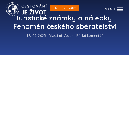
UŽITEČNÉ RADY
MENU
Turistické známky a nálepky:
Fenomén českého sběratelství
18. 09. 2025
Vlastimil Vozar
Přidat komentář