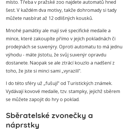
místo. Třeba v pražské zoo najdete automatů hned
šest. V každém dva motivy, takže dohromady si tady
můžete nasbírat až 12 odlišných kousků.
Mnohé památky ale mají své specifické medaile a
mince, které zakoupíte přímo v jejich pokladnách či
prodejnách se suvenýry. Oproti automatu to má jednu
výhodu - máte jistotu, že svůj suvenýr opravdu
dostanete. Naopak se ale ztrácí kouzlo a nadšení z
toho, že jste si minci sami „vyrazili".
I do této sféry už „fušují" od Turistických známek.
Vydávají kovové medaile, tzv. stampky, jejichž sběrem
se můžete zapojit do hry o poklad.
Sběratelské zvonečky a
náprstky