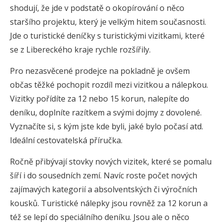
shodují, že jde v podstatě o okopírování o něco
staršího projektu, který je velkým hitem současnosti.
Jde o turistické deníčky s turistickými vizitkami, které
se z Libereckého kraje rychle rozšířily.
Pro nezasvěcené prodejce na pokladně je ovšem
občas těžké pochopit rozdíl mezi vizitkou a nálepkou.
Vizitky pořídíte za 12 nebo 15 korun, nalepíte do
deníku, doplníte razítkem a svými dojmy z dovolené.
Vyznačíte si, s kým jste kde byli, jaké bylo počasí atd.
Ideální cestovatelská příručka.
Ročně přibývají stovky nových vizitek, které se pomalu
šíří i do sousedních zemí. Navíc roste počet nových
zajímavých kategorií a absolventských či výročních
kousků. Turistické nálepky jsou rovněž za 12 korun a
též se lepí do speciálního deníku. Jsou ale o něco