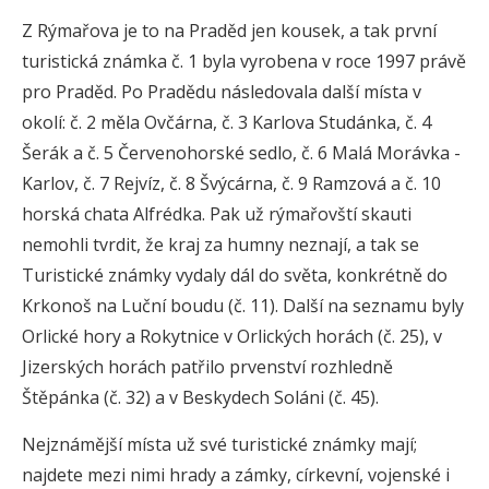
Z Rýmařova je to na Praděd jen kousek, a tak první
turistická známka č. 1 byla vyrobena v roce 1997 právě
pro Praděd. Po Pradědu následovala další místa v
okolí: č. 2 měla Ovčárna, č. 3 Karlova Studánka, č. 4
Šerák a č. 5 Červenohorské sedlo, č. 6 Malá Morávka -
Karlov, č. 7 Rejvíz, č. 8 Švýcárna, č. 9 Ramzová a č. 10
horská chata Alfrédka. Pak už rýmařovští skauti
nemohli tvrdit, že kraj za humny neznají, a tak se
Turistické známky vydaly dál do světa, konkrétně do
Krkonoš na Luční boudu (č. 11). Další na seznamu byly
Orlické hory a Rokytnice v Orlických horách (č. 25), v
Jizerských horách patřilo prvenství rozhledně
Štěpánka (č. 32) a v Beskydech Soláni (č. 45).
Nejznámější místa už své turistické známky mají;
najdete mezi nimi hrady a zámky, církevní, vojenské i