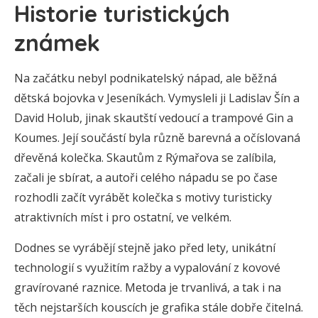
Historie turistických
známek
Na začátku nebyl podnikatelský nápad, ale běžná
dětská bojovka v Jeseníkách. Vymysleli ji Ladislav Šín a
David Holub, jinak skautští vedoucí a trampové Gin a
Koumes. Její součástí byla různě barevná a očíslovaná
dřevěná kolečka. Skautům z Rýmařova se zalíbila,
začali je sbírat, a autoři celého nápadu se po čase
rozhodli začít vyrábět kolečka s motivy turisticky
atraktivních míst i pro ostatní, ve velkém.
Dodnes se vyrábějí stejně jako před lety, unikátní
technologií s využitím ražby a vypalování z kovové
gravírované raznice. Metoda je trvanlivá, a tak i na
těch nejstarších kouscích je grafika stále dobře čitelná.