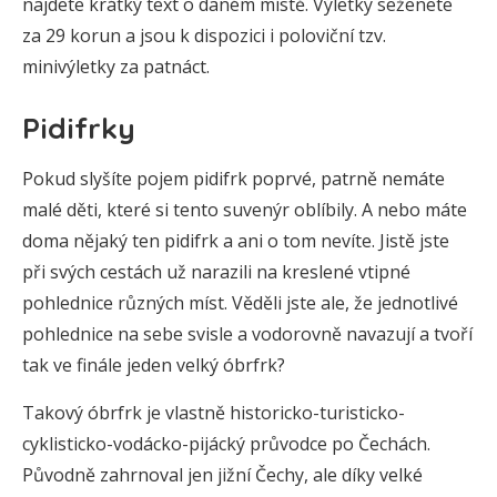
najdete krátký text o daném místě. Výletky seženete
za 29 korun a jsou k dispozici i poloviční tzv.
minivýletky za patnáct.
Pidifrky
Pokud slyšíte pojem pidifrk poprvé, patrně nemáte
malé děti, které si tento suvenýr oblíbily. A nebo máte
doma nějaký ten pidifrk a ani o tom nevíte. Jistě jste
při svých cestách už narazili na kreslené vtipné
pohlednice různých míst. Věděli jste ale, že jednotlivé
pohlednice na sebe svisle a vodorovně navazují a tvoří
tak ve finále jeden velký óbrfrk?
Takový óbrfrk je vlastně historicko-turisticko-
cyklisticko-vodácko-pijácký průvodce po Čechách.
Původně zahrnoval jen jižní Čechy, ale díky velké