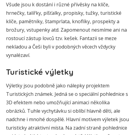
Všude jsou k dostání i různé přívěsky na klíče,
hrnečky, talířky, píšťalky, propisky, tužky, turistické
klíče, pamětníky, štamprlata, knoflíky, prospekty a
brožury, vstupenky atd. Zapomenout nesmíme ani na
rostoucí zástup lovců tzv. kešek. Fantazii se meze
nekladou a Češi byli v podobných věcech vždycky
vynalézaví.
Turistické výletky
Výletky jsou podobně jako nálepky projektem
Turistických známek. Jedná se o speciální pohlednice s
3D efektem nebo umožňující animaci několika
obrázků. Tuhle vychytávku si oblíbí hlavně děti, ale
nadchne i mnohé dospělé. Hlavní motivem výletek jsou
turisticky atraktivní místa. Na zadní straně pohlednice