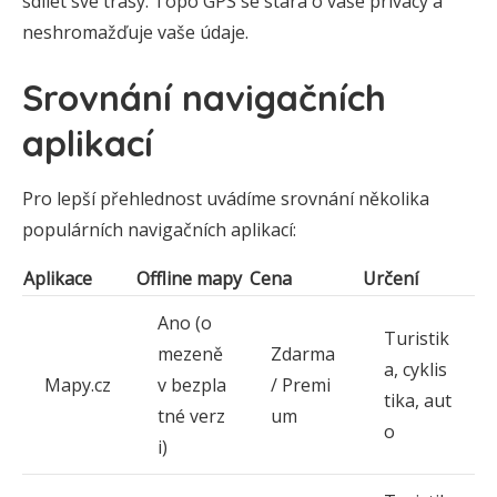
sdílet své trasy. Topo GPS se stará o vaše privacy a
neshromažďuje vaše údaje.
Srovnání navigačních
aplikací
Pro lepší přehlednost uvádíme srovnání několika
populárních navigačních aplikací:
Aplikace
Offline mapy
Cena
Určení
Ano (o
Turistik
mezeně
Zdarma
a, cyklis
Mapy.cz
v bezpla
/ Premi
tika, aut
tné verz
um
o
i)