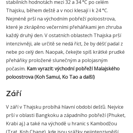
stabilních hodnotách mezi 32 a 34 °C po celém
Thajsku, během deště a v noci klesají i k 24 °C.
Nejméně prší na východním pobřeží poloostrova,
které je zkrápěno večerními přeháňkami jen zhruba
každý druhý den. V ostatních oblastech Thajska prší
intenzivněji, ale určitě se nedá říct, že by déšť padal z
nebe po celý den. Naopak, čekejte spíš krátké prudké
přeháňky proložené slunečným a polojasným
počasím.
Kam vyrazit: východní pobřeží Malajského
poloostrova (Koh Samui, Ko Tao a další)
Září
V září v Thajsku probíhá hlavní období dešťů. Nejvíce
prší v oblasti Bangkoku a západního pobřeží (Phuket,
Krabi aj.) a také na východě u hranic s Kambodžou
(Trat, Koh Chang), kde jsou srážky nejintenzivnější.