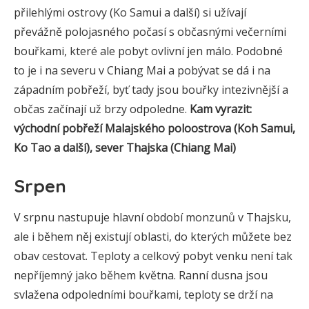
přilehlými ostrovy (Ko Samui a další) si užívají
převážně polojasného počasí s občasnými večerními
bouřkami, které ale pobyt ovlivní jen málo. Podobné
to je i na severu v Chiang Mai a pobývat se dá i na
západním pobřeží, byť tady jsou bouřky intezivnější a
občas začínají už brzy odpoledne.
Kam vyrazit:
východní pobřeží Malajského poloostrova (Koh Samui,
Ko Tao a další), sever Thajska (Chiang Mai)
Srpen
V srpnu nastupuje hlavní období monzunů v Thajsku,
ale i během něj existují oblasti, do kterých můžete bez
obav cestovat. Teploty a celkový pobyt venku není tak
nepříjemný jako během května. Ranní dusna jsou
svlažena odpoledními bouřkami, teploty se drží na