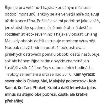
Říjen je pro většinu Thajska konečným měsícem
období monzunů, srážky se ale ve větší míře objevují
až do konce října. Počasí je velmi podobné jako v září,
jen statisticky spadne mírně méně úhrnů deště s
rozdílem středo-severního Thajska v oblasti Chiang
Mai, kdy období dešťů ustupuje mnohem výrazněji.
Naopak na východním pobřeží poloostrova a
přilehlých ostrovech pomalu období dešťů nastupuje,
což ale během října zatím obvykle znamená jen
častější a silnější bouřky v odpoledních hodinách.
Teploty se nemění a drží se nad 30 °C.
Kam vyrazit:
sever okolo Chiang Mai, Malajský poloostrov - Koh
Samui, Ko Tao, Phuket, Krabi a další letoviska (plus
mínus na stejno obě pobřeží, časté, ale krátké
přeháňky)