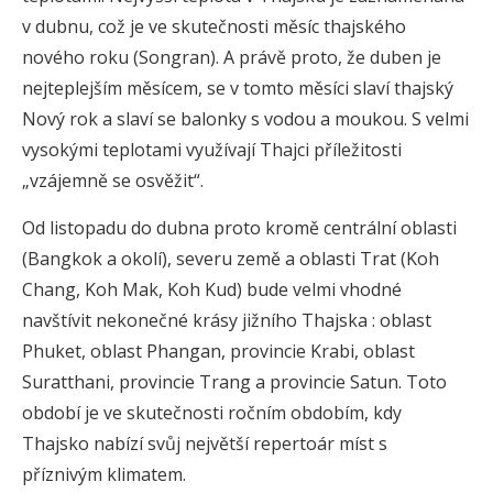
v dubnu, což je ve skutečnosti měsíc thajského
nového roku (Songran). A právě proto, že duben je
nejteplejším měsícem, se v tomto měsíci slaví thajský
Nový rok a slaví se balonky s vodou a moukou. S velmi
vysokými teplotami využívají Thajci příležitosti
„vzájemně se osvěžit“.
Od listopadu do dubna proto kromě centrální oblasti
(Bangkok a okolí), severu země a oblasti Trat (Koh
Chang, Koh Mak, Koh Kud) bude velmi vhodné
navštívit nekonečné krásy jižního Thajska : oblast
Phuket, oblast Phangan, provincie Krabi, oblast
Suratthani, provincie Trang a provincie Satun. Toto
období je ve skutečnosti ročním obdobím, kdy
Thajsko nabízí svůj největší repertoár míst s
příznivým klimatem.