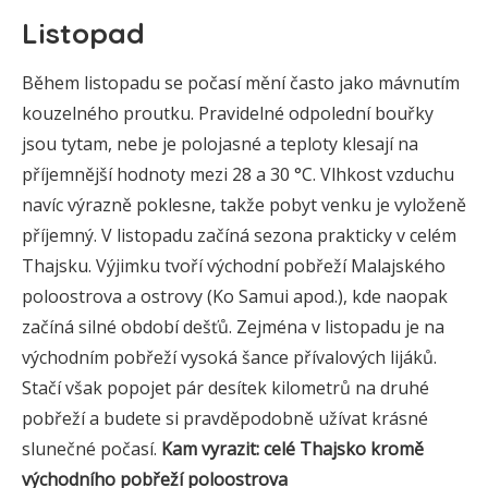
Listopad
Během listopadu se počasí mění často jako mávnutím
kouzelného proutku. Pravidelné odpolední bouřky
jsou tytam, nebe je polojasné a teploty klesají na
příjemnější hodnoty mezi 28 a 30 °C. Vlhkost vzduchu
navíc výrazně poklesne, takže pobyt venku je vyloženě
příjemný. V listopadu začíná sezona prakticky v celém
Thajsku. Výjimku tvoří východní pobřeží Malajského
poloostrova a ostrovy (Ko Samui apod.), kde naopak
začíná silné období dešťů. Zejména v listopadu je na
východním pobřeží vysoká šance přívalových lijáků.
Stačí však popojet pár desítek kilometrů na druhé
pobřeží a budete si pravděpodobně užívat krásné
slunečné počasí.
Kam vyrazit: celé Thajsko kromě
východního pobřeží poloostrova