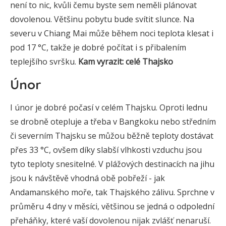
není to nic, kvůli čemu byste sem neměli plánovat
dovolenou. Většinu pobytu bude svítit slunce. Na
severu v Chiang Mai může během noci teplota klesat i
pod 17 °C, takže je dobré počítat i s přibalením
teplejšího svršku.
Kam vyrazit: celé Thajsko
Únor
I únor je dobré počasí v celém Thajsku. Oproti lednu
se drobně otepluje a třeba v Bangkoku nebo středním
či severním Thajsku se můžou běžně teploty dostávat
přes 33 °C, ovšem díky slabší vlhkosti vzduchu jsou
tyto teploty snesitelné. V plážových destinacích na jihu
jsou k návštěvě vhodná obě pobřeží - jak
Andamanského moře, tak Thajského zálivu. Sprchne v
průměru 4 dny v měsíci, většinou se jedná o odpolední
přeháňky, které vaší dovolenou nijak zvlášť nenaruší.