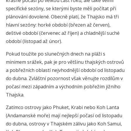
krásné počasí po velkou část roku, ale také velmi
specifické sezóny, se kterými byste měli počítat při
plánování dovolené. Obecně platí, že Thajsko má tři
hlavní sezóny: horké období (březen až červen),
deštivé období (červenec až říjen) a chladnější suché
období (listopad až únor).
Pokud toužíte po slunečných dnech na pláži s
minimem srážek, pak je pro většinu thajských ostrovů
a pobřežních oblastí nejvhodnější období od listopadu
do dubna. Zvláštní pozornost však věnujte rozdílům v
počasí mezi západním a východním pobřežím jižního
Thajska.
Zatímco ostrovy jako Phuket, Krabi nebo Koh Lanta
(Andamanské moře) mají nejlepší počasí od listopadu
do dubna, ostrovy v Thajském zálivu jako Koh Samui,