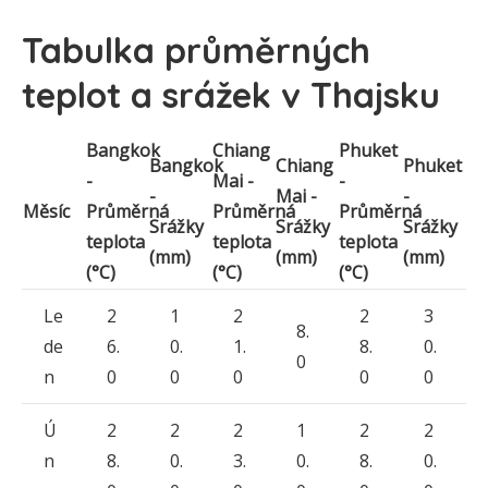
Tabulka průměrných
teplot a srážek v Thajsku
Bangkok
Chiang
Phuket
Bangkok
Chiang
Phuket
-
Mai -
-
-
Mai -
-
Měsíc
Průměrná
Průměrná
Průměrná
Srážky
Srážky
Srážky
teplota
teplota
teplota
(mm)
(mm)
(mm)
(°C)
(°C)
(°C)
Le
2
1
2
2
3
8.
de
6.
0.
1.
8.
0.
0
n
0
0
0
0
0
Ú
2
2
2
1
2
2
n
8.
0.
3.
0.
8.
0.