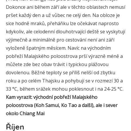
Dokonce ani během září ale v těchto oblastech nemusí
pršet každý den a už vůbec ne celý den. Na obloze je
sice hodně mraků, přeháňku lze očekávat naprosto
kdykoliv, ale celodenní dlouhotrvající deště se vyskytují
výjimečně a minimálně pro cestování není ani září
vyloženě špatným měsícem. Navíc na východním
pobřeží Malajského poloostrova prší výrazně méně a
můžete zde bez obav trávit i typickou plážovou
dovolenou. Běžné teploty se příliš neliší od zbytku
roku a po celém Thajsku a pohybují se v rozmezí 30 a
33 °C, během srážek mohou poklesnout i na 24-25 °C.
Kam vyrazit: východní pobřeží Malajského
poloostrova (Koh Samui, Ko Tao a další), ale i sever
okolo Chiang Mai
Říjen