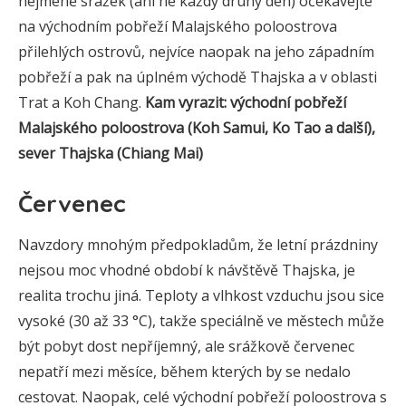
nejméně srážek (ani ne každý druhý den) očekávejte
na východním pobřeží Malajského poloostrova
přilehlých ostrovů, nejvíce naopak na jeho západním
pobřeží a pak na úplném východě Thajska a v oblasti
Trat a Koh Chang.
Kam vyrazit: východní pobřeží
Malajského poloostrova (Koh Samui, Ko Tao a další),
sever Thajska (Chiang Mai)
Červenec
Navzdory mnohým předpokladům, že letní prázdniny
nejsou moc vhodné období k návštěvě Thajska, je
realita trochu jiná. Teploty a vlhkost vzduchu jsou sice
vysoké (30 až 33 °C), takže speciálně ve městech může
být pobyt dost nepříjemný, ale srážkově červenec
nepatří mezi měsíce, během kterých by se nedalo
cestovat. Naopak, celé východní pobřeží poloostrova s