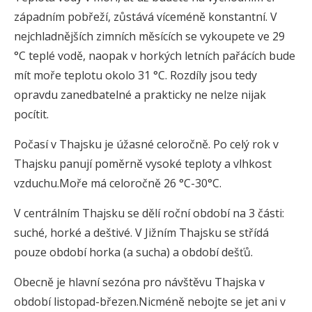
západním pobřeží, zůstává víceméně konstantní. V
nejchladnějších zimních měsících se vykoupete ve 29
°C teplé vodě, naopak v horkých letních pařácích bude
mít moře teplotu okolo 31 °C. Rozdíly jsou tedy
opravdu zanedbatelné a prakticky ne nelze nijak
pocítit.
Počasí v Thajsku je úžasné celoročně. Po celý rok v
Thajsku panují poměrně vysoké teploty a vlhkost
vzduchu.Moře má celoročně 26 °C-30°C.
V centrálním Thajsku se dělí roční období na 3 části:
suché, horké a deštivé. V Jižním Thajsku se střídá
pouze období horka (a sucha) a období dešťů.
Obecně je hlavní sezóna pro návštěvu Thajska v
období listopad-březen.Nicméně nebojte se jet ani v