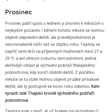
Prosinec
Prosinec patří spolu s lednem a únorem k měsícům s
nejlepším počasím. I během tohoto měsíce se mohou
objevit odpolední deště, ale pravděpodobnost je
nesrovnatelně nižší než ve zbytku roku. Teploty se
napříč zemí drží na příjemných hodnotách mezi 27 a
29 °C a ani vlhkost vzduchu není extrémní. Jediná
deštivější oblast je východní pobřeží Malajského
poloostrova, kdy končí období dešťů. Z počátku
měsíce se tu stále mohou objevit prudké přívalové
deště, ale ty postupně ke konci roku slábnou.
Kam
vyrazit: celé Thajsko kromě východního pobřeží
poloostrova
Teplota vody v moři, ať už budete na východním či