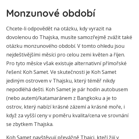
Monzunové období
Chcete-li odpovědět na otázku, kdy vyrazit na
dovolenou do Thajska, musíte samozřejmě zvážit také
otázku monzunového období. V tomto ohledu jsou
nejdeštivějšími měsíci pro celou zemi květen a říjen.
Pro tyto měsíce však existuje alternativní přímořské
řešení: Koh Samet. Ve skutečnosti je Koh Samet
jediným ostrovem v Thajsku, který téměř nikdy
nepodléhá dešti. Koh Samet je pár hodin autobusem
(nebo autem)/katamaránem z Bangkoku a je to
ostrov, který nabízí krásné zázemí a krásné moře, i
když za vyšší ceny v poměru kvalita/cena ve srovnání
se zbytkem Thajska.
Koh Samet navštěvují převážně Thajci, kteří žijí v