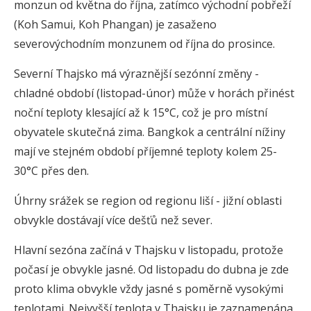
monzun od května do října, zatímco východní pobřeží
(Koh Samui, Koh Phangan) je zasaženo
severovýchodním monzunem od října do prosince.
Severní Thajsko má výraznější sezónní změny -
chladné období (listopad-únor) může v horách přinést
noční teploty klesající až k 15°C, což je pro místní
obyvatele skutečná zima. Bangkok a centrální nížiny
mají ve stejném období příjemné teploty kolem 25-
30°C přes den.
Úhrny srážek se region od regionu liší - jižní oblasti
obvykle dostávají více dešťů než sever.
Hlavní sezóna začíná v Thajsku v listopadu, protože
počasí je obvykle jasné. Od listopadu do dubna je zde
proto klima obvykle vždy jasné s poměrně vysokými
teplotami. Nejvyšší teplota v Thajsku je zaznamenána