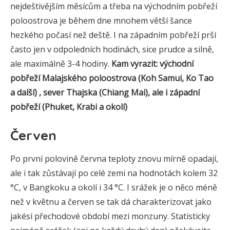
nejdeštivějším měsícům a třeba na východním pobřeží
poloostrova je během dne mnohem větší šance
hezkého počasí než deště. I na západním pobřeží prší
často jen v odpoledních hodinách, sice prudce a silně,
ale maximálně 3-4 hodiny.
Kam vyrazit: východní
pobřeží Malajského poloostrova (Koh Samui, Ko Tao
a další) , sever Thajska (Chiang Mai), ale i západní
pobřeží (Phuket, Krabi a okolí)
Červen
Po první polovině června teploty znovu mírně opadají,
ale i tak zůstávají po celé zemi na hodnotách kolem 32
°C, v Bangkoku a okolí i 34 °C. I srážek je o něco méně
než v květnu a červen se tak dá charakterizovat jako
jakési přechodové období mezi monzuny. Statisticky