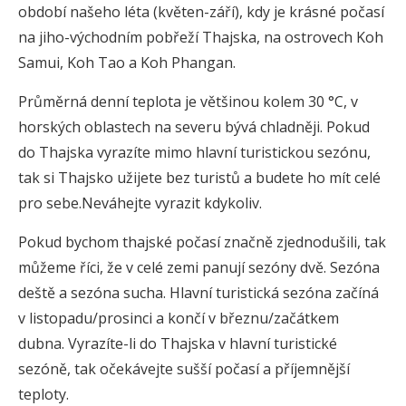
období našeho léta (květen-září), kdy je krásné počasí
na jiho-východním pobřeží Thajska, na ostrovech Koh
Samui, Koh Tao a Koh Phangan.
Průměrná denní teplota je většinou kolem 30 °C, v
horských oblastech na severu bývá chladněji. Pokud
do Thajska vyrazíte mimo hlavní turistickou sezónu,
tak si Thajsko užijete bez turistů a budete ho mít celé
pro sebe.Neváhejte vyrazit kdykoliv.
Pokud bychom thajské počasí značně zjednodušili, tak
můžeme říci, že v celé zemi panují sezóny dvě. Sezóna
deště a sezóna sucha. Hlavní turistická sezóna začíná
v listopadu/prosinci a končí v březnu/začátkem
dubna. Vyrazíte-li do Thajska v hlavní turistické
sezóně, tak očekávejte sušší počasí a příjemnější
teploty.