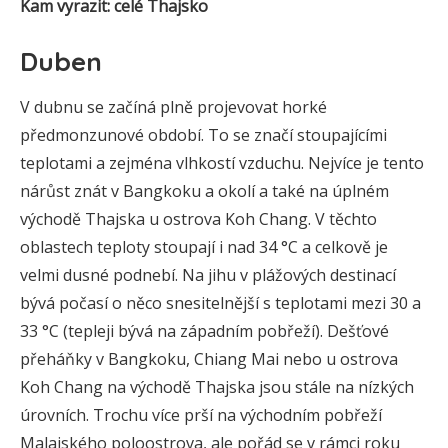
Kam vyrazit: celé Thajsko
Duben
V dubnu se začíná plně projevovat horké
předmonzunové období. To se značí stoupajícími
teplotami a zejména vlhkostí vzduchu. Nejvíce je tento
nárůst znát v Bangkoku a okolí a také na úplném
východě Thajska u ostrova Koh Chang. V těchto
oblastech teploty stoupají i nad 34 °C a celkově je
velmi dusné podnebí. Na jihu v plážových destinací
bývá počasí o něco snesitelnější s teplotami mezi 30 a
33 °C (tepleji bývá na západním pobřeží). Dešťové
přeháňky v Bangkoku, Chiang Mai nebo u ostrova
Koh Chang na východě Thajska jsou stále na nízkých
úrovních. Trochu více prší na východním pobřeží
Malajského poloostrova, ale pořád se v rámci roku