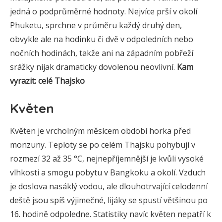
jedná o podprůměrné hodnoty. Nejvíce prší v okolí
Phuketu, sprchne v průměru každý druhý den,
obvykle ale na hodinku či dvě v odpoledních nebo
nočních hodinách, takže ani na západním pobřeží
srážky nijak dramaticky dovolenou neovlivní.
Kam
vyrazit: celé Thajsko
Květen
Květen je vrcholným měsícem období horka před
monzuny. Teploty se po celém Thajsku pohybují v
rozmezí 32 až 35 °C, nejnepříjemnější je kvůli vysoké
vlhkosti a smogu pobytu v Bangkoku a okolí. Vzduch
je doslova nasáklý vodou, ale dlouhotrvající celodenní
deště jsou spíš výjimečné, lijáky se spustí většinou po
16. hodině odpoledne. Statistiky navíc květen nepatří k