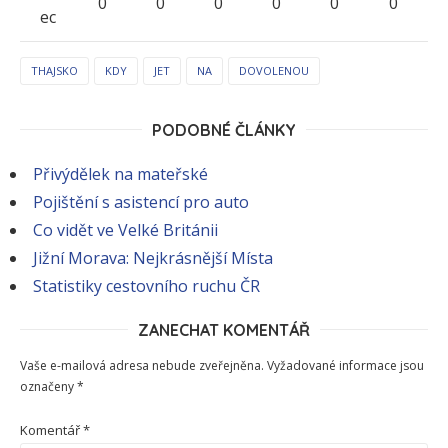
0
0
0
0
0
0
ec
THAJSKO
KDY
JET
NA
DOVOLENOU
PODOBNÉ ČLÁNKY
Přivýdělek na mateřské
Pojištění s asistencí pro auto
Co vidět ve Velké Británii
Jižní Morava: Nejkrásnější Místa
Statistiky cestovního ruchu ČR
ZANECHAT KOMENTÁŘ
Vaše e-mailová adresa nebude zveřejněna.
Vyžadované informace jsou
označeny
*
Komentář
*