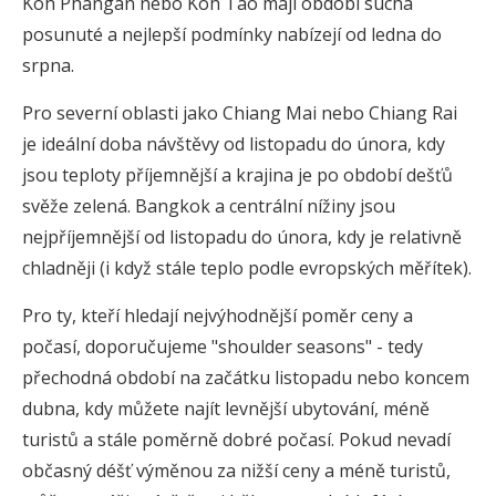
Koh Phangan nebo Koh Tao mají období sucha
posunuté a nejlepší podmínky nabízejí od ledna do
srpna.
Pro severní oblasti jako Chiang Mai nebo Chiang Rai
je ideální doba návštěvy od listopadu do února, kdy
jsou teploty příjemnější a krajina je po období dešťů
svěže zelená. Bangkok a centrální nížiny jsou
nejpříjemnější od listopadu do února, kdy je relativně
chladněji (i když stále teplo podle evropských měřítek).
Pro ty, kteří hledají nejvýhodnější poměr ceny a
počasí, doporučujeme "shoulder seasons" - tedy
přechodná období na začátku listopadu nebo koncem
dubna, kdy můžete najít levnější ubytování, méně
turistů a stále poměrně dobré počasí. Pokud nevadí
občasný déšť výměnou za nižší ceny a méně turistů,