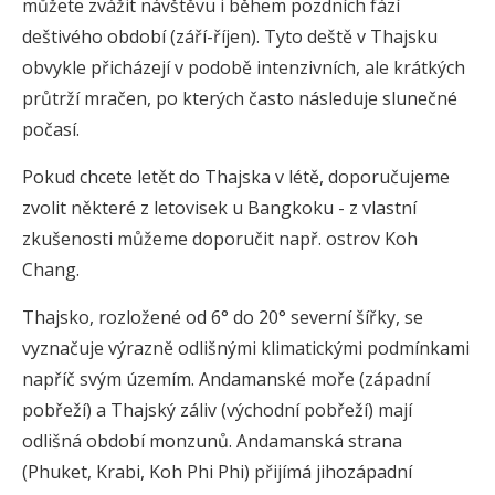
můžete zvážit návštěvu i během pozdních fází
deštivého období (září-říjen). Tyto deště v Thajsku
obvykle přicházejí v podobě intenzivních, ale krátkých
průtrží mračen, po kterých často následuje slunečné
počasí.
Pokud chcete letět do Thajska v létě, doporučujeme
zvolit některé z letovisek u Bangkoku - z vlastní
zkušenosti můžeme doporučit např. ostrov Koh
Chang.
Thajsko, rozložené od 6° do 20° severní šířky, se
vyznačuje výrazně odlišnými klimatickými podmínkami
napříč svým územím. Andamanské moře (západní
pobřeží) a Thajský záliv (východní pobřeží) mají
odlišná období monzunů. Andamanská strana
(Phuket, Krabi, Koh Phi Phi) přijímá jihozápadní