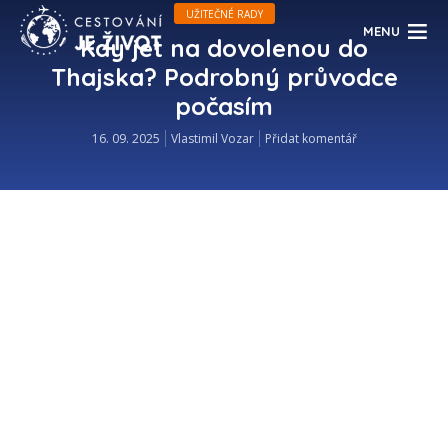
UŽITEČNÉ RADY
MENU
Kdy jet na dovolenou do
Thajska? Podrobný průvodce
počasím
16. 09. 2025
Vlastimil Vozar
Přidat komentář