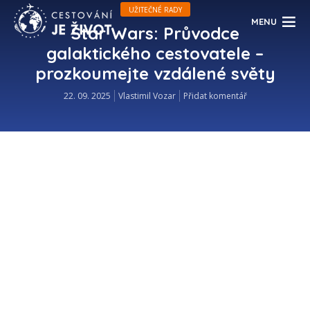
UŽITEČNÉ RADY
MENU
Star Wars: Průvodce
galaktického cestovatele –
prozkoumejte vzdálené světy
22. 09. 2025
Vlastimil Vozar
Přidat komentář