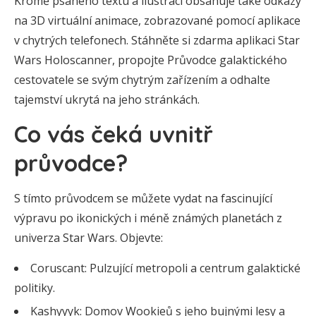
Kromě psaného textu a ilustrací obsahuje také odkazy
na 3D virtuální animace, zobrazované pomocí aplikace
v chytrých telefonech. Stáhněte si zdarma aplikaci Star
Wars Holoscanner, propojte Průvodce galaktického
cestovatele se svým chytrým zařízením a odhalte
tajemství ukrytá na jeho stránkách.
Co vás čeká uvnitř
průvodce?
S tímto průvodcem se můžete vydat na fascinující
výpravu po ikonických i méně známých planetách z
univerza Star Wars. Objevte:
Coruscant: Pulzující metropoli a centrum galaktické
politiky.
Kashyyyk: Domov Wookieů s jeho bujnými lesy a