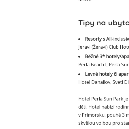
Tipy na ubyto
Resorty s All-inclusi
Jeravi (Žeravi) Club Ho
Běžné 3* hotely/apar
Perla Beach I, Perla Su
Levné hotely či apar
Hotel Danailov, Sveti D
Hotel Perla Sun Park je 
děti. Hotel nabízí rodi
v Primorsku, pouhé 3 mi
skvělou volbou pro star