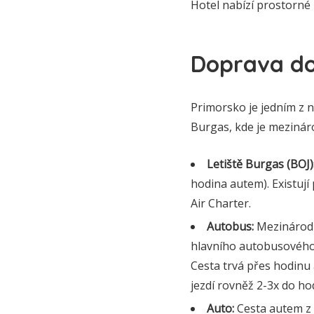
Hotel nabízí prostorné 
Doprava do
Primorsko je jedním z 
Burgas, kde je mezináro
Letiště Burgas (BOJ)
hodina autem). Existují
Air Charter.
Autobus:
Mezinárodní
hlavního autobusového 
Cesta trvá přes hodinu 
jezdí rovněž 2-3x do hod
Auto:
Cesta autem z 