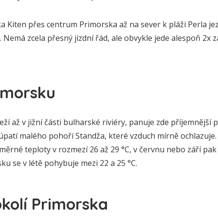
ka Kiten přes centrum Primorska až na sever k pláži Perla jez
ek. Nemá zcela přesný jízdní řád, ale obvykle jede alespoň 2x 
rimorsku
eží až v jižní části bulharské riviéry, panuje zde příjemnější
 úpatí malého pohoří Standža, které vzduch mírně ochlazuje
měrné teploty v rozmezí 26 až 29 °C, v červnu nebo září pak 
u se v létě pohybuje mezi 22 a 25 °C.
okolí Primorska