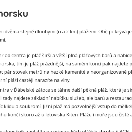
morsku
í dvěma stejně dlouhými (cca 2 km) plážemi. Obě pokrývá je
mí.
 od centra je pláž širší a větší plná plážových barů a nabídek
morska, tím je pláž prázdnější, na samém konci pak najdete p
t pár stovek metrů na hezké kamenité a neorganizované pláž
ní pláži častěji narazíte na vlny.
ntra v Ďábelské zátoce se táhne další pěkná pláž, která je si
 tady najdete základní nabídku služeb, ale barů a restaurací
c klidu a soukromí. Jižní pláž má pozvolnější vstup do mělké
jihu končí skoro až u letoviska Kiten. Pláže i moře jsou čisté
en slunečník zaplatíte na primorských plážích zhruba 5 BGN.