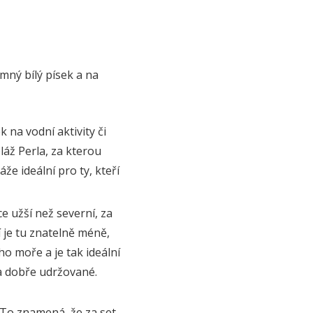
mný bílý písek a na
 na vodní aktivity či
láž Perla, za kterou
e ideální pro ty, kteří
ce užší než severní, za
 je tu znatelně méně,
ho moře a je tak ideální
 a dobře udržované.
 To znamená, že za set