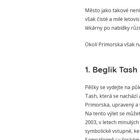
Město jako takové není 
však čisté a milé leto
lékárny po nabídky růz
Okolí Primorska však n
1. Beglik Tash
Pěšky se vydejte na půl
Tash, která se nachází 
Primorska, upravený a 
Na tento výlet se můžet
2003, v letech minulých
symbolické vstupné, ke
Samozřejmě i v českém j