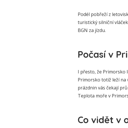
Podél pobřeží z letovis
turistický silniční vláč
BGN za jízdu.
Počasí v P
I přesto, že Primorsko l
Primorsko totiž leží na
prázdnin vás čekají prů
Teplota moře v Primorsk
Co vidět v 