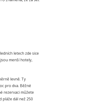
edních letech zde sice
 jsou menší hotely,
měrně levně. Ty
noc pro dva. Běžné
sné rezervaci můžete
d pláže dál než 250