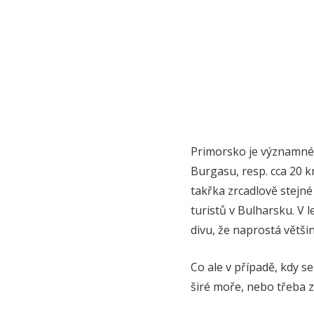
Primorsko je významné 
Burgasu, resp. cca 20 
takřka zrcadlově stejné
turistů v Bulharsku. V l
divu, že naprostá většin
Co ale v případě, kdy s
širé moře, nebo třeba za