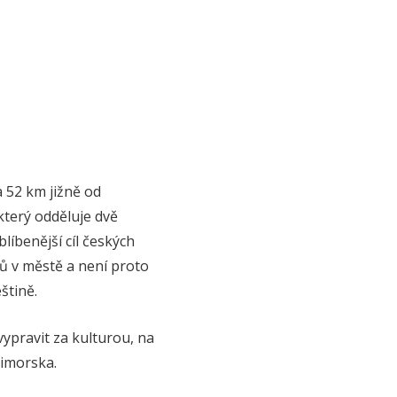
 52 km jižně od
který odděluje dvě
líbenější cíl českých
tů v městě a není proto
štině.
vypravit za kulturou, na
rimorska.