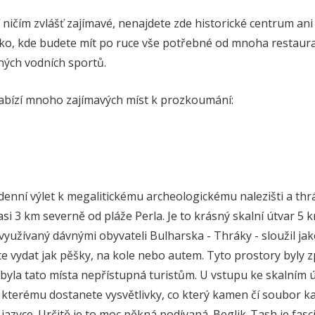
ničím zvlášť zajímavé, nenajdete zde historické centrum an
visko, kde budete mít po ruce vše potřebné od mnoha restaur
ných vodních sportů.
abízí mnoho zajímavých míst k prozkoumání:
denní výlet k megalitickému archeologickému nalezišti a thr
asi 3 km severně od pláže Perla. Je to krásný skalní útvar 5
využívaný dávnými obyvateli Bulharska - Thráky - sloužil ja
e vydat jak pěšky, na kole nebo autem. Tyto prostory byly z
 byla tato místa nepřístupná turistům. U vstupu ke skalním ú
 kterému dostanete vysvětlivky, co který kamen čí soubor 
azyce. Určitě je to moc pěkná podívaná. Beglik-Tash je fascin