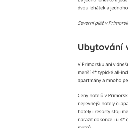
dvou lehátek a jednoho
Severní pláž v Primorsk
Ubytování 
V Primorsku ani v dnešn
menší 4* typické all-in
apartmány a mnoho pe
Ceny hotelů v Primorsk
nejlevnější hotely či 
hotely i resorty stojí 
narazit dokonce i u 4* 
metrů.