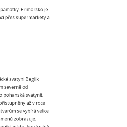
i památky. Primorsko je
ací přes supermarkety a
ácké svatyni Beglik
 km severně od
ko pohanská svatyně.
přístupněny až v roce
tvarům se vybírá velice
kamenů zobrazuje.
ující místo, které silně