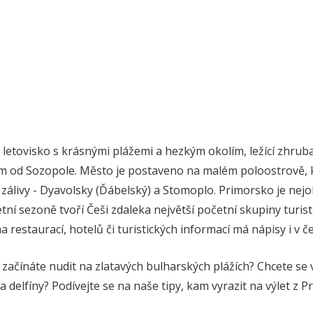
letovisko s krásnými plážemi a hezkým okolím, ležící zhruba
km od Sozopole. Město je postaveno na malém poloostrově, 
 zálivy - Dyavolsky (Ďábelský) a Stomoplo. Primorsko je nejob
etní sezoně tvoří Češi zdaleka největší početní skupiny turis
a restaurací, hotelů či turistických informací má nápisy i v če
e začínáte nudit na zlatavých bulharských plážích? Chcete se 
 delfíny? Podívejte se na naše tipy, kam vyrazit na výlet z P