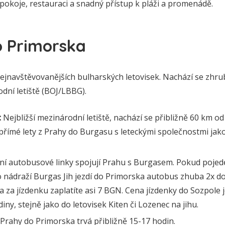
pokoje, restauraci a snadný přístup k pláži a promenádě.
 Primorska
nejnavštěvovanějších bulharských letovisek. Nachází se zhr
dní letiště (BOJ/LBBG).
:
Nejbližší mezinárodní letiště, nachází se přibližně 60 km od
 přímé lety z Prahy do Burgasu s leteckými společnostmi jak
 autobusové linky spojují Prahu s Burgasem. Pokud pojedet
nádraží Burgas Jih jezdí do Primorska autobus zhuba 2x do 
a za jízdenku zaplatíte asi 7 BGN. Cena jízdenky do Sozpole
iny, stejně jako do letovisek Kiten či Lozenec na jihu.
Prahy do Primorska trvá přibližně 15-17 hodin.