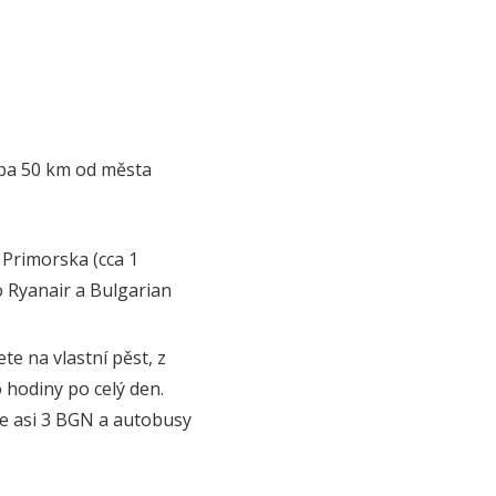
uba 50 km od města
 Primorska (cca 1
o Ryanair a Bulgarian
e na vlastní pěst, z
hodiny po celý den.
 je asi 3 BGN a autobusy