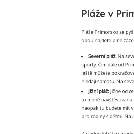
Pláže v Pri
Pláže Primorsko se pyšn
obou najdete plné záze
Severní pláž:
Na sever
sporty. Čím dále od Pri
ještě můžete pokračova
hledají samotu. Na sever
Jižní pláž:
Jižně od ce
to méně navštěvovaná. I
naopak tu budete mít ví
pro rodiny s dětmi. Na 
Za jedno lehátko a jed