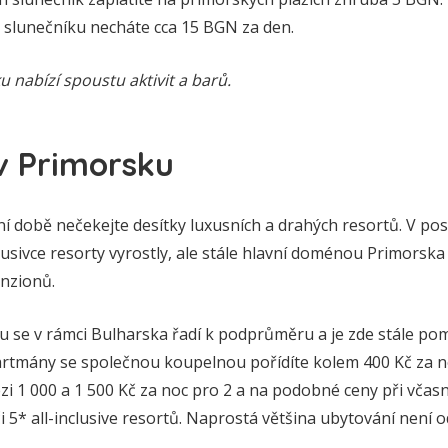
 slunečníku necháte cca 15 BGN za den.
u nabízí spoustu aktivit a barů.
v Primorsku
í době nečekejte desítky luxusních a drahých resortů. V posl
clusivce resorty vyrostly, ale stále hlavní doménou Primorska
nzionů.
u se v rámci Bulharska řadí k podprůměru a je zde stále po
apartmány se společnou koupelnou pořídíte kolem 400 Kč za 
mezi 1 000 a 1 500 Kč za noc pro 2 a na podobné ceny při vča
či 5* all-inclusive resortů. Naprostá většina ubytování není o