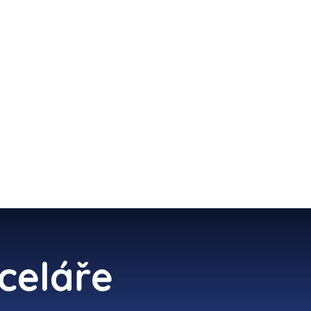
TI
UŽITEČNÉ RADY
ESHOP
celáře