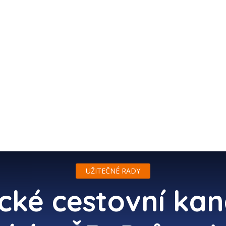
ZÁPISKY Z CEST
TIPY NA CESTOVÁNÍ
ZAJÍMAVOS
UŽITEČNÉ RADY
ké cestovní kan