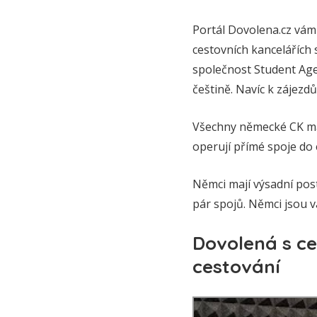
Portál Dovolena.cz vám
cestovních kancelářích
společnost Student Agen
češtině. Navíc k zájezd
Všechny německé CK maj
operují přímé spoje do 
Němci mají výsadní post
pár spojů. Němci jsou vá
Dovolená s ce
cestování