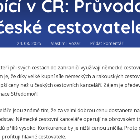
ící v ČR: Průvod
české cestovatel
24. 08. 2025
Vlastimil Vozar
Přidat komentář
kteří při svých cestách do zahraničí využívají německé cesto
je, že díky velké kupní síle německých a rakouských cestov
lepší ceny než u českých cestovních kanceláří. Zájem je před
inace Středomoří.
láře jsou známé tím, že za velmi dobrou cenu dostanete nad
edstav. Německé cestovní kanceláře operují na obrovském t
zdů příliš vysoko. Konkurence by je nižší cenou zničila. Proto
 profitují hlavně cestovatelé.