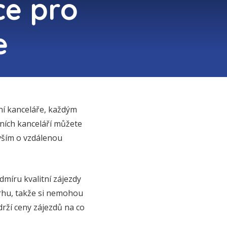
ce pro
e
vní kanceláře, každým
ních kanceláří můžete
evším o vzdálenou
míru kvalitní zájezdy
rhu, takže si nemohou
 drží ceny zájezdů na co