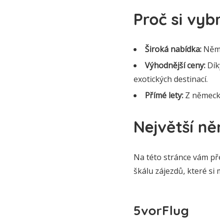
Proč si vy
Široká nabídka:
Něme
Výhodnější ceny:
Dík
exotických destinací.
Přímé lety:
Z německýc
Největší ně
Na této stránce vám př
škálu zájezdů, které si
5vorFlug