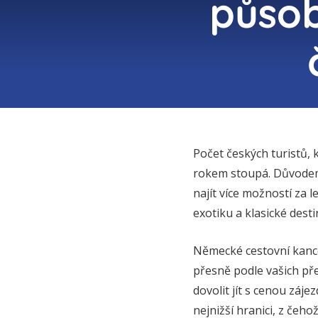
působ
Počet českých turistů, 
rokem stoupá. Důvodem 
najít více možností za 
exotiku a klasické dest
Německé cestovní kance
přesně podle vašich př
dovolit jít s cenou záje
nejnižší hranici, z čehož