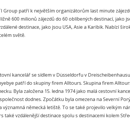
I Group patří k největším organizátorům last minute zájezd
ižně 600 milionů zájezdů do 60 oblíbených destinací, jako j
vzdálené destinace, jako jsou USA, Asie a Karibik. Nabízí šir
celém světě.
tovní kancelář se sídlem v Düsseldorfu v Dreischeibenhausu
byebye patří do skupiny firem Alltours. Skupina firem Alltou
cku. Byla založena 15. ledna 1974 jako malá cestovní kance
 společnost dodnes. Zpočátku byla omezena na Severní Porýn
a významná německá letiště. To se také projevilo velkým nár
urs také vzdálenější destinace spolu s destinacemi kolem S