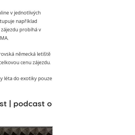
ine v jednotlivých
tupuje například
 zájezdu probíhá v
RMA.
rovská německá letiště
 celkovou cenu zájezdu.
ky léta do exotiky pouze
st | podcast o