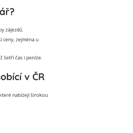
lář?
py zájezdů.
í ceny, zejména u
 šetří čas i peníze.
obící v ČR
teré nabízejí širokou