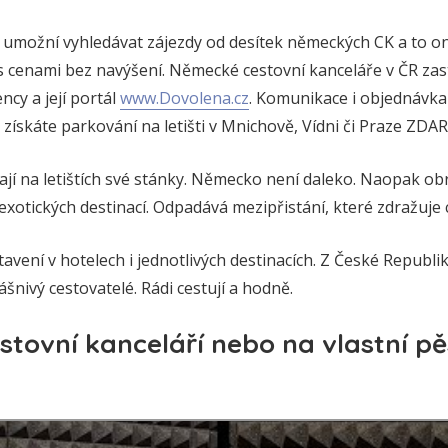
 umožní vyhledávat zájezdy od desítek německých CK a to onl
 s cenami bez navýšení. Německé cestovní kanceláře v ČR zas
cy a její portál
www.Dovolena.cz
. Komunikace i objednávka
ů získáte parkování na letišti v Mnichově, Vídni či Praze ZDA
í na letištích své stánky. Německo není daleko. Naopak ob
exotických destinací. Odpadává mezipřistání, které zdražuje
avení v hotelech i jednotlivých destinacích. Z České Republi
šnivý cestovatelé. Rádi cestují a hodně.
stovní kanceláří nebo na vlastní pě