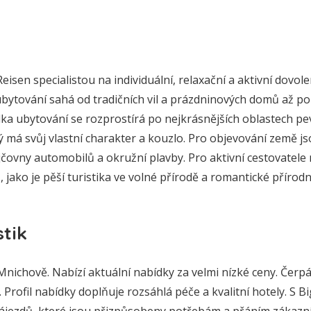
Reisen specialistou na individuální, relaxační a aktivní dovo
ubytování sahá od tradičních vil a prázdninových domů až po
dka ubytování se rozprostírá po nejkrásnějších oblastech pev
ý má svůj vlastní charakter a kouzlo. Pro objevování země js
ovny automobilů a okružní plavby. Pro aktivní cestovatele n
 jako je pěší turistika ve volné přírodě a romantické přírodn
stik
v Mnichově. Nabízí aktuální nabídky za velmi nízké ceny. Čerp
. Profil nabídky doplňuje rozsáhlá péče a kvalitní hotely. S B
zájezdů, které jsou přizpůsobeny potřebám a přáním zákazn