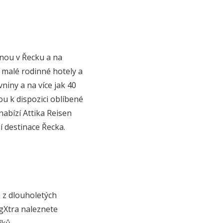
lenou v Řecku a na
 malé rodinné hotely a
niny a na více jak 40
ou k dispozici oblíbené
abízí Attika Reisen
í destinace Řecka.
á z dlouholetých
igXtra naleznete
íků.