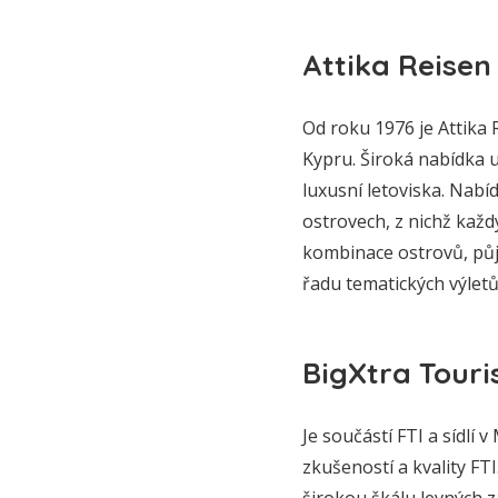
Attika Reisen
Od roku 1976 je Attika 
Kypru. Široká nabídka 
luxusní letoviska. Nabí
ostrovech, z nichž každ
kombinace ostrovů, půjč
řadu tematických výletů,
BigXtra Touri
Je součástí FTI a sídlí 
zkušeností a kvality FTI
širokou škálu levných 