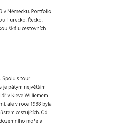
ů v Německu. Portfolio
sou Turecko, Řecko,
okou škálu cestovních
. Spolu s tour
rs je pátým největším
lář v Kleve Williemem
í, ale v roce 1988 byla
ůstem cestujících. Od
tředozemního moře a