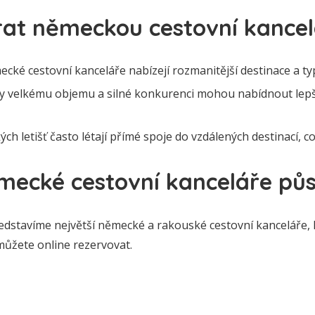
brat německou cestovní kance
cké cestovní kanceláře nabízejí rozmanitější destinace a ty
y velkému objemu a silné konkurenci mohou nabídnout lepš
h letišť často létají přímé spoje do vzdálených destinací, což
mecké cestovní kanceláře půs
edstavíme největší německé a rakouské cestovní kanceláře, k
 můžete online rezervovat.