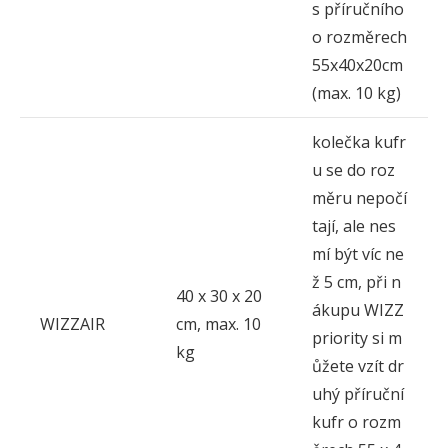
s příručního
o rozměrech
55x40x20cm
(max. 10 kg)
kolečka kufr
u se do roz
měru nepočí
tají, ale nes
mí být víc ne
ž 5 cm, při n
40 x 30 x 20
ákupu WIZZ
WIZZAIR
cm, max. 10
priority si m
kg
ůžete vzít dr
uhý příruční
kufr o rozm