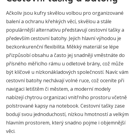
Ačkoliv jsou kufry skvělou volbou pro organizované
balení a ochranu křehkých věcí, skvělou a stále
populárnější alternativu představují cestovní tašky a
především cestovní batohy. Jejich hlavní výhodou je
bezkonkurenční flexibilita. Měkký materiál se lépe
přizpůsobí obsahu a často jej snadněji vměstnáte do
přísného měřicího rámu u odletové brány, což může
být klíčové u nízkonákladových společností. Navíc vám
cestovní batohy nechávají volné ruce, což oceníte při
navigaci letištěm či městem, a moderní modely
nabízejí chytrou organizaci vnitřního prostoru včetně
polstrované kapsy na notebook. Cestovní tašky zase
bodují svou jednoduchostí, nízkou hmotností a velkým
hlavním prostorem, který snadno pojme i objemnější
věci.