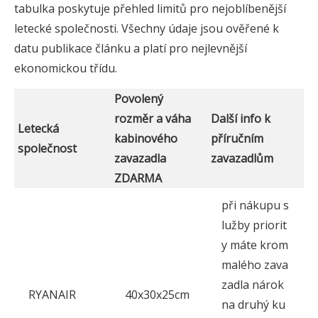
tabulka poskytuje přehled limitů pro nejoblíbenější
letecké společnosti. Všechny údaje jsou ověřené k
datu publikace článku a platí pro nejlevnější
ekonomickou třídu.
Povolený
rozměr a váha
Další info k
Letecká
kabinového
příručním
společnost
zavazadla
zavazadlům
ZDARMA
při nákupu s
lužby priorit
y máte krom
malého zava
zadla nárok
RYANAIR
40x30x25cm
na druhý ku