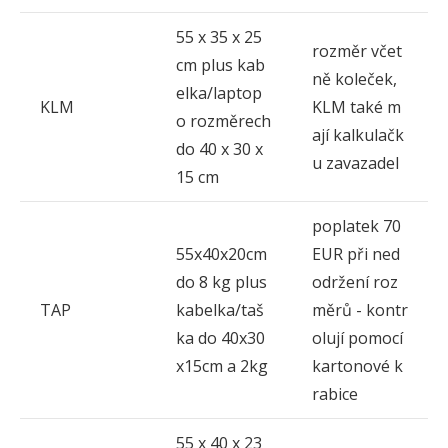
55 x 35 x 25
rozměr včet
cm plus kab
ně koleček,
elka/laptop
KLM
KLM také m
o rozměrech
ají kalkulačk
do 40 x 30 x
u zavazadel
15 cm
poplatek 70
55x40x20cm
EUR při ned
do 8 kg plus
održení roz
TAP
kabelka/taš
měrů - kontr
ka do 40x30
olují pomocí
x15cm a 2kg
kartonové k
rabice
55 x 40 x 23