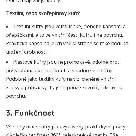
lehčí a mají vnější kapsy.
Textilní, nebo skořepinový kufr?
Textilní kufry jsou velmi lehké, členěné kapsami a
přepážkami, a to ve vnitřní části kufru i na povrchu.
Praktická kapsa na jejich vnější straně se také hodí na
uložení drobností.
Plastové kufry jsou nepromokavé, odolné proti
poškrábání a promáčknutí a snadno se udržují.
Podobně jako textilní kufy nabízí členěné vnitřní
kapsy a přihrádky. Ty jsou pouze zevnitř, nikoliv na
povrchu.
3. Funkčnost
Všechny malé kufry jsou vybaveny praktickými prvky:
4 kolečka otočná o 360°, teleskopické madlo, TSA