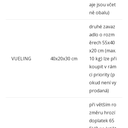
aje jsou včet
ně obalu)
druhé zavaz
adlo o rozm
ěrech 55x40
x20 cm (max.
VUELING
40x20x30 cm
10 kg) lze při
koupit v rám
ci priority (p
okud není vy
prodaná)
při větším ro
změru hrozí
doplatek 65