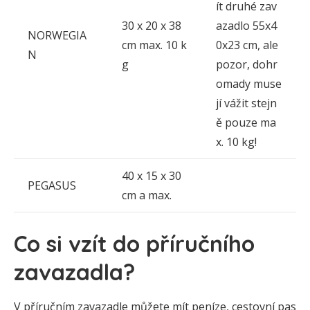
ít druhé zav
30 x 20 x 38
azadlo 55x4
NORWEGIA
cm max. 10 k
0x23 cm, ale
N
g
pozor, dohr
omady muse
jí vážit stejn
ě pouze ma
x. 10 kg!
40 x 15 x 30
PEGASUS
cm a max.
Co si vzít do příručního
zavazadla?
V příručním zavazadle můžete mít peníze, cestovní pas