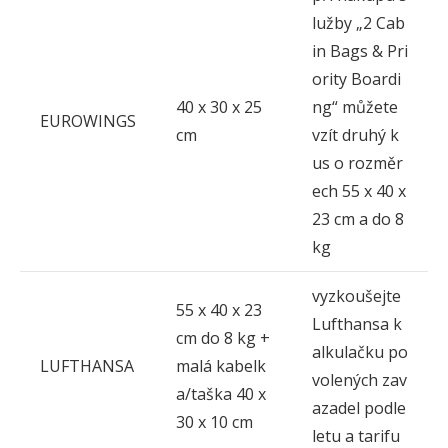
lužby „2 Cab
in Bags & Pri
ority Boardi
40 x 30 x 25
ng“ můžete
EUROWINGS
cm
vzít druhý k
us o rozměr
ech 55 x 40 x
23 cm a do 8
kg
vyzkoušejte
55 x 40 x 23
Lufthansa k
cm do 8 kg +
alkulačku po
LUFTHANSA
malá kabelk
volených zav
a/taška 40 x
azadel podle
30 x 10 cm
letu a tarifu