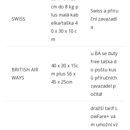
cm do 8 kg p
Swiss a příru
lus malá kab
SWISS
ční zavazadl
elka/taška 4
a
0 x 30 x 10 c
m
u BA se duty
free taška d
40 x 30 x 15c
BRITISH AIR
o poštu kus
m plus 56 x
WAYS
ů příručních
45 x 25cm
zavazadel p
očítá!
dražší tarif L
owFare+ vá
m umožní vz