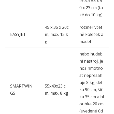
ěrech 55 x 4
0 x 23 cm (ta
ké do 10 kg)
45 x 36 x 20c
rozměr včet
EASYJET
m, max. 15 k
ně koleček a
g
madel
nebo hudeb
ní nástroj, je
hož hmotno
st nepřesah
uje 8 kg, dél
SMARTWIN
55x40x23 c
ka 90 cm, šíř
GS
m, max. 8 kg
ka 35 cm a hl
oubka 20 cm
(uvedené úd