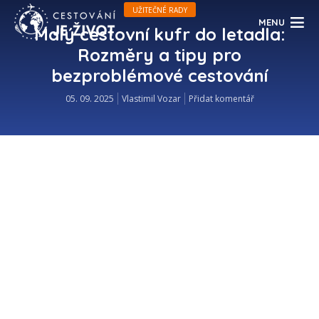
UŽITEČNÉ RADY
MENU
Malý cestovní kufr do letadla:
Rozměry a tipy pro
bezproblémové cestování
05. 09. 2025
Vlastimil Vozar
Přidat komentář