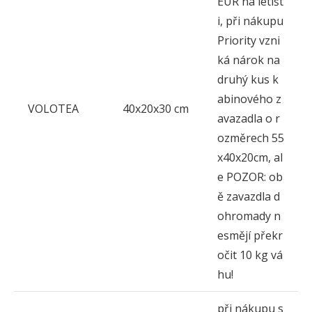
EUR na letišt
i, při nákupu
Priority vzni
ká nárok na
druhý kus k
abinového z
VOLOTEA
40x20x30 cm
avazadla o r
ozměrech 55
x40x20cm, al
e POZOR: ob
ě zavazdla d
ohromady n
esmějí překr
očit 10 kg vá
hu!
při nákupu s