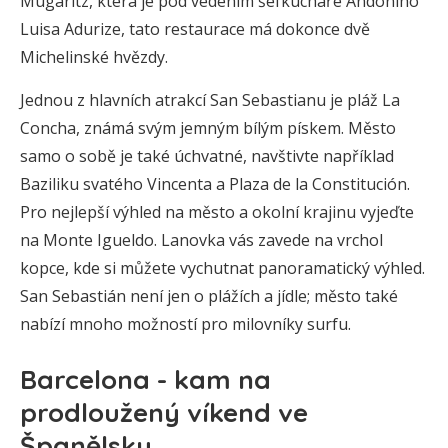
Mugaritz, která je pod vedením šéfkuchaře Andoniho
Luisa Adurize, tato restaurace má dokonce dvě
Michelinské hvězdy.
Jednou z hlavních atrakcí San Sebastianu je pláž La
Concha, známá svým jemným bílým pískem. Město
samo o sobě je také úchvatné, navštivte například
Baziliku svatého Vincenta a Plaza de la Constitución.
Pro nejlepší výhled na město a okolní krajinu vyjeďte
na Monte Igueldo. Lanovka vás zavede na vrchol
kopce, kde si můžete vychutnat panoramatický výhled.
San Sebastián není jen o plážích a jídle; město také
nabízí mnoho možností pro milovníky surfu.
Barcelona - kam na
prodloužený víkend ve
Španělsku