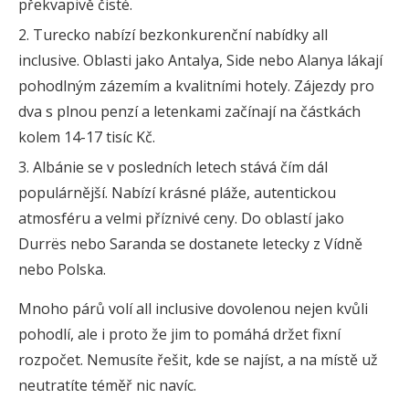
překvapivě čisté.
Turecko nabízí bezkonkurenční nabídky all
inclusive. Oblasti jako Antalya, Side nebo Alanya lákají
pohodlným zázemím a kvalitními hotely. Zájezdy pro
dva s plnou penzí a letenkami začínají na částkách
kolem 14-17 tisíc Kč.
Albánie se v posledních letech stává čím dál
populárnější. Nabízí krásné pláže, autentickou
atmosféru a velmi příznivé ceny. Do oblastí jako
Durrës nebo Saranda se dostanete letecky z Vídně
nebo Polska.
Mnoho párů volí all inclusive dovolenou nejen kvůli
pohodlí, ale i proto že jim to pomáhá držet fixní
rozpočet. Nemusíte řešit, kde se najíst, a na místě už
neutratíte téměř nic navíc.