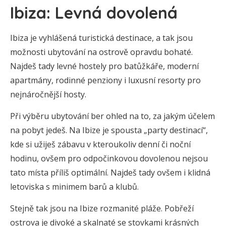
Ibiza: Levná dovolená
Ibiza je vyhlášená turistická destinace, a tak jsou
možnosti ubytování na ostrově opravdu bohaté.
Najdeš tady levné hostely pro batůžkáře, moderní
apartmány, rodinné penziony i luxusní resorty pro
nejnáročnější hosty.
Při výběru ubytování ber ohled na to, za jakým účelem
na pobyt jedeš. Na Ibize je spousta „party destinací“,
kde si užiješ zábavu v kteroukoliv denní či noční
hodinu, ovšem pro odpočinkovou dovolenou nejsou
tato místa příliš optimální. Najdeš tady ovšem i klidná
letoviska s minimem barů a klubů.
Stejně tak jsou na Ibize rozmanité pláže. Pobřeží
ostrova je divoké a skalnaté se stovkami krásných