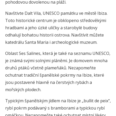
pohodovou dovolenou na pláži.
Navštivte Dalt Vila, UNESCO památku ve městě Ibiza.
Toto historické centrum je obklopeno středověkými
hradbami a jeho úzké uličky a starobylé budovy
odhalují bohatou historii ostrova. Navštívit můžete
katedrálu Santa Maria i archeologické muzeum.
Oblast Ses Salines, která je také na seznamu UNESCO,
je známá svými solnými pláněmi. Je domovem mnoha
druhů ptáků včetně plameňáků. Nezapomeňte
ochutnat tradiční španělské pokrmy na Ibize, které
jsou postavené hlavně na čerstvých rybách a
mořských plodech.
Typickým španělským jídlem na Ibize je „bullit de peix“,
rybí pokrm podávaný s bramborami a typickou rybí
omáčkou. Nezapomeňte také ochutnat místní likéry