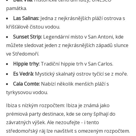
památka.
Las Salinas:
Jedna z nejkrásnějších pláží ostrova s
křišťálově čistou vodou.
Sunset Strip:
Legendární místo v San Antoni, kde
můžete sledovat jeden z nejkrásnějších západů slunce
ve Středomoří.
Hippie trhy:
Tradiční hippie trh v San Carlos.
Es Vedrà:
Mystický skalnatý ostrov tyčící se z moře.
Cala Comte:
Nabízí několik menších pláží s
tyrkysovou vodou.
Ibiza s nízkým rozpočtem: Ibiza je známá jako
prémiová party destinace, kde se ceny šplhají do
závratných výšek. Ale nezoufejte - i tento
středomořský ráj lze navštívit s omezeným rozpočtem.