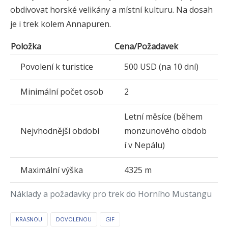
obdivovat horské velikány a místní kulturu. Na dosah
je i trek kolem Annapuren.
Položka
Cena/Požadavek
Povolení k turistice
500 USD (na 10 dní)
Minimální počet osob
2
Letní měsíce (během
Nejvhodnější období
monzunového obdob
í v Nepálu)
Maximální výška
4325 m
Náklady a požadavky pro trek do Horního Mustangu
KRASNOU
DOVOLENOU
GIF