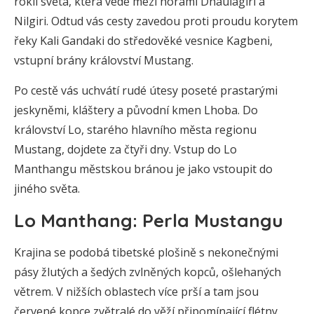
roklí světa, která vede mezi horami Dhaulagiri a
Nilgiri. Odtud vás cesty zavedou proti proudu korytem
řeky Kali Gandaki do středověké vesnice Kagbeni,
vstupní brány království Mustang.
Po cestě vás uchvátí rudé útesy poseté prastarými
jeskyněmi, kláštery a původní kmen Lhoba. Do
království Lo, starého hlavního města regionu
Mustang, dojdete za čtyři dny. Vstup do Lo
Manthangu městskou bránou je jako vstoupit do
jiného světa.
Lo Manthang: Perla Mustangu
Krajina se podobá tibetské plošině s nekonečnými
pásy žlutých a šedých zvlněných kopců, ošlehaných
větrem. V nižších oblastech více prší a tam jsou
červené kopce zvětralé do věží připomínající flétny.