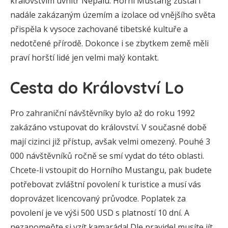
královstvím uvnitř Nepálu. Horní Mustang zůstal i
nadále zakázaným územím a izolace od vnějšího světa
přispěla k vysoce zachované tibetské kultuře a
nedotčené přírodě. Dokonce i se zbytkem země měli
praví horští lidé jen velmi malý kontakt.
Cesta do Království Lo
Pro zahraniční návštěvníky bylo až do roku 1992
zakázáno vstupovat do království. V současné době
mají cizinci již přístup, avšak velmi omezený. Pouhé 3
000 návštěvníků ročně se smí vydat do této oblasti.
Chcete-li vstoupit do Horního Mustangu, pak budete
potřebovat zvláštní povolení k turistice a musí vás
doprovázet licencovaný průvodce. Poplatek za
povolení je ve výši 500 USD s platností 10 dní. A
nezapomeňte si vzít kamaráda! Dle pravidel musíte jít