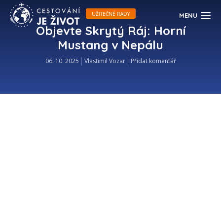
UŽITEČNÉ RADY
MENU
Objevte Skrytý Ráj: Horní
Mustang v Nepálu
06. 10. 2025
Vlastimil Vozar
Přidat komentář