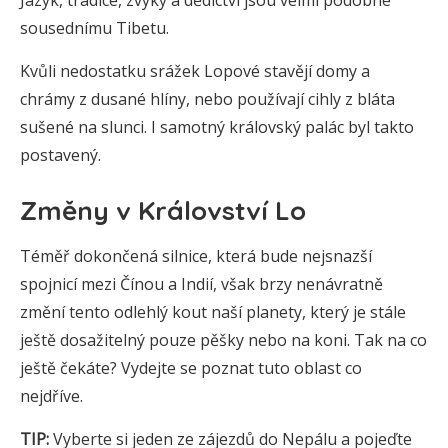
Jazyk, tradice, zvyky a dědictví jsou velmi podobné
sousednímu Tibetu.
Kvůli nedostatku srážek Lopové stavějí domy a
chrámy z dusané hlíny, nebo používají cihly z bláta
sušené na slunci. I samotný královský palác byl takto
postavený.
Změny v Království Lo
Téměř dokončená silnice, která bude nejsnazší
spojnicí mezi Čínou a Indií, však brzy nenávratně
změní tento odlehlý kout naší planety, který je stále
ještě dosažitelný pouze pěšky nebo na koni. Tak na co
ještě čekáte? Vydejte se poznat tuto oblast co
nejdříve.
TIP:
Vyberte si jeden ze zájezdů do Nepálu a pojeďte