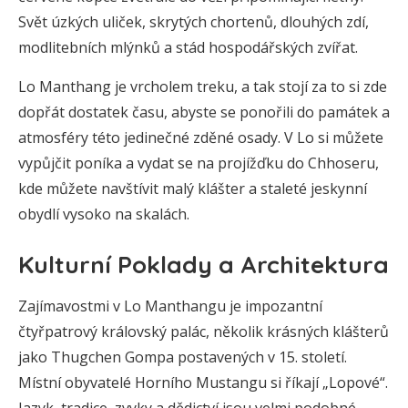
Svět úzkých uliček, skrytých chortenů, dlouhých zdí,
modlitebních mlýnků a stád hospodářských zvířat.
Lo Manthang je vrcholem treku, a tak stojí za to si zde
dopřát dostatek času, abyste se ponořili do památek a
atmosféry této jedinečné zděné osady. V Lo si můžete
vypůjčit poníka a vydat se na projížďku do Chhoseru,
kde můžete navštívit malý klášter a staleté jeskynní
obydlí vysoko na skalách.
Kulturní Poklady a Architektura
Zajímavostmi v Lo Manthangu je impozantní
čtyřpatrový královský palác, několik krásných klášterů
jako Thugchen Gompa postavených v 15. století.
Místní obyvatelé Horního Mustangu si říkají „Lopové“.