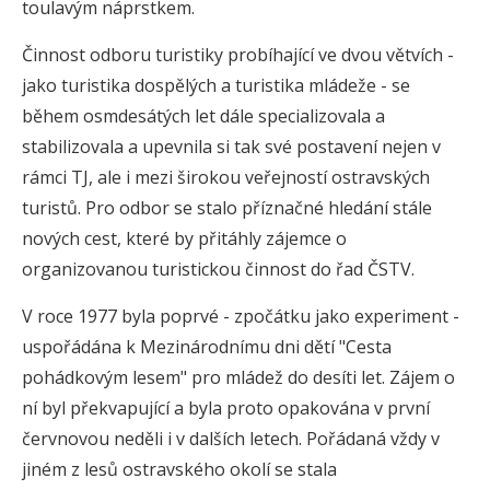
toulavým náprstkem.
Činnost odboru turistiky probíhající ve dvou větvích -
jako turistika dospělých a turistika mládeže - se
během osmdesátých let dále specializovala a
stabilizovala a upevnila si tak své postavení nejen v
rámci TJ, ale i mezi širokou veřejností ostravských
turistů. Pro odbor se stalo příznačné hledání stále
nových cest, které by přitáhly zájemce o
organizovanou turistickou činnost do řad ČSTV.
V roce 1977 byla poprvé - zpočátku jako experiment -
uspořádána k Mezinárodnímu dni dětí "Cesta
pohádkovým lesem" pro mládež do desíti let. Zájem o
ní byl překvapující a byla proto opakována v první
červnovou neděli i v dalších letech. Pořádaná vždy v
jiném z lesů ostravského okolí se stala