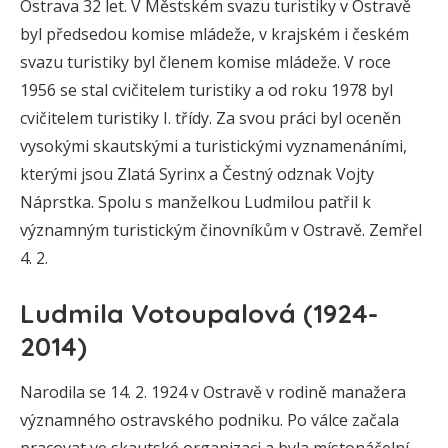
Ostrava 32 let. V Městském svazu turistiky v Ostravě
byl předsedou komise mládeže, v krajském i českém
svazu turistiky byl členem komise mládeže. V roce
1956 se stal cvičitelem turistiky a od roku 1978 byl
cvičitelem turistiky I. třídy. Za svou práci byl oceněn
vysokými skautskými a turistickými vyznamenáními,
kterými jsou Zlatá Syrinx a Čestný odznak Vojty
Náprstka. Spolu s manželkou Ludmilou patřil k
významným turistickým činovníkům v Ostravě. Zemřel
4. 2.
Ludmila Votoupalová (1924-
2014)
Narodila se 14. 2. 1924 v Ostravě v rodině manažera
významného ostravského podniku. Po válce začala