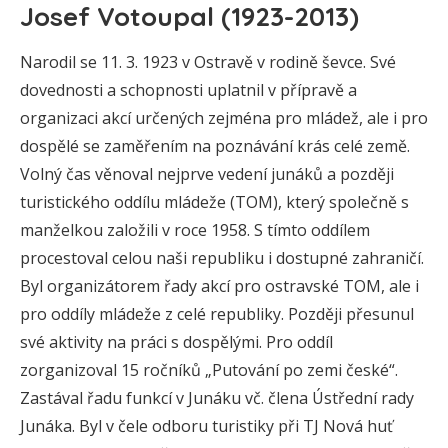
Josef Votoupal (1923-2013)
Narodil se 11. 3. 1923 v Ostravě v rodině ševce. Své
dovednosti a schopnosti uplatnil v přípravě a
organizaci akcí určených zejména pro mládež, ale i pro
dospělé se zaměřením na poznávání krás celé země.
Volný čas věnoval nejprve vedení junáků a později
turistického oddílu mládeže (TOM), který společně s
manželkou založili v roce 1958. S tímto oddílem
procestoval celou naši republiku i dostupné zahraničí.
Byl organizátorem řady akcí pro ostravské TOM, ale i
pro oddíly mládeže z celé republiky. Později přesunul
své aktivity na práci s dospělými. Pro oddíl
zorganizoval 15 ročníků „Putování po zemi české“.
Zastával řadu funkcí v Junáku vč. člena Ústřední rady
Junáka. Byl v čele odboru turistiky při TJ Nová huť