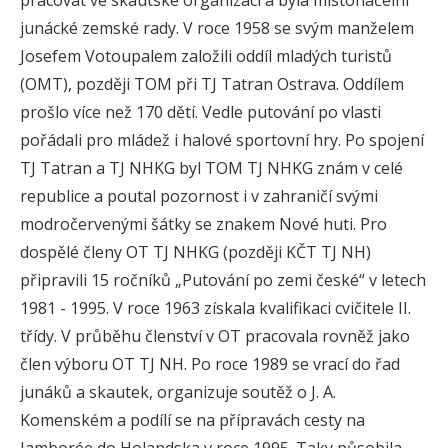
pracovat ve skautské organizaci a byla místonáčelní
junácké zemské rady. V roce 1958 se svým manželem
Josefem Votoupalem založili oddíl mladých turistů
(OMT), později TOM při TJ Tatran Ostrava. Oddílem
prošlo více než 170 dětí. Vedle putování po vlasti
pořádali pro mládež i halové sportovní hry. Po spojení
TJ Tatran a TJ NHKG byl TOM TJ NHKG znám v celé
republice a poutal pozornost i v zahraničí svými
modročervenými šátky se znakem Nové huti. Pro
dospělé členy OT TJ NHKG (později KČT TJ NH)
připravili 15 ročníků „Putování po zemi české“ v letech
1981 - 1995. V roce 1963 získala kvalifikaci cvičitele II.
třídy. V průběhu členství v OT pracovala rovněž jako
člen výboru OT TJ NH. Po roce 1989 se vrací do řad
junáků a skautek, organizuje soutěž o J. A.
Komenském a podílí se na přípravách cesty na