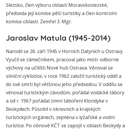
Slezsko, člen výboru oblasti Moravskoslezské,
předseda její komise pěší turistiky a člen kontrolní
komise oblasti. Zemřel 3. Mgr.
Jaroslav Matula (1945-2014)
Narodil se 26. září 1945 v Horních Datyních u Ostravy.
Vyučil se zámečníkem, pracoval jako mistr odborné
výchovy na učilišti Nové huti Ostrava. Věnoval se
silniční cyklistice, v roce 1962 založil turistický oddíl a
do své smrti byl většinou jeho předsedou. V oddílu se
věnoval turistickým závodům, pořádal vodácké tábory
a od r. 1967 pořádal zimní táboření Klondyke v
Beskydech. Působil v okresních a krajských
turistických orgánech, zejména v lyžařské a vodní
turistice. Po obnově KČT se zapojil v oblasti Beskydy a