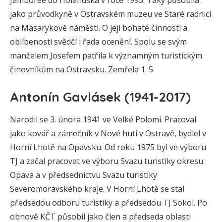
Jamborée do Holandska v roce 1995. Taky působila
jako průvodkyně v Ostravském muzeu ve Staré radnici
na Masarykově náměstí. O její bohaté činnosti a
oblíbenosti svědčí i řada ocenění. Spolu se svým
manželem Josefem patřila k významným turistickým
činovníkům na Ostravsku. Zemřela 1. 5.
Antonín Gavlásek (1941-2017)
Narodil se 3. února 1941 ve Velké Polomi. Pracoval
jako kovář a zámečník v Nové huti v Ostravě, bydlel v
Horní Lhotě na Opavsku. Od roku 1975 byl ve výboru
TJ a začal pracovat ve výboru Svazu turistiky okresu
Opava a v předsednictvu Svazu turistiky
Severomoravského kraje. V Horní Lhotě se stal
předsedou odboru turistiky a předsedou TJ Sokol. Po
obnově KČT působil jako člen a předseda oblasti