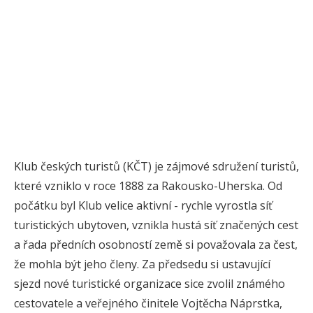
Klub českých turistů (KČT) je zájmové sdružení turistů,
které vzniklo v roce 1888 za Rakousko-Uherska. Od
počátku byl Klub velice aktivní - rychle vyrostla síť
turistických ubytoven, vznikla hustá síť značených cest
a řada předních osobností země si považovala za čest,
že mohla být jeho členy. Za předsedu si ustavující
sjezd nové turistické organizace sice zvolil známého
cestovatele a veřejného činitele Vojtěcha Náprstka,