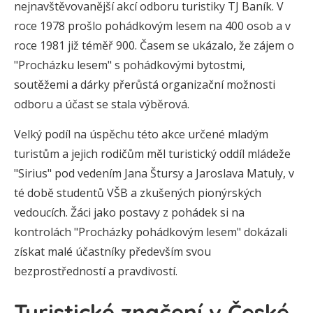
nejnavštěvovanější akcí odboru turistiky TJ Baník. V
roce 1978 prošlo pohádkovým lesem na 400 osob a v
roce 1981 již téměř 900. Časem se ukázalo, že zájem o
"Procházku lesem" s pohádkovými bytostmi,
soutěžemi a dárky přerůstá organizační možnosti
odboru a účast se stala výběrová.
Velký podíl na úspěchu této akce určené mladým
turistům a jejich rodičům měl turistický oddíl mládeže
"Sirius" pod vedením Jana Štursy a Jaroslava Matuly, v
té době studentů VŠB a zkušených pionýrských
vedoucích. Žáci jako postavy z pohádek si na
kontrolách "Procházky pohádkovým lesem" dokázali
získat malé účastníky především svou
bezprostředností a pravdivostí.
Turistické značení v České