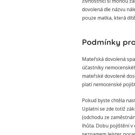
živnostníci si mohou za
dovolená dle názvu nál
pouze matka, která dítě
Podmínky pro
Mateřská dovolená spadá
účastníky nemocenského
mateřské dovolené dosá
platí nemocenské pojišt
Pokud byste chtěla nast
Uplatní se zde totiž zá
(odchodu ze zaměstnání)
lhůta. Dobu pojištění v
seznamem lejster poradí