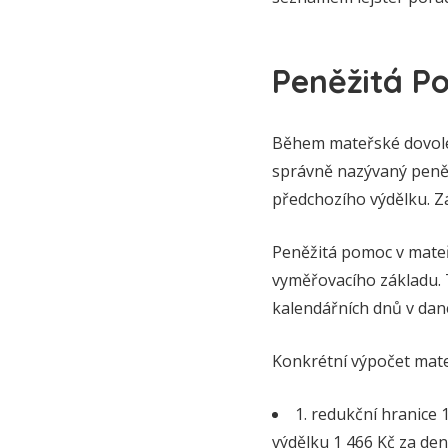
Peněžitá P
Během mateřské dovole
správně nazývaný peněži
předchozího výdělku. Z
Peněžitá pomoc v mateř
vyměřovacího základu. T
kalendářních dnů v dan
Konkrétní výpočet mate
1. redukční hranice 
výdělku 1 466 Kč za de