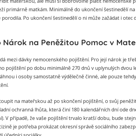
řídit mateřskou, ale musí si dobrovolně platit nemocenské p
eží primárně matkám. Minimálně do ukončení šestinedělí n
 porodila. Po ukončení šestinedělí o ni může zažádat i otec d
 Nárok na Peněžitou Pomoc v Mate
 mezi dávky nemocenského pojištění. Pro její nárok je třeba
 pojištění po dobu minimálně 270 dnů v uplynulých dvou l
hnou i osoby samostatně výdělečně činné, ale pouze tehdy
ění.
oupit na mateřskou až po skončení pojištění, o svůj peněžit
kladní ochranná lhůta, která činí 180 kalendářních dní ode dn
. V případě, že vaše pojištění trvalo kratší dobu, bude stej
 cizině je potřeba prokázat okresní správě sociálního zabez
 úředníci sociálky.