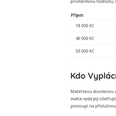
proměnlivou hodnotu, k
Příjem
18 000 Kč
40 000 Kč
50 000 Kč
Kdo Vyplác
Mateřskou dovolenou vy
matce vydá její ošetřuj
postoupí na příslušnou