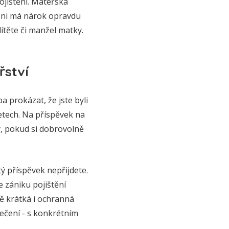
ojištění. Mateřská
a ni má nárok opravdu
ítěte či manžel matky.
řství
 prokázat, že jste byli
etech. Na příspěvek na
, pokud si dobrovolně
ý příspěvek nepřijdete.
e zániku pojištění
ně krátká i ochranná
pečení - s konkrétním