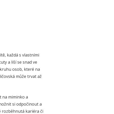
tě, každá s vlastními
ty a liší se snad ve
 okruhu osob, které na
dičovská může trvat až
it na miminko a
možnit si odpočinout a
ě rozběhnutá kariéra či