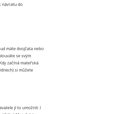
k návratu do
okud máte dvojčata nebo
mlouváte se svým
 Kdy začíná mateřská
týdnech) si můžete
tele jí to umožnit. I