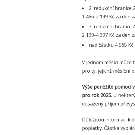
2. redukční hranice 
1 466-2 199 Kč za den 
3. redukční hranice 
2 199-4 397 Kč za den 
nad částku 4 565 Kč s
V jednom měsíci může bý
pro ty, jejichž měsíční
Výše peněžité pomoci v
pro rok 2025.
U některýc
dosažený příjem převyš
Důležitou informací k d
poplatky. Částka vyplá