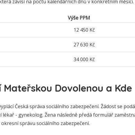
terá závisí na počtu kalendářních dnů v konkrétním měsíci.
Výše PPM
12 450 Kč
27 630 Kč
34 000 Kč
í Mateřskou Dovolenou a Kde
plácí Česká správa sociálního zabezpečení. Žádost se podáv
ící lékař - gynekolog. Žena následně předá formulář zaměstnav
 okresní správu sociálního zabezpečení.