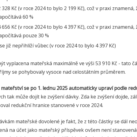
2 328 Kč (v roce 2024 to bylo 2 199 Kč), což v praxi znamená,
započítává 60 %
4 656 Kč (v roce 2024 to bylo 4 397 Kč), což v praxi znamená,
započítává pouze 30 %
e již nepřihlíží vůbec (v roce 2024 to bylo 4 397 Kč)
t vyplacena mateřská maximálně ve výši 53 910 Kč - tato čá
 příjmy se pohybovaly vysoce nad celostátním průměrem.
 mateřství se po 1. lednu 2025 automaticky upraví podle red
h tak může dojít ke zvýšení dávky. Zda ke zvýšení dojde, zál
oval redukční hranice stanovené v roce 2024.
ávkám mateřské dovolené je fakt, že z této částky se dál ne
cená na účet jako mateřský příspěvek ovšem není stanovená f