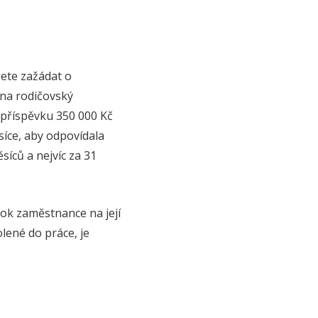
žete zažádat o
 na rodičovský
 příspěvku 350 000 Kč
ěsíce, aby odpovídala
íců a nejvíc za 31
rok zaměstnance na její
lené do práce, je