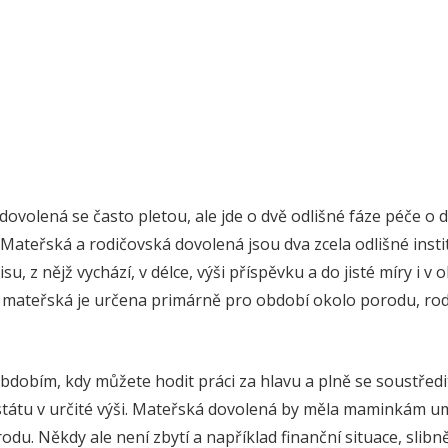
ovolená se často pletou, ale jde o dvě odlišné fáze péče o dí
Mateřská a rodičovská dovolená jsou dva zcela odlišné institu
u, z nějž vychází, v délce, výši příspěvku a do jisté míry i v
o mateřská je určena primárně pro období okolo porodu, ro
bdobím, kdy můžete hodit práci za hlavu a plně se soustřed
státu v určité výši. Mateřská dovolená by měla maminkám u
du. Někdy ale není zbytí a například finanční situace, slibn