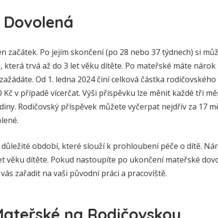
 Dovolená
n začátek. Po jejím skončení (po 28 nebo 37 týdnech) si mů
 která trvá až do 3 let věku dítěte. Po mateřské máte nárok
zažádáte. Od 1. ledna 2024 činí celková částka rodičovského
0 Kč v případě vícerčat. Výši příspěvku lze měnit každé tři m
iny. Rodičovský příspěvek můžete vyčerpat nejdřív za 17 měs
lené.
důležité období, které slouží k prohloubení péče o dítě. Ná
let věku dítěte. Pokud nastoupíte po ukončení mateřské dovo
ás zařadit na vaši původní práci a pracoviště.
Mateřské na Rodičovskou