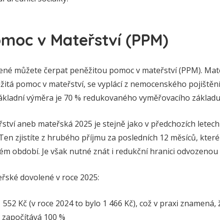
omoc v Mateřství (PPM)
né můžete čerpat peněžitou pomoc v mateřství (PPM). Mate
tá pomoc v mateřství, se vyplácí z nemocenského pojištění a
ákladní výměra je 70 % redukovaného vyměřovacího základu
ství aneb mateřská 2025 je stejně jako v předchozích letech
en zjistíte z hrubého příjmu za posledních 12 měsíců, které
ém období. Je však nutné znát i redukční hranici odvozeno
řské dovolené v roce 2025:
1 552 Kč (v roce 2024 to bylo 1 466 Kč), což v praxi znamená, 
n započítává 100 %