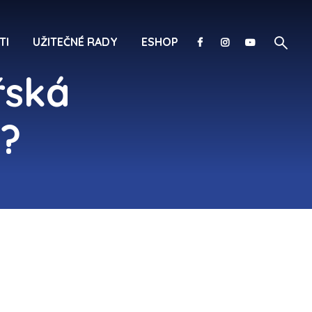
TI
UŽITEČNÉ RADY
ESHOP
řská
?