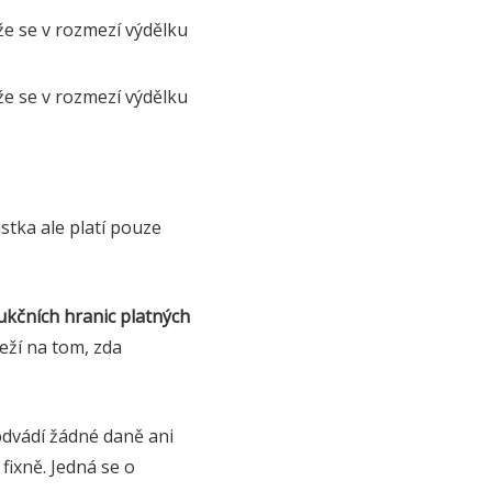
 že se v rozmezí výdělku
 že se v rozmezí výdělku
stka ale platí pouze
ukčních hranic platných
eží na tom, zda
odvádí žádné daně ani
ixně. Jedná se o