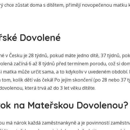
rý chce zůstat doma s dítětem, přimějí novopečenou matku 
řské Dovolené
é v Česku je 28 týdnů, pokud máte jedno dítě, 37 týdnů, p
volená začíná 6 až 8 týdnů před termínem porodu, což si do
i matka může určit sama, a to kdykoliv v uvedeném období.
a tom, kolik dětí vás čeká! Po jejím skončení (po 28 nebo 37 
ovolenou, která trvá až do 3 let věku dítěte.
ok na Mateřskou Dovolenou?
 má nárok každá zaměstnankyně a je povinností zaměstnava