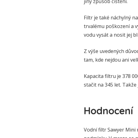
jiný způsob čištění.
Filtr je také náchylný n
trvalému poškození a vý
vodu vysát a nosit jej 
Z výše uvedených důvo
tam, kde nejdou ani vel
Kapacita filtru je 378 
stačit na 345 let. Takže
Hodnocení
Vodní filtr Sawyer Mini