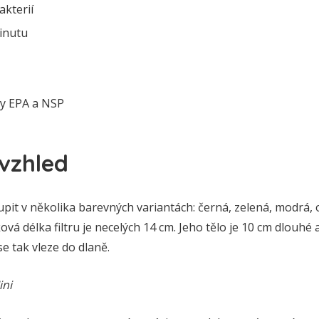
akterií
minutu
dy EPA a NSP
vzhled
oupit v několika barevných variantách: černá, zelená, modrá,
vá délka filtru je necelých 14 cm. Jeho tělo je 10 cm dlouhé 
se tak vleze do dlaně.
ini