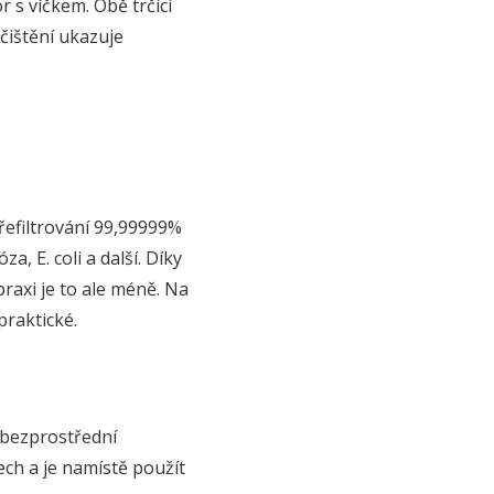
r s víčkem. Obě trčící
 čištění ukazuje
řefiltrování 99,99999%
a, E. coli a další. Díky
praxi je to ale méně. Na
praktické.
í bezprostřední
ech a je namístě použít