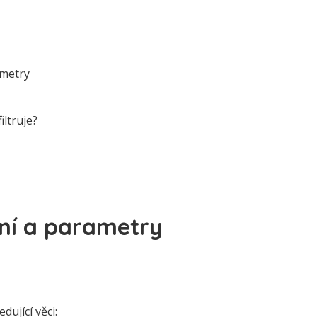
ametry
iltruje?
ní a parametry
dující věci: