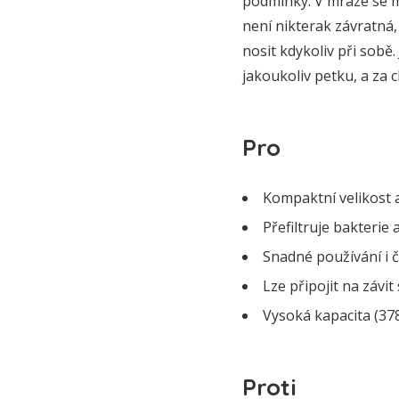
podmínky. V mraze se mů
není nikterak závratná, 
nosit kdykoliv při sobě.
jakoukoliv petku, a za c
Pro
Kompaktní velikost
Přefiltruje bakterie
Snadné používání i č
Lze připojit na závi
Vysoká kapacita (378
Proti