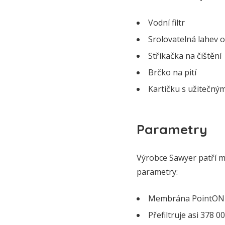
Vodní filtr
Srolovatelná lahev o
Stříkačka na čištění
Brčko na pití
Kartičku s užitečným
Parametry
Výrobce Sawyer patří mez
parametry:
Membrána PointONET
Přefiltruje asi 378 0