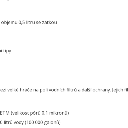
 objemu 0,5 litru se zátkou
i tipy
i velké hráče na poli vodních filtrů a další ochrany. Jejich fi
M (velikost pórů 0,1 mikronů)
00 litrů vody (100 000 galonů)