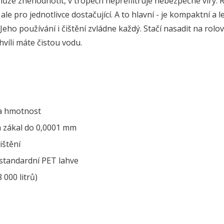
že znehodnotit, v tropech nepřefiltruje nebezpečné viry. R
ale pro jednotlivce dostačující. A to hlavní - je kompaktní a 
 Jeho používání i čištění zvládne každý. Stačí nasadit na rolo
hvíli máte čistou vodu.
 a hmotnost
 a zákal do 0,0001 mm
ištění
t standardní PET lahve
 000 litrů)