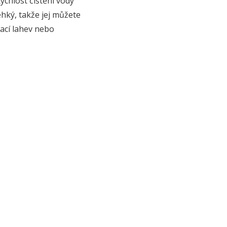
ychlost čištění vody
lehký, takže jej můžete
vací lahev nebo