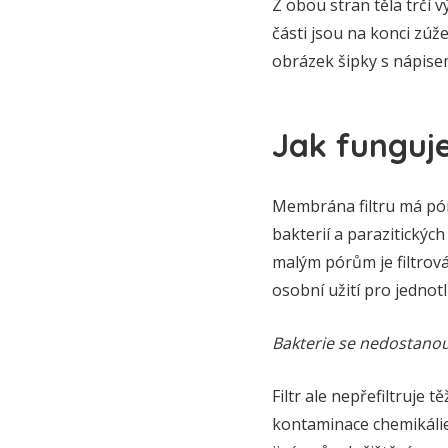
Z obou stran těla trčí v
části jsou na konci zúže
obrázek šipky s nápise
Jak funguje
Membrána filtru má póry
bakterií a parazitických
malým pórům je filtrová
osobní užití pro jednotl
Bakterie se nedostanou
Filtr ale nepřefiltruje 
kontaminace chemikáliem