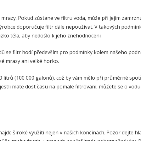
a mrazy. Pokud zůstane ve filtru voda, může při jejím zamrznut
robce doporučuje filtr dále nepoužívat. V takových podmínkác
blízko těla, aby nedošlo k jeho znehodnocení.
dů se filtr hodí především pro podmínky kolem našeho pod
ké mrazy ani velké horko.
000 litrů (100 000 galonů), což by vám mělo při průměrné spot
 jestli máte dost času na pomalé filtrování, můžete se o vodu
 najde široké využití nejen v našich končinách. Pozor dejte h