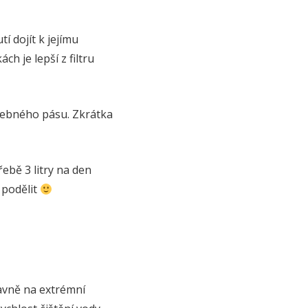
í dojít k jejímu
h je lepší z filtru
nebného pásu. Zkrátka
řebě 3 litry na den
 podělit
lavně na extrémní