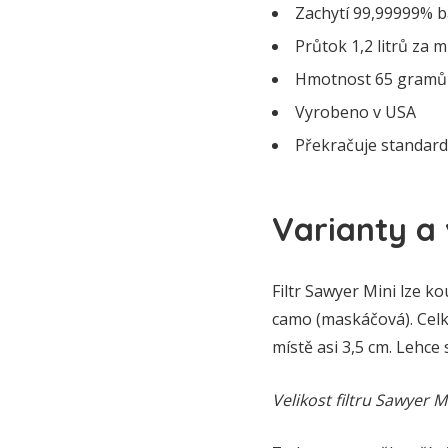
Zachytí 99,99999% b
Průtok 1,2 litrů za 
Hmotnost 65 gramů
Vyrobeno v USA
Překračuje standar
Varianty a 
Filtr Sawyer Mini lze k
camo (maskáčová). Celko
místě asi 3,5 cm. Lehce 
Velikost filtru Sawyer M