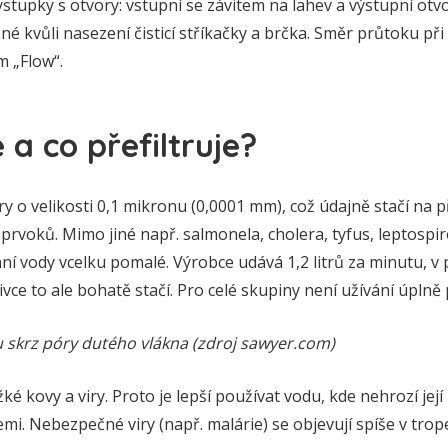
ýstupky s otvory: vstupní se závitem na lahev a výstupní otvo
né kvůli nasezení čisticí stříkačky a brčka. Směr průtoku při
m „Flow“.
 a co přefiltruje?
 o velikosti 0,1 mikronu (0,0001 mm), což údajně stačí na p
 prvoků. Mimo jiné např. salmonela, cholera, tyfus, leptospiróz
ní vody vcelku pomalé. Výrobce udává 1,2 litrů za minutu, v 
ivce to ale bohatě stačí. Pro celé skupiny není užívání úplně 
 skrz póry dutého vlákna (zdroj sawyer.com)
těžké kovy a viry. Proto je lepší používat vodu, kde nehrozí jej
i. Nebezpečné viry (např. malárie) se objevují spíše v trop