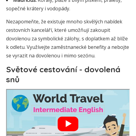
Mauricius:
Korály, pláže s bílým pískem, pralesy,
sopečné krátery i vodopády.
Nezapomeňte, že existuje mnoho skvělých nabídek
cestovních kanceláří, které umožňují zakoupit
dovolenou za symbolické zálohy, s doplatkem až blíže
k odletu. Využívejte zaměstnanecké benefity a nebojte
se vyrazit na dovolenou i mimo sezónu.
Světové cestování - dovolená
snů