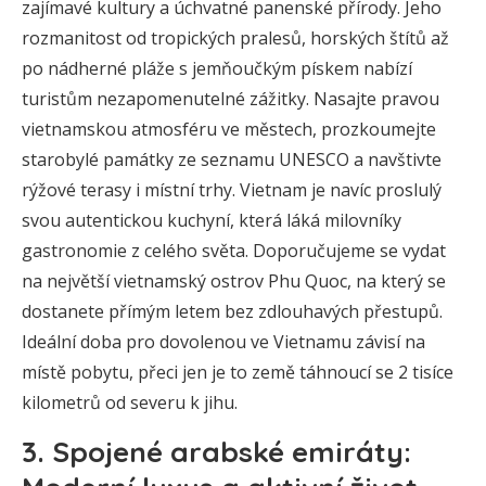
zajímavé kultury a úchvatné panenské přírody. Jeho
rozmanitost od tropických pralesů, horských štítů až
po nádherné pláže s jemňoučkým pískem nabízí
turistům nezapomenutelné zážitky. Nasajte pravou
vietnamskou atmosféru ve městech, prozkoumejte
starobylé památky ze seznamu UNESCO a navštivte
rýžové terasy i místní trhy. Vietnam je navíc proslulý
svou autentickou kuchyní, která láká milovníky
gastronomie z celého světa. Doporučujeme se vydat
na největší vietnamský ostrov Phu Quoc, na který se
dostanete přímým letem bez zdlouhavých přestupů.
Ideální doba pro dovolenou ve Vietnamu závisí na
místě pobytu, přeci jen je to země táhnoucí se 2 tisíce
kilometrů od severu k jihu.
3. Spojené arabské emiráty: