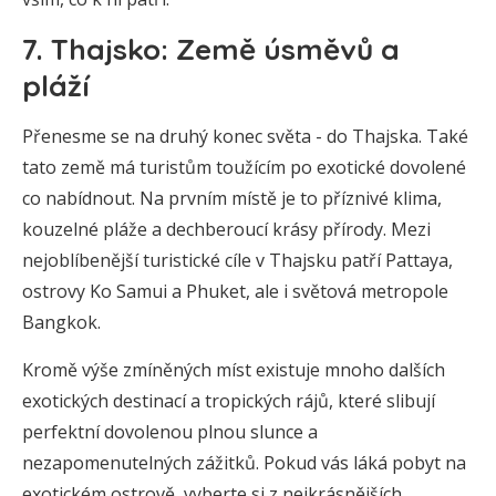
7. Thajsko: Země úsměvů a
pláží
Přenesme se na druhý konec světa - do Thajska. Také
tato země má turistům toužícím po exotické dovolené
co nabídnout. Na prvním místě je to příznivé klima,
kouzelné pláže a dechberoucí krásy přírody. Mezi
nejoblíbenější turistické cíle v Thajsku patří Pattaya,
ostrovy Ko Samui a Phuket, ale i světová metropole
Bangkok.
Kromě výše zmíněných míst existuje mnoho dalších
exotických destinací a tropických rájů, které slibují
perfektní dovolenou plnou slunce a
nezapomenutelných zážitků. Pokud vás láká pobyt na
exotickém ostrově, vyberte si z nejkrásnějších