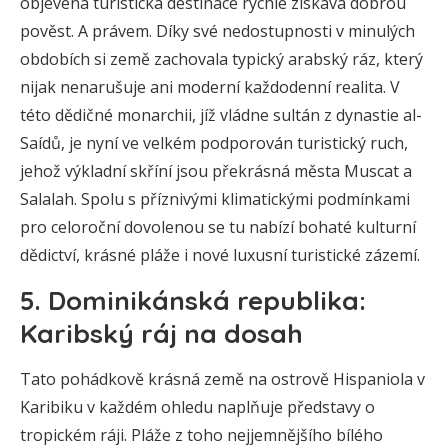
objevená turistická destinace rychle získává dobrou
pověst. A právem. Díky své nedostupnosti v minulých
obdobích si země zachovala typický arabský ráz, který
nijak nenarušuje ani moderní každodenní realita. V
této dědičné monarchii, jíž vládne sultán z dynastie al-
Saídů, je nyní ve velkém podporován turistický ruch,
jehož výkladní skříní jsou překrásná města Muscat a
Salalah. Spolu s příznivými klimatickými podmínkami
pro celoroční dovolenou se tu nabízí bohaté kulturní
dědictví, krásné pláže i nové luxusní turistické zázemí.
5. Dominikánská republika:
Karibský ráj na dosah
Tato pohádkově krásná země na ostrově Hispaniola v
Karibiku v každém ohledu naplňuje představy o
tropickém ráji. Pláže z toho nejjemnějšího bílého