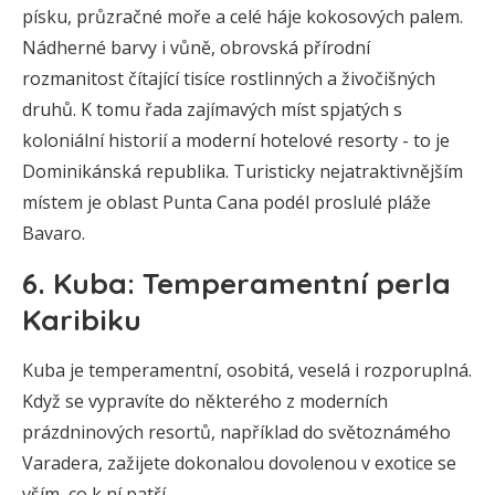
písku, průzračné moře a celé háje kokosových palem.
Nádherné barvy i vůně, obrovská přírodní
rozmanitost čítající tisíce rostlinných a živočišných
druhů. K tomu řada zajímavých míst spjatých s
koloniální historií a moderní hotelové resorty - to je
Dominikánská republika. Turisticky nejatraktivnějším
místem je oblast Punta Cana podél proslulé pláže
Bavaro.
6. Kuba: Temperamentní perla
Karibiku
Kuba je temperamentní, osobitá, veselá i rozporuplná.
Když se vypravíte do některého z moderních
prázdninových resortů, například do světoznámého
Varadera, zažijete dokonalou dovolenou v exotice se
vším, co k ní patří.