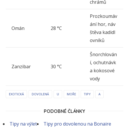
chrámů
Prozkoumáv
ání hor, náv
Omán
28 °C
štěva kadidl
ovníků
Šnorchlován
í, ochutnávk
Zanzibar
30 °C
a kokosové
vody
EXOTICKÁ
DOVOLENÁ
U
MOŘE
TIPY
A
PODOBNÉ ČLÁNKY
Tipy na výlet
Tipy pro dovolenou na Bonaire