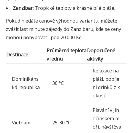
Zanzibar:
Tropické teploty a krásné bílé pláže.
Pokud hledáte cenově výhodnou variantu, můžete
zvážit last minute zájezdy do Zanzibaru, kde se ceny
mohou pohybovat i pod 20.000 Kč.
Průměrná teplota
Doporučené
Destinace
v lednu
aktivity
Relaxace na
Dominikáns
pláži, popíje
30 °C
ká republika
ní drinků z k
okosů
Plavání v Jih
očínském m
Vietnam
25-30 °C
oři, návštěva