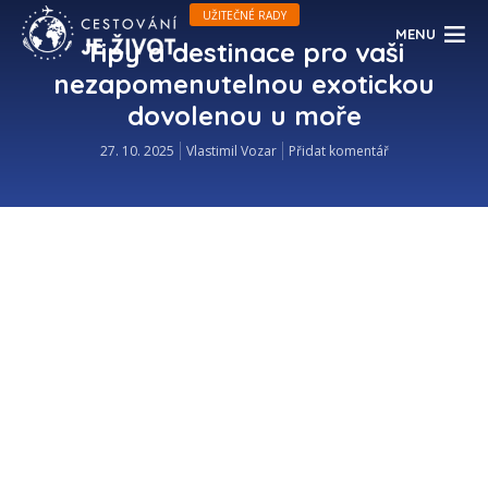
UŽITEČNÉ RADY
MENU
Tipy a destinace pro vaši
nezapomenutelnou exotickou
dovolenou u moře
27. 10. 2025
Vlastimil Vozar
Přidat komentář