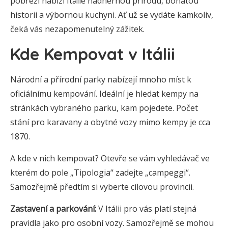
pobřeží nabízí Itálie nádhernou přírodu, bohatou
historii a výbornou kuchyni. Ať už se vydáte kamkoliv,
čeká vás nezapomenutelný zážitek.
Kde Kempovat v Itálii
Národní a přírodní parky nabízejí mnoho míst k
oficiálnímu kempování. Ideální je hledat kempy na
stránkách vybraného parku, kam pojedete. Počet
stání pro karavany a obytné vozy mimo kempy je cca
1870.
A kde v nich kempovat? Otevře se vám vyhledávač ve
kterém do pole „Tipologia“ zadejte „campeggi“.
Samozřejmě předtím si vyberte cílovou provincii.
Zastavení a parkování:
V Itálii pro vás platí stejná
pravidla jako pro osobní vozy. Samozřejmě se mohou