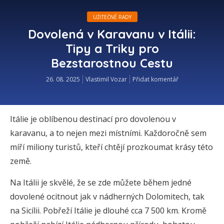
UŽITEČNÉ RADY
Dovolená v Karavanu v Itálii:
Tipy a Triky pro
Bezstarostnou Cestu
26. 08. 2025
Vlastimil Vozar
Přidat komentář
Itálie je oblíbenou destinací pro dovolenou v
karavanu, a to nejen mezi místními. Každoročně sem
míří miliony turistů, kteří chtějí prozkoumat krásy této
země.
Na Itálii je skvělé, že se zde můžete během jedné
dovolené ocitnout jak v nádherných Dolomitech, tak
na Sicílii. Pobřeží Itálie je dlouhé cca 7 500 km. Kromě