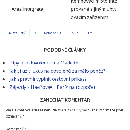
Kempovací místo inte
Area integrata
grované s jiným ubyt
ovacím zařízením
DOVOLENÁ
V
KARAVANU
ITÁLIE
TIPY
PODOBNÉ ČLÁNKY
Tipy pro dovolenou na Madeiře
Jak si užít luxus na dovolené za málo peněz?
Jak správně vyplnit cestovní příkaz?
Zájezdy z Havířova
Paříž na rozpočet
ZANECHAT KOMENTÁŘ
Vaše e-mailová adresa nebude zveřejněna.
Vyžadované informace jsou
označeny
*
Komentář
*