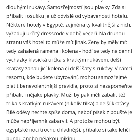
dlouhými rukávy. Samozřejmostí jsou plavky. Zda si
přibalit i osušku je už odvislé od vybavenosti hotelu.
Některé hotely v Egyptě, zejména ty kvalitnější z nich,
vyžadují určitý dresscode v době večeří. Na druhou
stranu váš hotel to může mít jinak. Ženy by měly mít
tedy zahalená ramena i kolena - hodí se tedy na denní
vycházky klasická trička s krátkým rukávem, delší
kraťasy zahalující kolena či delší šaty s rukávy. V rámci
resortu, kde budete ubytování, mohou samozřejmě
platit benevolentnější pravidla, proto si nezapomeňte
přibalit i nějaké plavky. Muži by pak měli zabalit též
trika s krátkým rukávem (nikoliv tílka) a delší kraťasy.
Bílé oděvy nechte spíše doma, neboť písek z pouště je
může nepříjemně zabarvit. A protože mohou být
egyptské noci trochu chladnější, přibalte si také lehčí
bundu anebo nějakou mikinu.