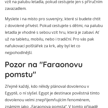
vzít na palubu letadla, pokud cestujete jen s příručním
zavazadlem.
Myslete i na místo pro suvenýry, které si budete chtít
z dovolené přivést. Pokud cestujete s dětmi, na palubu
letadla je vhodné s sebou vzít hru, která je zabaví. Ať
už na tabletu, mobilu, nebo i tradiční. Pro vás pak
nafukovací polštářek za krk, aby byl let co
nejpohodlnější.
Pozor na "Faraonovu
pomstu"
Zřejmě každý, kdo někdy plánoval dovolenou v
Egyptě, o ní slyšel. Egypt je destinace pověstná tímto
dovolenou velmi znepříjemňujícím fenoménem,
známým jako „Faraonova pomsta“. V tomto případě