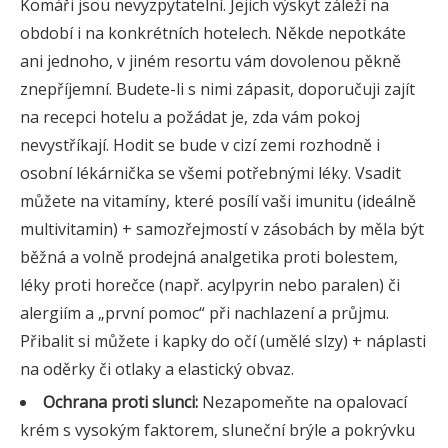
Komáři jsou nevyzpytatelní. Jejich výskyt záleží na
období i na konkrétních hotelech. Někde nepotkáte
ani jednoho, v jiném resortu vám dovolenou pěkně
znepříjemní. Budete-li s nimi zápasit, doporučuji zajít
na recepci hotelu a požádat je, zda vám pokoj
nevystříkají. Hodit se bude v cizí zemi rozhodně i
osobní lékárnička se všemi potřebnými léky. Vsadit
můžete na vitamíny, které posílí vaši imunitu (ideálně
multivitamin) + samozřejmostí v zásobách by měla být
běžná a volně prodejná analgetika proti bolestem,
léky proti horečce (např. acylpyrin nebo paralen) či
alergiím a „první pomoc“ při nachlazení a průjmu.
Přibalit si můžete i kapky do očí (umělé slzy) + náplasti
na oděrky či otlaky a elastický obvaz.
Ochrana proti slunci:
Nezapomeňte na opalovací
krém s vysokým faktorem, sluneční brýle a pokrývku