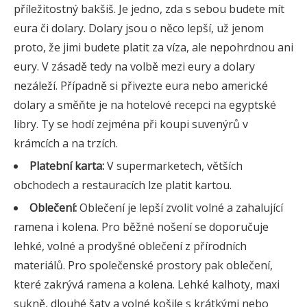
příležitostný bakšiš. Je jedno, zda s sebou budete mít
eura či dolary. Dolary jsou o něco lepší, už jenom
proto, že jimi budete platit za víza, ale nepohrdnou ani
eury. V zásadě tedy na volbě mezi eury a dolary
nezáleží. Případně si přivezte eura nebo americké
dolary a směňte je na hotelové recepci na egyptské
libry. Ty se hodí zejména při koupi suvenýrů v
krámcích a na trzích.
Platební karta:
V supermarketech, větších
obchodech a restauracích lze platit kartou.
Oblečení:
Oblečení je lepší zvolit volné a zahalující
ramena i kolena. Pro běžné nošení se doporučuje
lehké, volné a prodyšné oblečení z přírodních
materiálů. Pro společenské prostory pak oblečení,
které zakrývá ramena a kolena. Lehké kalhoty, maxi
sukně, dlouhé šaty a volné košile s krátkými nebo