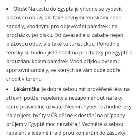
Obuv:
Na cestu do Egypta je vhodné se vybavit
plážovou obuví, ale také pevnými teniskami nebo
sandály, vhodnými pro objevování památek i na
procházky po písku. Do zavazadla si zabalte nejen
plážovou obuv, ale také tu turistickou. Pohodlné
tenisky se budou jistě hodit na procházky po Egyptě a
brouzdání kolem památek. Vhod přijdou ovšem i
sportovní sandály, ve kterých se vám bude dobře
chodit v terénu.
Lékárnička:
Je dobré sebou mít prověřené léky na
střevní potíže, repelenty a nezapomenout na léky,
které pravidelně užíváte. Nesmí chybět rozhodně léky
na průjem, byť ty v ČR běžně k dostání na případný
průjem v Egyptě moc nezabírají. Vezměte si sebou i
repelent a ideálně i raid proti komárům do zásuvky.