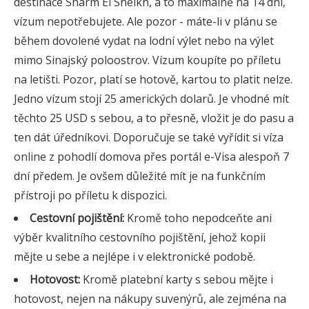
destinace Sharm El Sheikh, a to maximálně na 14 dní,
vízum nepotřebujete. Ale pozor - máte-li v plánu se
během dovolené vydat na lodní výlet nebo na výlet
mimo Sinajský poloostrov. Vízum koupíte po příletu
na letišti. Pozor, platí se hotově, kartou to platit nelze.
Jedno vízum stojí 25 amerických dolarů. Je vhodné mít
těchto 25 USD s sebou, a to přesně, vložit je do pasu a
ten dát úředníkovi. Doporučuje se také vyřídit si víza
online z pohodlí domova přes portál e-Visa alespoň 7
dní předem. Je ovšem důležité mít je na funkčním
přístroji po příletu k dispozici.
Cestovní pojištění:
Kromě toho nepodceňte ani
výběr kvalitního cestovního pojištění, jehož kopii
mějte u sebe a nejlépe i v elektronické podobě.
Hotovost:
Kromě platební karty s sebou mějte i
hotovost, nejen na nákupy suvenýrů, ale zejména na