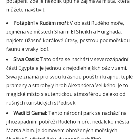
potápění. Zde je několik tipů na zajímavá místa, která
můžete navštívit:
Potápění v Rudém moři:
V oblasti Rudého moře,
zejména ve městech Sharm El Sheikh a Hurghada,
najdete úžasné korálové útesy, pestrou podmořskou
faunu a vraky lodí.
Siwa Oasis:
Tato oáza se nachází v severozápadní
části Egypta a je jednou z nejodlehlejších oáz v zemi.
Siwa je známá pro svou krásnou pouštní krajinu, teplé
prameny a starobylý hrob Alexandera Velikého. Je to
magické místo s autentickou atmosférou daleko od
rušných turistických středisek.
Wadi El Gamal:
Tento národní park se nachází na
jihozápadním pobřeží Rudého moře, nedaleko města
Marsa Alam. Je domovem ohrožených mořských