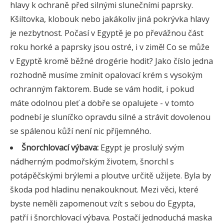
hlavy k ochraně před silnými slunečními paprsky.
Kšiltovka, klobouk nebo jakákoliv jiná pokrývka hlavy
je nezbytnost. Počasí v Egyptě je po převážnou část
roku horké a paprsky jsou ostré, i v zimě! Co se může
v Egyptě kromě běžné drogérie hodit? Jako číslo jedna
rozhodně musíme zmínit opalovací krém s vysokým
ochranným faktorem. Bude se vám hodit, i pokud
máte odolnou pleť a dobře se opalujete - v tomto
podnebí je sluníčko opravdu silné a strávit dovolenou
se spálenou kůží není nic příjemného.
Šnorchlovací výbava:
Egypt je proslulý svým
nádherným podmořským životem, šnorchl s
potápěčskými brýlemi a ploutve určitě užijete. Byla by
škoda pod hladinu nenakouknout. Mezi věci, které
byste neměli zapomenout vzít s sebou do Egypta,
patří i šnorchlovací výbava. Postačí jednoduchá maska