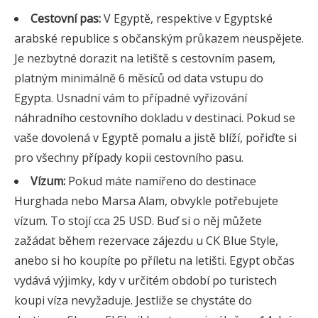
Cestovní pas:
V Egyptě, respektive v Egyptské
arabské republice s občanským průkazem neuspějete.
Je nezbytné dorazit na letiště s cestovním pasem,
platným minimálně 6 měsíců od data vstupu do
Egypta. Usnadní vám to případné vyřizování
náhradního cestovního dokladu v destinaci. Pokud se
vaše dovolená v Egyptě pomalu a jistě blíží, pořiďte si
pro všechny případy kopii cestovního pasu.
Vízum:
Pokud máte namířeno do destinace
Hurghada nebo Marsa Alam, obvykle potřebujete
vízum. To stojí cca 25 USD. Buď si o něj můžete
zažádat během rezervace zájezdu u CK Blue Style,
anebo si ho koupíte po příletu na letišti. Egypt občas
vydává výjimky, kdy v určitém období po turistech
koupi víza nevyžaduje. Jestliže se chystáte do