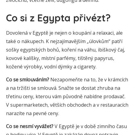
živočichů, včetně želv, dugongů a delfínů.
Co si z Egypta přivézt?
Dovolená v Egyptě je nejen o koupání a relaxaci, ale
také o nákupech. K nejzajímavějším „úlovkům“ patří
sošky egyptských bohů, koření na váhu, ibiškový čaj,
kovové kalíšky, místní parfémy, tištěný papyrus,
kožené výrobky, vodní dýmky a cigarety.
Co se smlouváním?
Nezapomeňte na to, že v krámcích
a na tržišti se smlouvá. Snažte se dostat zhruba na
třetinu ceny, kterou vám původně nabídne prodavač.
V supermarketech, větších obchodech a v restauracích
narazíte na pevné ceny.
Co se nesmí vyvážet?
V Egyptě je v době zimního času
o hodinu více. V Egyptě je zakázán dovoz potravin,