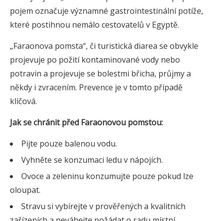
pojem označuje významné gastrointestinální potíže,
které postihnou nemálo cestovatelů v Egyptě.
„Faraonova pomsta“, či turistická diarea se obvykle
projevuje po požití kontaminované vody nebo
potravin a projevuje se bolestmi břicha, průjmy a
někdy i zvracením. Prevence je v tomto případě
klíčová.
Jak se chránit před Faraonovou pomstou:
Pijte pouze balenou vodu.
Vyhněte se konzumaci ledu v nápojích.
Ovoce a zeleninu konzumujte pouze pokud lze
oloupat.
Stravu si vybírejte v prověřených a kvalitních
zařízeních a neváhejte požádat o radu místní