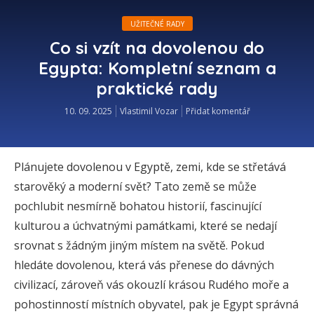
UŽITEČNÉ RADY
Co si vzít na dovolenou do
Egypta: Kompletní seznam a
praktické rady
10. 09. 2025
Vlastimil Vozar
Přidat komentář
Plánujete dovolenou v Egyptě, zemi, kde se střetává
starověký a moderní svět? Tato země se může
pochlubit nesmírně bohatou historií, fascinující
kulturou a úchvatnými památkami, které se nedají
srovnat s žádným jiným místem na světě. Pokud
hledáte dovolenou, která vás přenese do dávných
civilizací, zároveň vás okouzlí krásou Rudého moře a
pohostinností místních obyvatel, pak je Egypt správná