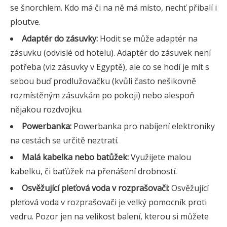
se šnorchlem. Kdo má či na ně má místo, nechť přibalí i
ploutve.
Adaptér do zásuvky:
Hodit se může adaptér na
zásuvku (odvislé od hotelu). Adaptér do zásuvek není
potřeba (viz zásuvky v Egyptě), ale co se hodí je mít s
sebou buď prodlužovačku (kvůli často nešikovně
rozmístěným zásuvkám po pokoji) nebo alespoň
nějakou rozdvojku.
Powerbanka:
Powerbanka pro nabíjení elektroniky
na cestách se určitě neztratí.
Malá kabelka nebo batůžek:
Využijete malou
kabelku, či baťůžek na přenášení drobností.
Osvěžující pleťová voda v rozprašovači:
Osvěžující
pleťová voda v rozprašovači je velký pomocník proti
vedru. Pozor jen na velikost balení, kterou si můžete