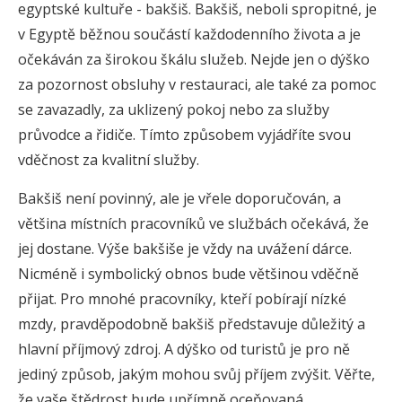
egyptské kultuře - bakšiš. Bakšiš, neboli spropitné, je
v Egyptě běžnou součástí každodenního života a je
očekáván za širokou škálu služeb. Nejde jen o dýško
za pozornost obsluhy v restauraci, ale také za pomoc
se zavazadly, za uklizený pokoj nebo za služby
průvodce a řidiče. Tímto způsobem vyjádříte svou
vděčnost za kvalitní služby.
Bakšiš není povinný, ale je vřele doporučován, a
většina místních pracovníků ve službách očekává, že
jej dostane. Výše bakšiše je vždy na uvážení dárce.
Nicméně i symbolický obnos bude většinou vděčně
přijat. Pro mnohé pracovníky, kteří pobírají nízké
mzdy, pravděpodobně bakšiš představuje důležitý a
hlavní příjmový zdroj. A dýško od turistů je pro ně
jediný způsob, jakým mohou svůj příjem zvýšit. Věřte,
že vaše štědrost bude upřímně oceňovaná.