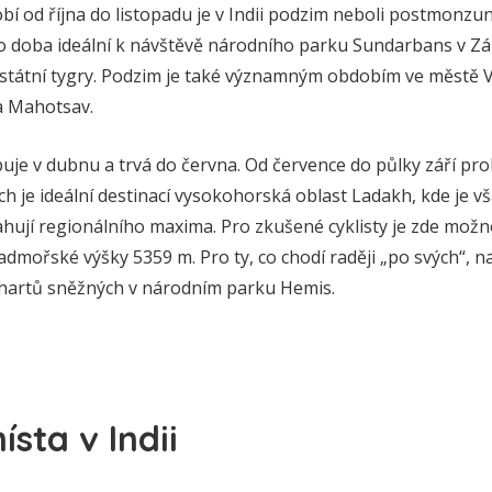
í od října do listopadu je v Indii podzim neboli postmonzu
ato doba ideální k návštěvě národního parku Sundarbans v 
estátní tygry. Podzim je také významným obdobím ve městě V
a Mahotsav.
uje v dubnu a trvá do června. Od července do půlky září p
ích je ideální destinací vysokohorská oblast Ladakh, kde je v
ahují regionálního maxima. Pro zkušené cyklisty je zde možn
mořské výšky 5359 m. Pro ty, co chodí raději „po svých“, na
hartů sněžných v národním parku Hemis.
sta v Indii