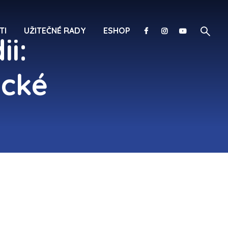
TI
UŽITEČNÉ RADY
ESHOP
ii:
ické