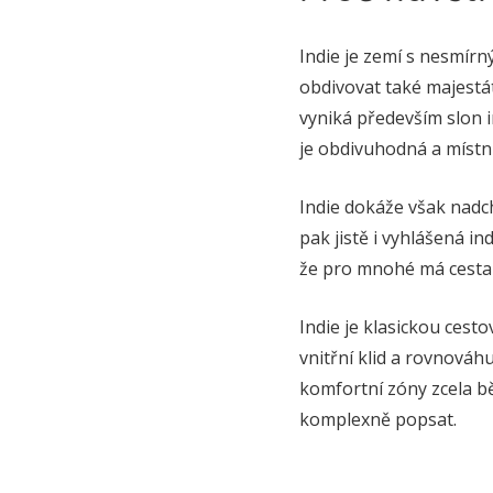
Indie je zemí s nesmír
obdivovat také majestát
vyniká především slon i
je obdivuhodná a místn
Indie dokáže však nadc
pak jistě i vyhlášená in
že pro mnohé má cesta 
Indie je klasickou ces
vnitřní klid a rovnováhu
komfortní zóny zcela bě
komplexně popsat.