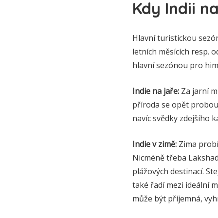
Kdy Indii na
Hlavní turistickou sezó
letních měsících resp. 
hlavní sezónou pro him
Indie na jaře:
Za jarní m
příroda se opět probouz
navíc svědky zdejšího k
Indie v zimě:
Zima probíh
Nicméně třeba Lakshadw
plážových destinací. St
také řadí mezi ideální
může být příjemná, vyh