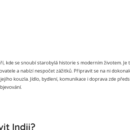
ří, kde se snoubí starobylá historie s moderním životem. Je t
vatele a nabízí nespočet zážitků. Připravit se na ni dokona
 jejího kouzla. Jídlo, bydlení, komunikace i doprava zde předs
objevování.
it Indii?