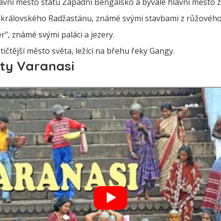
avní město státu Západní Bengálsko a bývalé hlavní město 
 královského Radžastánu, známé svými stavbami z růžovéh
r", známé svými paláci a jezery.
ičtější město světa, ležící na břehu řeky Gangy.
City Varanasi