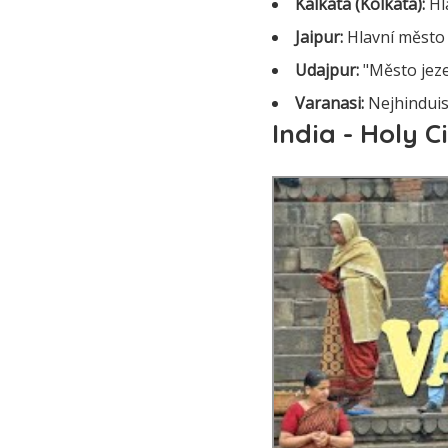
Kalkata (Kolkata):
Hl
Jaipur:
Hlavní město
Udajpur:
"Město jeze
Varanasi:
Nejhinduist
India - Holy 