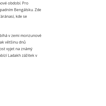
nové období. Pro
Západním Bengálsku. Zde
áránasí, kde se
robíhá v zemi monzunové
šak většinu dnů
ost vyjet na známý
bízí Ladakh zážitek v