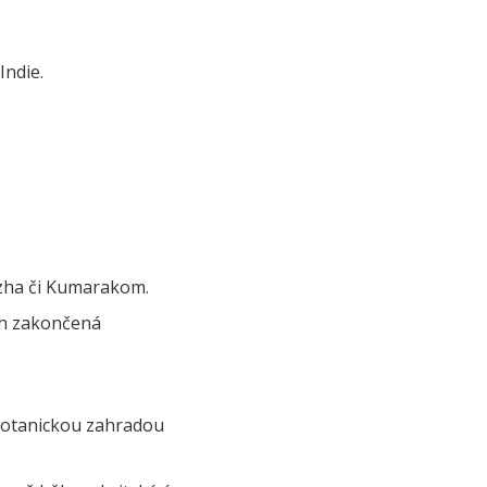
Indie.
uzha či Kumarakom.
ch zakončená
 botanickou zahradou