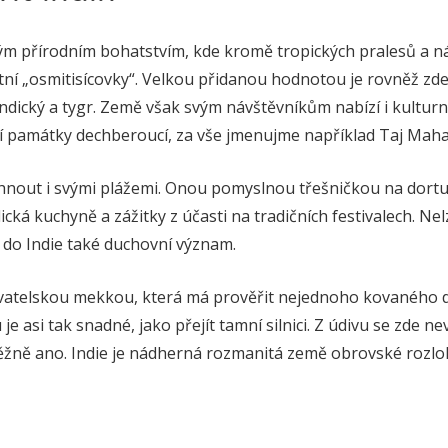
ným přírodním bohatstvím, kde kromě tropických pralesů a n
ní „osmitisícovky“. Velkou přidanou hodnotou je rovněž zdej
ndický a tygr. Země však svým návštěvníkům nabízí i kulturní 
í památky dechberoucí, za vše jmenujme například Taj Maha
hnout i svými plážemi. Onou pomyslnou třešničkou na dortu p
dická kuchyně a zážitky z účasti na tradičních festivalech. N
do Indie také duchovní význam.
tovatelskou mekkou, která má prověřit nejednoho kovaného 
 je asi tak snadné, jako přejít tamní silnici. Z údivu se zde ne
žně ano. Indie je nádherná rozmanitá země obrovské rozlohy