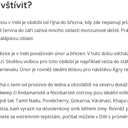
vštívit?
nou v Indii je období od října do března, kdy zde nepanují je
od června do září zažívá mnoho oblastí monzunové deště. Prá
álájskou oblast.
ěsíce je v Indii považován únor a březen. V tuto dobu odchází
í. Skvělou volbou pro toto období je například cesta do st
arnevalu. Únor je rovněž ideální dobou pro návštěvu Ágry re
á v zemi od prosince do ledna a obzvláště na severu dokáže
eep či Andamanské a Nicobarské ostrovy jsou ideální volb
ejně tak Tamil Nadu, Pondicherry, Gokarna, Váránasí, Khajur
 místa, kam vyrazit na dovolenkový únik během zimy. Rovněž
nete se extrémním teplotám, počítat můžete v Dillí s průmě