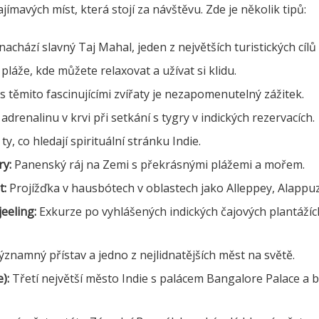
jímavých míst, která stojí za návštěvu. Zde je několik tipů:
achází slavný Taj Mahal, jeden z největších turistických cílů 
pláže, kde můžete relaxovat a užívat si klidu.
s těmito fascinujícími zvířaty je nezapomenutelný zážitek.
adrenalinu v krvi při setkání s tygry v indických rezervacích.
ty, co hledají spirituální stránku Indie.
y:
Panenský ráj na Zemi s překrásnými plážemi a mořem.
:
Projížďka v hausbótech v oblastech jako Alleppey, Alapp
eeling:
Exkurze po vyhlášených indických čajových plantáží
znamný přístav a jedno z nejlidnatějších měst na světě.
):
Třetí největší město Indie s palácem Bangalore Palace a