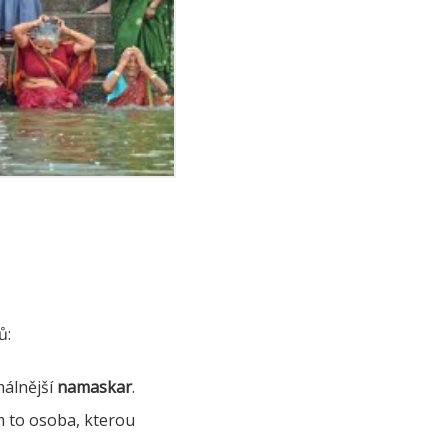
ů:
álnější
namaskar
.
m to osoba, kterou