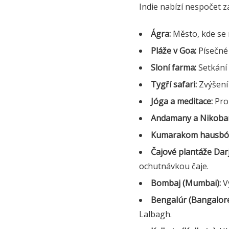
Indie nabízí nespočet za
Ágra:
Město, kde se n
Pláže v Goa:
Písečné 
Sloní farma:
Setkání 
Tygří safari:
Zvýšení 
Jóga a meditace:
Pro 
Andamany a Nikobar
Kumarakom hausbót
Čajové plantáže Darj
ochutnávkou čaje.
Bombaj (Mumbai):
Vý
Bengalúr (Bangalore
Lalbagh.