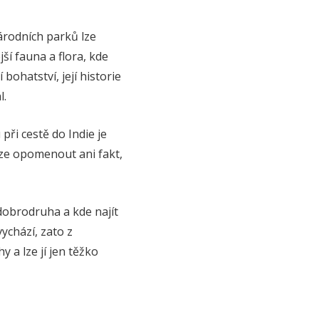
árodních parků lze
ší fauna a flora, kde
bohatství, její historie
l.
ři cestě do Indie je
elze opomenout ani fakt,
dobrodruha a kde najít
vychází, zato z
 a lze jí jen těžko