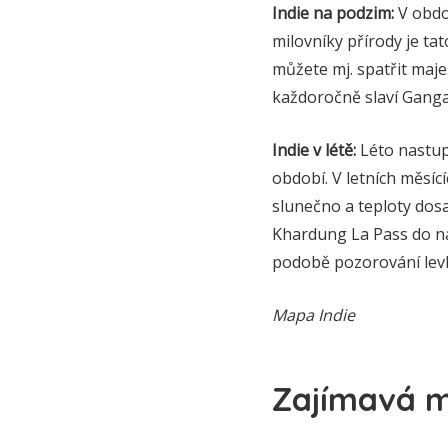
Indie na podzim:
V obdob
milovníky přírody je t
můžete mj. spatřit maj
každoročně slaví Gang
Indie v létě:
Léto nastup
období. V letních měsíc
slunečno a teploty dos
Khardung La Pass do nad
podobě pozorování lev
Mapa Indie
Zajímavá mí