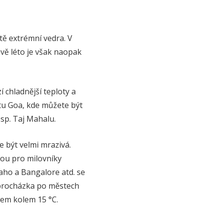
ště extrémní vedra. V
vě léto je však naopak
 chladnější teploty a
átu Goa, kde můžete být
sp. Taj Mahalu.
 být velmi mrazivá.
ou pro milovníky
aho a Bangalore atd. se
 procházka po městech
rem kolem 15 °C.