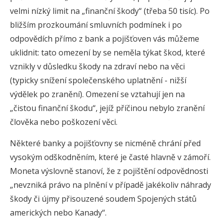
velmi nízký limit na „finanční škody“ (třeba 50 tisíc). Po
bližším prozkoumání smluvních podmínek i po
odpovědích přímo z bank a pojišťoven vás můžeme
uklidnit: tato omezení by se neměla týkat škod, které
vznikly v důsledku škody na zdraví nebo na věci
(typicky snížení společenského uplatnění - nižší
výdělek po zranění). Omezení se vztahují jen na
„čistou finanční škodu“, jejíž příčinou nebylo zranění
člověka nebo poškození věci.
Některé banky a pojišťovny se nicméně chrání před
vysokým odškodněním, které je časté hlavně v zámoří.
Moneta výslovně stanoví, že z pojištění odpovědnosti
„nevzniká právo na plnění v případě jakékoliv náhrady
škody či újmy přisouzené soudem Spojených států
amerických nebo Kanady“.