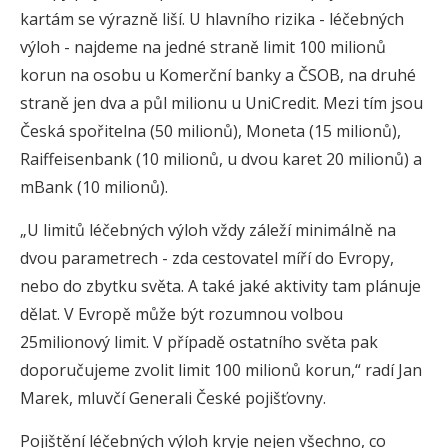
kartám se výrazně liší. U hlavního rizika - léčebných
výloh - najdeme na jedné straně limit 100 milionů
korun na osobu u Komerční banky a ČSOB, na druhé
straně jen dva a půl milionu u UniCredit. Mezi tím jsou
Česká spořitelna (50 milionů), Moneta (15 milionů),
Raiffeisenbank (10 milionů, u dvou karet 20 milionů) a
mBank (10 milionů).
„U limitů léčebných výloh vždy záleží minimálně na
dvou parametrech - zda cestovatel míří do Evropy,
nebo do zbytku světa. A také jaké aktivity tam plánuje
dělat. V Evropě může být rozumnou volbou
25milionový limit. V případě ostatního světa pak
doporučujeme zvolit limit 100 milionů korun,“ radí Jan
Marek, mluvčí Generali České pojišťovny.
Pojištění léčebných výloh kryje nejen všechno, co