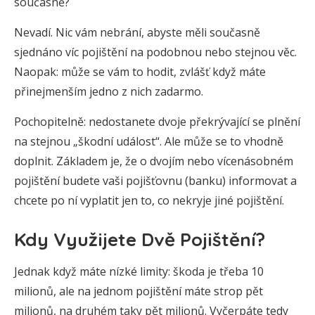
současně?
Nevadí. Nic vám nebrání, abyste měli současně
sjednáno víc pojištění na podobnou nebo stejnou věc.
Naopak: může se vám to hodit, zvlášť když máte
přinejmenším jedno z nich zadarmo.
Pochopitelně: nedostanete dvoje překrývající se plnění
na stejnou „škodní událost“. Ale může se to vhodně
doplnit. Základem je, že o dvojím nebo vícenásobném
pojištění budete vaši pojišťovnu (banku) informovat a
chcete po ní vyplatit jen to, co nekryje jiné pojištění.
Kdy Využijete Dvě Pojištění?
Jednak když máte nízké limity: škoda je třeba 10
milionů, ale na jednom pojištění máte strop pět
milionů, na druhém taky pět milionů. Vyčerpáte tedy