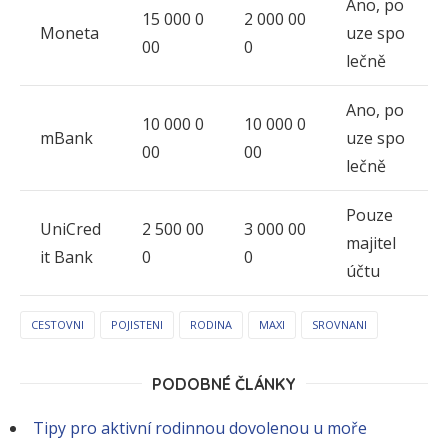
Ano, po
15 000 0
2 000 00
Moneta
uze spo
00
0
lečně
Ano, po
10 000 0
10 000 0
mBank
uze spo
00
00
lečně
Pouze
UniCred
2 500 00
3 000 00
majitel
it Bank
0
0
účtu
CESTOVNI
POJISTENI
RODINA
MAXI
SROVNANI
PODOBNÉ ČLÁNKY
Tipy pro aktivní rodinnou dovolenou u moře