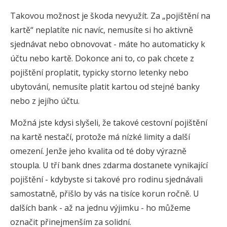
Takovou možnost je škoda nevyužít. Za „pojištění na
kartě“ neplatíte nic navíc, nemusíte si ho aktivně
sjednávat nebo obnovovat - máte ho automaticky k
účtu nebo kartě. Dokonce ani to, co pak chcete z
pojištění proplatit, typicky storno letenky nebo
ubytování, nemusíte platit kartou od stejné banky
nebo z jejího účtu.
Možná jste kdysi slyšeli, že takové cestovní pojištění
na kartě nestačí, protože má nízké limity a další
omezení. Jenže jeho kvalita od té doby výrazně
stoupla. U tří bank dnes zdarma dostanete vynikající
pojištění - kdybyste si takové pro rodinu sjednávali
samostatně, přišlo by vás na tisíce korun ročně. U
dalších bank - až na jednu výjimku - ho můžeme
označit přinejmenším za solidní.