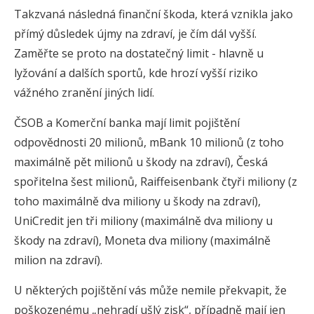
Takzvaná následná finanční škoda, která vznikla jako
přímý důsledek újmy na zdraví, je čím dál vyšší.
Zaměřte se proto na dostatečný limit - hlavně u
lyžování a dalších sportů, kde hrozí vyšší riziko
vážného zranění jiných lidí.
ČSOB a Komerční banka mají limit pojištění
odpovědnosti 20 milionů, mBank 10 milionů (z toho
maximálně pět milionů u škody na zdraví), Česká
spořitelna šest milionů, Raiffeisenbank čtyři miliony (z
toho maximálně dva miliony u škody na zdraví),
UniCredit jen tři miliony (maximálně dva miliony u
škody na zdraví), Moneta dva miliony (maximálně
milion na zdraví).
U některých pojištění vás může nemile překvapit, že
poškozenému „nehradí ušlý zisk“, případně mají jen