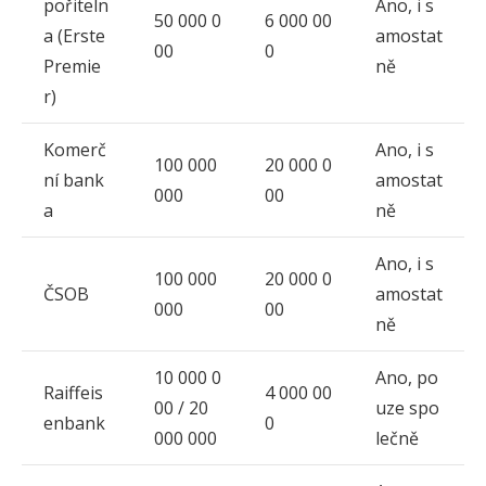
pořiteln
Ano, i s
50 000 0
6 000 00
a (Erste
amostat
00
0
Premie
ně
r)
Komerč
Ano, i s
100 000
20 000 0
ní bank
amostat
000
00
a
ně
Ano, i s
100 000
20 000 0
ČSOB
amostat
000
00
ně
10 000 0
Ano, po
Raiffeis
4 000 00
00 / 20
uze spo
enbank
0
000 000
lečně