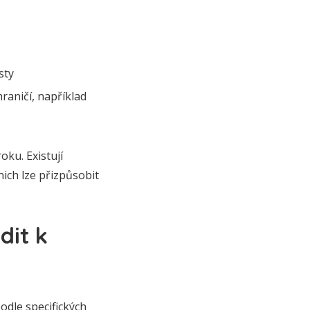
sty
hraničí, například
oku. Existují
nich lze přizpůsobit
dit k
podle specifických