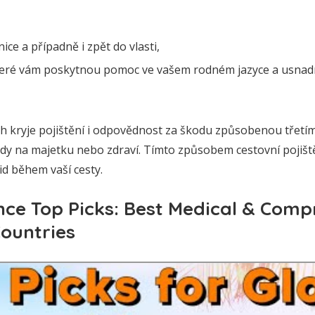
ce a případně i zpět do vlasti,
které vám poskytnou pomoc ve vašem rodném jazyce a usnadní
h kryje pojištění i odpovědnost za škodu způsobenou třet
y na majetku nebo zdraví. Tímto způsobem cestovní pojišt
id během vaší cesty.
nce Top Picks: Best Medical & Comp
Countries