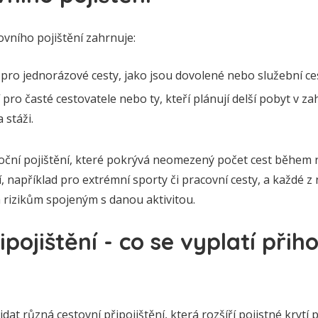
ovního pojištění zahrnuje:
 pro jednorázové cesty, jako jsou dovolené nebo služební ce
pro časté cestovatele nebo ty, kteří plánují delší pobyt v za
 stáži.
oroční pojištění, které pokrývá neomezený počet cest během r
, například pro extrémní sporty či pracovní cesty, a každé z 
 rizikům spojeným s danou aktivitou.
pojištění - co se vyplatí přiho
idat různá cestovní připojištění, která rozšíří pojistné krytí 