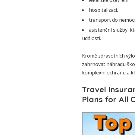
lékařské ošetření,
hospitalizaci,
transport do nemocni
asistenční služby, 
události.
Kromě zdravotních výlo
zahrnovat náhradu škod
komplexní ochranu a kl
Travel Insura
Plans for All 