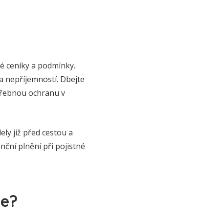
né ceníky a podmínky.
a nepříjemností. Dbejte
otřebnou ochranu v
ely již před cestou a
nční plnění při pojistné
ne?