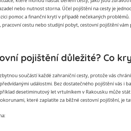
ituace, které mohou nastat během cesty, jako jsou zdravotn
zadel nebo nutnost storna. Účel pojištění na cesty je jednodu
ozici pomoc a finanční krytí v případě nečekaných problémů.
 pracovní cestu nebo studijní pobyt, cestovní pojištění vám
ovní pojištění důležité? Co kr
ezbytnou součástí každé zahraniční cesty, protože vás chrán
předvídanými událostmi. Bez dostatečného pojištění vás i 
příklad desetiminutový let vrtulníkem v Rakousku může stát a
okorunami, které zaplatíte za běžné cestovní pojištění, je ta
na: