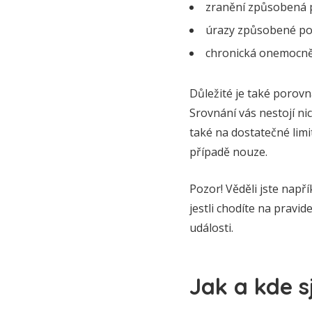
zranění způsobená p
úrazy způsobené po
chronická onemocněn
Důležité je také porovn
Srovnání vás nestojí n
také na dostatečné limi
případě nouze.
Pozor! Věděli jste napří
jestli chodíte na pravid
události.
Jak a kde s