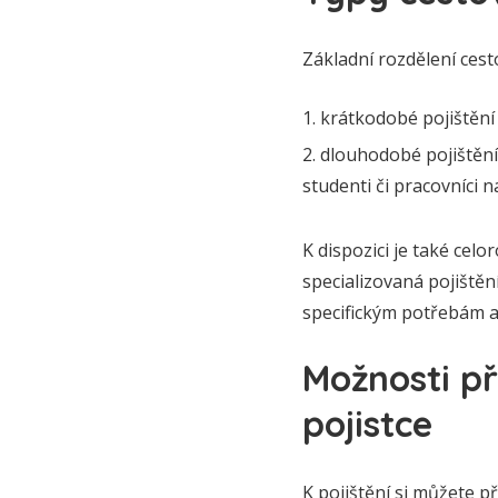
Základní rozdělení cest
krátkodobé pojištění
dlouhodobé pojištění 
studenti či pracovníci na
K dispozici je také cel
specializovaná pojištění
specifickým potřebám a
Možnosti při
pojistce
K pojištění si můžete př