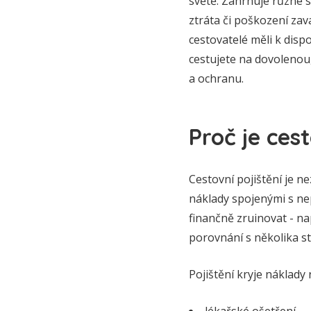
světě. Zahrnuje různé s
ztráta či poškození zava
cestovatelé měli k disp
cestujete na dovolenou,
a ochranu.
Proč je cest
Cestovní pojištění je n
náklady spojenými s ne
finančně zruinovat - na
porovnání s několika st
Pojištění kryje náklady 