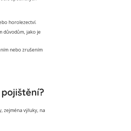
nebo horolezectví.
ým důvodům, jako je
děním nebo zrušením
pojištění?
y, zejména výluky, na