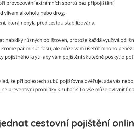
ři provozování extrémních sportů bez připojištění,
d vlivem alkoholu nebo drog,
í, která nebyla před cestou stabilizována.
at nabídky různých pojišťoven, protože každá využívá odliš
ic kromě pár minut času, ale může vám ušetřit mnoho peněz 
ty pojistného krytí, aby vám pojištění skutečně poskytlo p
klad, že při bolestech zubů pojišťovna ověřuje, zda vás nebol
elné preventivní prohlídky k zubaři? To vše může ovlivnit fina
jednat cestovní pojištění onli