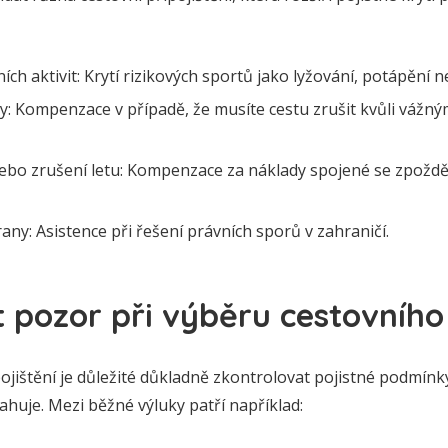
ích aktivit: Krytí rizikových sportů jako lyžování, potápění 
ty: Kompenzace v případě, že musíte cestu zrušit kvůli vážn
nebo zrušení letu: Kompenzace za náklady spojené se zpož
rany: Asistence při řešení právních sporů v zahraničí.
t pozor při výběru cestovního 
ojištění je důležité důkladně zkontrolovat pojistné podmínk
tahuje. Mezi běžné výluky patří například: