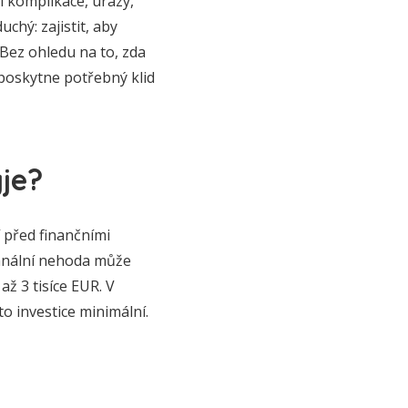
í komplikace, úrazy,
chý: zajistit, aby
 Bez ohledu na to, zda
 poskytne potřebný klid
yje?
í před finančními
banální nehoda může
ž 3 tisíce EUR. V
to investice minimální.