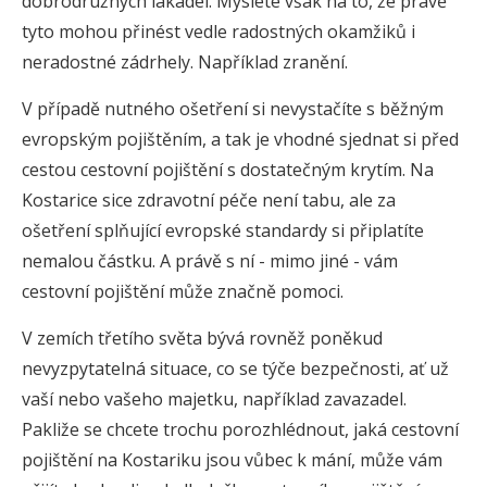
dobrodružných lákadel. Myslete však na to, že právě
tyto mohou přinést vedle radostných okamžiků i
neradostné zádrhely. Například zranění.
V případě nutného ošetření si nevystačíte s běžným
evropským pojištěním, a tak je vhodné sjednat si před
cestou cestovní pojištění s dostatečným krytím. Na
Kostarice sice zdravotní péče není tabu, ale za
ošetření splňující evropské standardy si připlatíte
nemalou částku. A právě s ní - mimo jiné - vám
cestovní pojištění může značně pomoci.
V zemích třetího světa bývá rovněž poněkud
nevyzpytatelná situace, co se týče bezpečnosti, ať už
vaší nebo vašeho majetku, například zavazadel.
Pakliže se chcete trochu porozhlédnout, jaká cestovní
pojištění na Kostariku jsou vůbec k mání, může vám