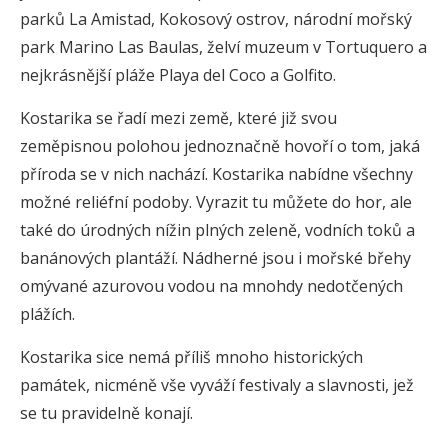
parků La Amistad, Kokosový ostrov, národní mořský
park Marino Las Baulas, želví muzeum v Tortuquero a
nejkrásnější pláže Playa del Coco a Golfito.
Kostarika se řadí mezi země, které již svou
zeměpisnou polohou jednoznačně hovoří o tom, jaká
příroda se v nich nachází. Kostarika nabídne všechny
možné reliéfní podoby. Vyrazit tu můžete do hor, ale
také do úrodných nížin plných zeleně, vodních toků a
banánových plantáží. Nádherné jsou i mořské břehy
omývané azurovou vodou na mnohdy nedotčených
plážích.
Kostarika sice nemá příliš mnoho historických
památek, nicméně vše vyváží festivaly a slavnosti, jež
se tu pravidelně konají.