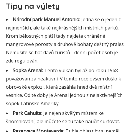
Tipy na výlety
Národní park Manuel Antonio:
Jedná se o jeden z
nejmenších, ale také nejkrásnějších místních parků.
Krom bělostných pláží tady najdete chráněné
mangrovové porosty a druhově bohatý deštný prales.
Nemusíte se bát davů turistů - denní počet osob je
zde regulován.
Sopka Arenal:
Tento vulkán byl až do roku 1968
považován za neaktivní. V tomto roce ovšem došlo k
obrovské explozi, která zasáhla hned dvě místní
vesnice. Od té doby je Arenal jednou z nejaktivnějších
sopek Latinské Ameriky.
Park Cahuita:
Je nejen skvělým místem ke
šnorchlování, ale můžete se tu také naučit surfovat.
Rezervace Monteverde:
Tuhle oblast by si neměli