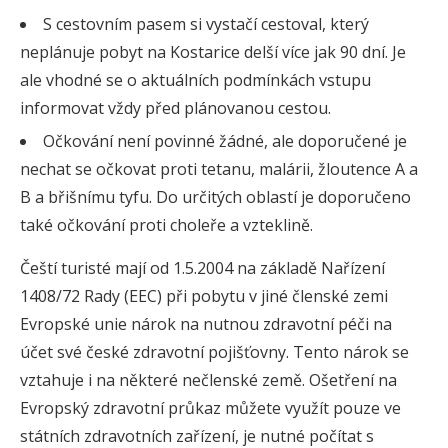
S cestovním pasem si vystačí cestoval, který
neplánuje pobyt na Kostarice delší více jak 90 dní. Je
ale vhodné se o aktuálních podmínkách vstupu
informovat vždy před plánovanou cestou.
Očkování není povinné žádné, ale doporučené je
nechat se očkovat proti tetanu, malárii, žloutence A a
B a břišnímu tyfu. Do určitých oblastí je doporučeno
také očkování proti choleře a vzteklině.
Čeští turisté mají od 1.5.2004 na základě Nařízení
1408/72 Rady (EEC) při pobytu v jiné členské zemi
Evropské unie nárok na nutnou zdravotní péči na
účet své české zdravotní pojišťovny. Tento nárok se
vztahuje i na některé nečlenské země. Ošetření na
Evropský zdravotní průkaz můžete využít pouze ve
státních zdravotních zařízení, je nutné počítat s