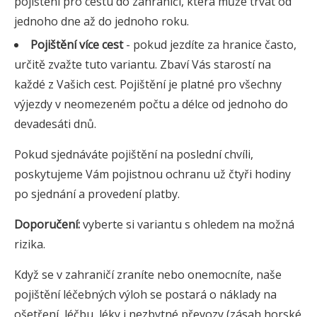
pojištění pro cestu do zahraničí, která může trvat od
jednoho dne až do jednoho roku.
Pojištění více cest
- pokud jezdíte za hranice často,
určitě zvažte tuto variantu. Zbaví Vás starostí na
každé z Vašich cest. Pojištění je platné pro všechny
výjezdy v neomezeném počtu a délce od jednoho do
devadesáti dnů.
Pokud sjednáváte pojištění na poslední chvíli,
poskytujeme Vám pojistnou ochranu už čtyři hodiny
po sjednání a provedení platby.
Doporučení:
vyberte si variantu s ohledem na možná
rizika.
Když se v zahraničí zraníte nebo onemocníte, naše
pojištění léčebných výloh se postará o náklady na
ošetření, léčbu, léky i nezbytné převozy (zásah horské