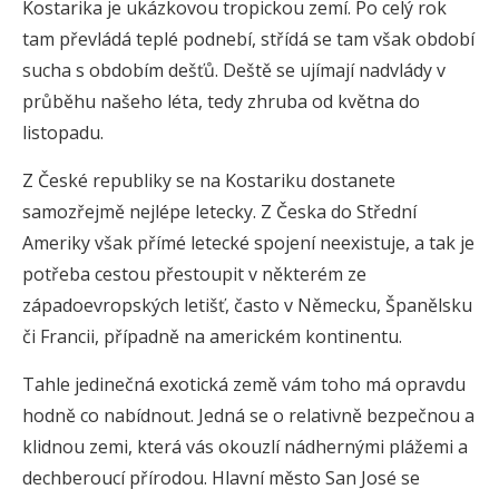
Kostarika je ukázkovou tropickou zemí. Po celý rok
tam převládá teplé podnebí, střídá se tam však období
sucha s obdobím dešťů. Deště se ujímají nadvlády v
průběhu našeho léta, tedy zhruba od května do
listopadu.
Z České republiky se na Kostariku dostanete
samozřejmě nejlépe letecky. Z Česka do Střední
Ameriky však přímé letecké spojení neexistuje, a tak je
potřeba cestou přestoupit v některém ze
západoevropských letišť, často v Německu, Španělsku
či Francii, případně na americkém kontinentu.
Tahle jedinečná exotická země vám toho má opravdu
hodně co nabídnout. Jedná se o relativně bezpečnou a
klidnou zemi, která vás okouzlí nádhernými plážemi a
dechberoucí přírodou. Hlavní město San José se