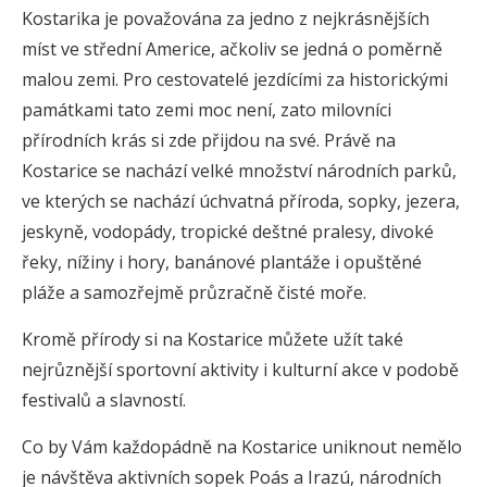
Kostarika je považována za jedno z nejkrásnějších
míst ve střední Americe, ačkoliv se jedná o poměrně
malou zemi. Pro cestovatelé jezdícími za historickými
památkami tato zemi moc není, zato milovníci
přírodních krás si zde přijdou na své. Právě na
Kostarice se nachází velké množství národních parků,
ve kterých se nachází úchvatná příroda, sopky, jezera,
jeskyně, vodopády, tropické deštné pralesy, divoké
řeky, nížiny i hory, banánové plantáže i opuštěné
pláže a samozřejmě průzračně čisté moře.
Kromě přírody si na Kostarice můžete užít také
nejrůznější sportovní aktivity i kulturní akce v podobě
festivalů a slavností.
Co by Vám každopádně na Kostarice uniknout nemělo
je návštěva aktivních sopek Poás a Irazú, národních