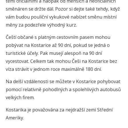
těmi oficiálními a naopak od menších a neoficiálních
směnáren se držte dál. Pozor si dejte také tehdy, když
vám budou pouliční vykukové nabízet směnu místní
měny za podezřele výhodný kurz.
Čeští občané s platným cestovním pasem mohou
pobývat na Kostarice až 90 dní, pokud se jedná o
turistické účely. Pak musejí alespoň na 90 dní
vycestovat. Celkem tak mohou Češi na Kostarice bez
víza strávit v jednom roce maximálně 180 dní.
Na delší vzdálenosti se můžete v Kostarice pohybovat
pomocí relativně pohodlných a spolehlivých autobusů
velkých firem.
Kostarika je považována za nejdražší zemi Střední
Ameriky.