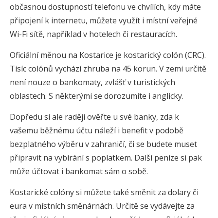
občasnou dostupností telefonu ve chvílích, kdy máte
připojení k internetu, můžete využít i místní veřejné
Wi-Fi sítě, například v hotelech či restauracích.
Oficiální měnou na Kostarice je kostarický colón (CRC).
Tisíc colónů vychází zhruba na 45 korun. V zemi určitě
není nouze o bankomaty, zvlášť v turistických
oblastech. S některými se dorozumíte i anglicky.
Dopředu si ale raději ověřte u své banky, zda k
vašemu běžnému účtu náleží i benefit v podobě
bezplatného výběru v zahraničí, či se budete muset
připravit na vybírání s poplatkem. Další peníze si pak
může účtovat i bankomat sám o sobě.
Kostarické colóny si můžete také směnit za dolary či
eura v místních směnárnách. Určitě se vydávejte za