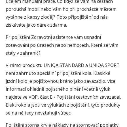
účelem manuální práce. Co když se vám na cestách
porouchá mobil nebo vám ho při procházce městem
vytáhne z kapsy zloděj? Toto připojištění od nás
získáváte jako dárek zdarma.
Připojištění Zdravotní asistence vám usnadní
zotavování po úrazech nebo nemocech, které se vám
staly v zahraničí.
V rámci produktu UNIQA STANDARD a UNIQA SPORT
není zahrnuto speciální připojištění kola. Klasické
jízdní kolo je pojišťovnou bráno jako zavazadlo, více
informací ohledně pojistného plnění včetně výluk
najdete ve VOP, část E - Pojištění cestovních zavazadel.
Elektrokola jsou ve výlukách z pojištění, tyto produkty
se na ně tedy nevztahují vůbec.
Pojištění storna kryje náklady na stornovací poplatky