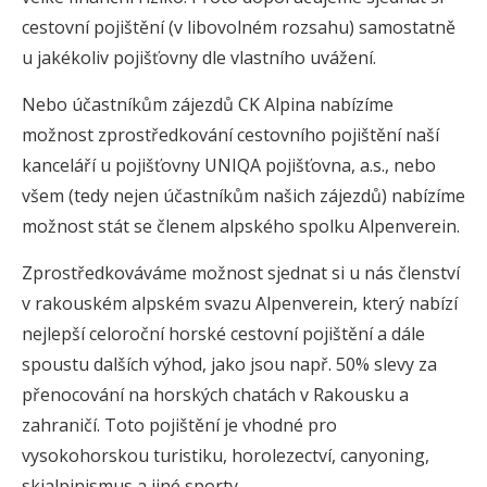
cestovní pojištění (v libovolném rozsahu) samostatně
u jakékoliv pojišťovny dle vlastního uvážení.
Nebo účastníkům zájezdů CK Alpina nabízíme
možnost zprostředkování cestovního pojištění naší
kanceláří u pojišťovny UNIQA pojišťovna, a.s., nebo
všem (tedy nejen účastníkům našich zájezdů) nabízíme
možnost stát se členem alpského spolku Alpenverein.
Zprostředkováváme možnost sjednat si u nás členství
v rakouském alpském svazu Alpenverein, který nabízí
nejlepší celoroční horské cestovní pojištění a dále
spoustu dalších výhod, jako jsou např. 50% slevy za
přenocování na horských chatách v Rakousku a
zahraničí. Toto pojištění je vhodné pro
vysokohorskou turistiku, horolezectví, canyoning,
skialpinismus a jiné sporty.