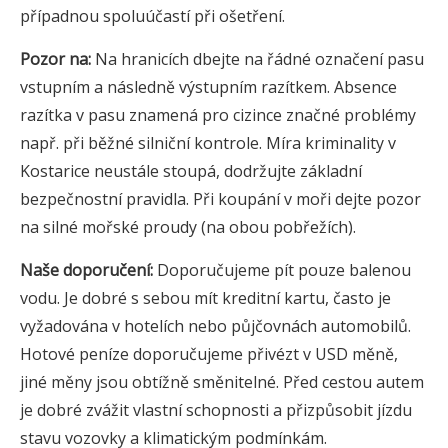
případnou spoluúčastí při ošetření.
Pozor na:
Na hranicích dbejte na řádné označení pasu
vstupním a následně výstupním razítkem. Absence
razítka v pasu znamená pro cizince značné problémy
např. při běžné silniční kontrole. Míra kriminality v
Kostarice neustále stoupá, dodržujte základní
bezpečnostní pravidla. Při koupání v moři dejte pozor
na silné mořské proudy (na obou pobřežích).
Naše doporučení:
Doporučujeme pít pouze balenou
vodu. Je dobré s sebou mít kreditní kartu, často je
vyžadována v hotelích nebo půjčovnách automobilů.
Hotové peníze doporučujeme přivézt v USD měně,
jiné měny jsou obtížně směnitelné. Před cestou autem
je dobré zvážit vlastní schopnosti a přizpůsobit jízdu
stavu vozovky a klimatickým podmínkám.