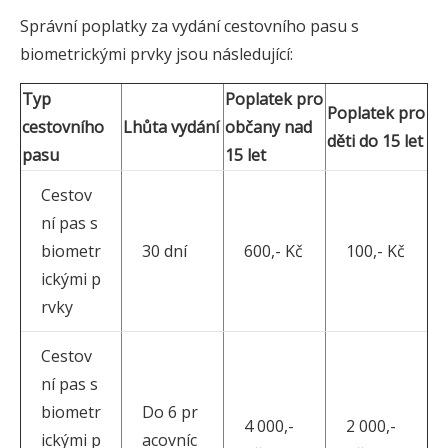
Správní poplatky za vydání cestovního pasu s
biometrickými prvky jsou následující:
Typ
Poplatek pro
Poplatek pro
cestovního
Lhůta vydání
občany nad
děti do 15 let
pasu
15 let
Cestov
ní pas s
biometr
30 dní
600,- Kč
100,- Kč
ickými p
rvky
Cestov
ní pas s
biometr
Do 6 pr
4 000,-
2 000,-
ickými p
acovníc