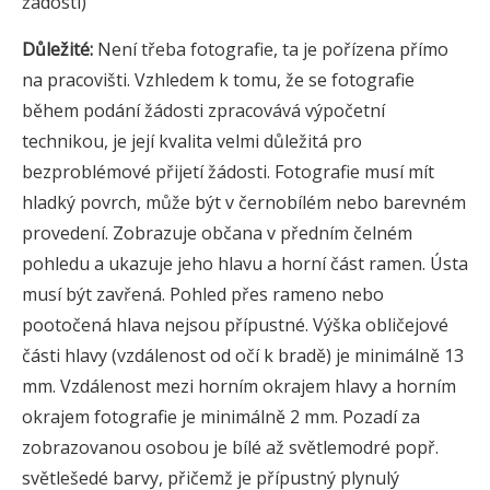
žádosti)
Důležité:
Není třeba fotografie, ta je pořízena přímo
na pracovišti. Vzhledem k tomu, že se fotografie
během podání žádosti zpracovává výpočetní
technikou, je její kvalita velmi důležitá pro
bezproblémové přijetí žádosti. Fotografie musí mít
hladký povrch, může být v černobílém nebo barevném
provedení. Zobrazuje občana v předním čelném
pohledu a ukazuje jeho hlavu a horní část ramen. Ústa
musí být zavřená. Pohled přes rameno nebo
pootočená hlava nejsou přípustné. Výška obličejové
části hlavy (vzdálenost od očí k bradě) je minimálně 13
mm. Vzdálenost mezi horním okrajem hlavy a horním
okrajem fotografie je minimálně 2 mm. Pozadí za
zobrazovanou osobou je bílé až světlemodré popř.
světlešedé barvy, přičemž je přípustný plynulý