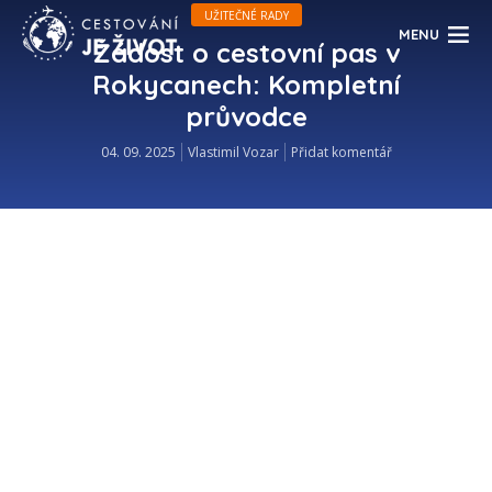
UŽITEČNÉ RADY
MENU
Žádost o cestovní pas v
Rokycanech: Kompletní
průvodce
04. 09. 2025
Vlastimil Vozar
Přidat komentář