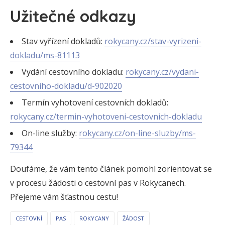
Užitečné odkazy
Stav vyřízení dokladů:
rokycany.cz/stav-vyrizeni-
dokladu/ms-81113
Vydání cestovního dokladu:
rokycany.cz/vydani-
cestovniho-dokladu/d-902020
Termín vyhotovení cestovních dokladů:
rokycany.cz/termin-vyhotoveni-cestovnich-dokladu
On-line služby:
rokycany.cz/on-line-sluzby/ms-
79344
Doufáme, že vám tento článek pomohl zorientovat se
v procesu žádosti o cestovní pas v Rokycanech.
Přejeme vám šťastnou cestu!
CESTOVNÍ
PAS
ROKYCANY
ŽÁDOST