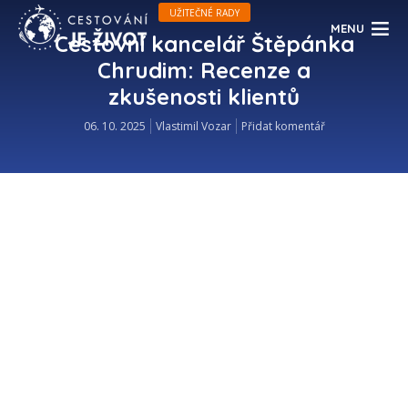
UŽITEČNÉ RADY
MENU
Cestovní kancelář Štěpánka
Chrudim: Recenze a
zkušenosti klientů
06. 10. 2025
Vlastimil Vozar
Přidat komentář