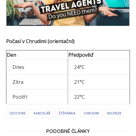
Počasí v Chrudimi (orientační):
Den
Předpověď
Dnes
24°C
Zítra
21°C
Pozítří
22°C
CESTOVNÍ
KANCELÁŘ
ŠTĚPÁNKA
CHRUDIM
RECENZE
PODOBNÉ ČLÁNKY