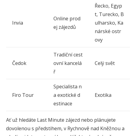
Řecko, Egyp
t, Turecko, B
Online prod
Invia
ulharsko, Ka
ej zájezdů
nárské ostr
ovy
Tradiční cest
Čedok
ovní kancelá
Celý svět
ř
Specialista n
Firo Tour
a exotické d
Exotika
estinace
Ať už hledáte Last Minute zájezd nebo plánujete
dovolenou s předstihem, v Rychnově nad Kněžnou a