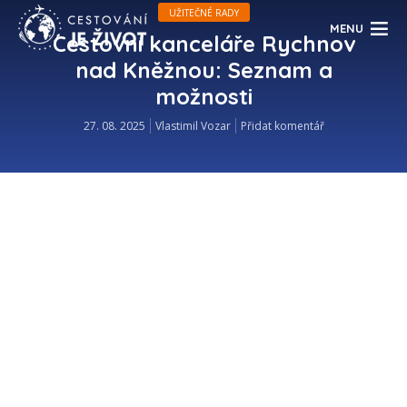
UŽITEČNÉ RADY
MENU
Cestovní kanceláře Rychnov
nad Kněžnou: Seznam a
možnosti
27. 08. 2025
Vlastimil Vozar
Přidat komentář