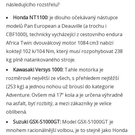
následujícího rozstřelu?
Honda NT1100:
je dlouho očekávaný nástupce
modelů Pan European a Deauville (a trochu i
CBF1000), technicky vycházející z cestovního endura
Africa Twin: dvouválcový motor 1084 cm3 nabízí
koktejl 102 k/104 Nm, který musí rozpohybovat 238
kg plně natankovaného stroje.
Kawasaki Versys 1000:
Tahle motorka je
rozměrově největší ze všech, s přehledem nejtěžší
(253 kg) a jednou nohou už brousí do kategorie
Adventure. Ovšem má 17“ kola a je určena výhradně
na asfalt, byť rozbitý, a mezi zákazníky je velice
oblíbená.
Suzuki GSX-S1000GT:
Model GSX-S1000GT je
mnohem racionálnější volbou, je to stejně jako Honda