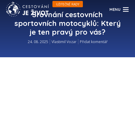
UŽITEČNÉ RADY
MENU
Srovnání cestovních
sportovních motocyklů: Který
je ten pravý pro vás?
24. 08. 2025
Vlastimil Vozar
Přidat komentář