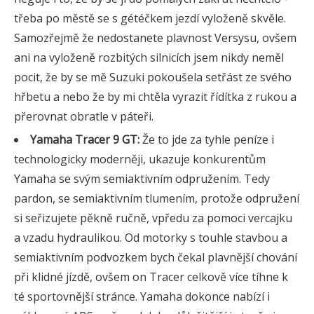
třeba po městě se s gétéčkem jezdí vyloženě skvěle.
Samozřejmě že nedostanete plavnost Versysu, ovšem
ani na vyloženě rozbitých silnicích jsem nikdy neměl
pocit, že by se mě Suzuki pokoušela setřást ze svého
hřbetu a nebo že by mi chtěla vyrazit řídítka z rukou a
přerovnat obratle v páteři.
Yamaha Tracer 9 GT:
Že to jde za tyhle peníze i
technologicky moderněji, ukazuje konkurentům
Yamaha se svým semiaktivním odpružením. Tedy
pardon, se semiaktivním tlumením, protože odpružení
si seřizujete pěkně ručně, vpředu za pomoci vercajku
a vzadu hydraulikou. Od motorky s touhle stavbou a
semiaktivním podvozkem bych čekal plavnější chování
při klidné jízdě, ovšem on Tracer celkově více tíhne k
té sportovnější stránce. Yamaha dokonce nabízí i