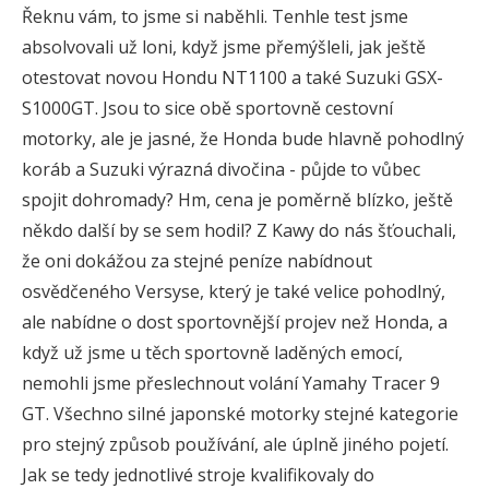
Řeknu vám, to jsme si naběhli. Tenhle test jsme
absolvovali už loni, když jsme přemýšleli, jak ještě
otestovat novou Hondu NT1100 a také Suzuki GSX-
S1000GT. Jsou to sice obě sportovně cestovní
motorky, ale je jasné, že Honda bude hlavně pohodlný
koráb a Suzuki výrazná divočina - půjde to vůbec
spojit dohromady? Hm, cena je poměrně blízko, ještě
někdo další by se sem hodil? Z Kawy do nás šťouchali,
že oni dokážou za stejné peníze nabídnout
osvědčeného Versyse, který je také velice pohodlný,
ale nabídne o dost sportovnější projev než Honda, a
když už jsme u těch sportovně laděných emocí,
nemohli jsme přeslechnout volání Yamahy Tracer 9
GT. Všechno silné japonské motorky stejné kategorie
pro stejný způsob používání, ale úplně jiného pojetí.
Jak se tedy jednotlivé stroje kvalifikovaly do