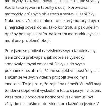
motocykly a zaznamenávat jejich silné a slabé stránky.
Rád si také vytvářím tabulky s údaji. Porovnávám
motocykly v různých oblastech a sestavuji žebříčky.
Nakonec zavřu oči a sním o tom, který motocykl bych
si nejraději odvezl domů. Jako kontrolu si pak udělám
opačný postup a zjistím, na kterém motocyklu bych se
mohl bez problémů obejít.
Poté jsem se podíval na výsledky svých tabulek a byl
jsem znovu překvapen, jak dobře se výsledky
shodovaly s mými emocemi. Obvykle do svých
poznámek nezahrnuji žádné subjektivní postřehy, ale
snažím se ve svých videích propojit své dojmy s
emocemi. To je proto, že zejména němečtí čtenáři mají
tendenci slepě věřit výsledkům testu s jasným vítězem.
Vítěz testu v bodovém hodnocení však nemusí být
vždy tím nejlepším motocyklem pro každého jezdce. V