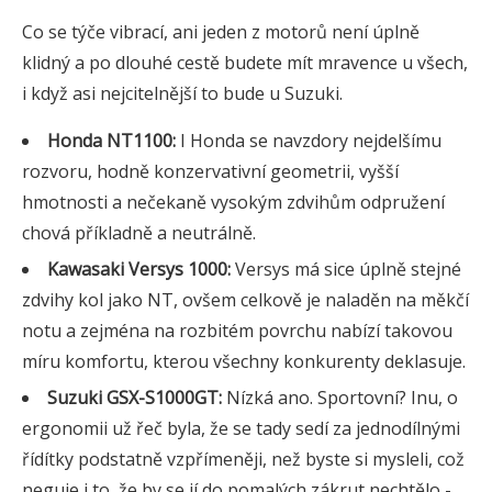
Co se týče vibrací, ani jeden z motorů není úplně
klidný a po dlouhé cestě budete mít mravence u všech,
i když asi nejcitelnější to bude u Suzuki.
Honda NT1100:
I Honda se navzdory nejdelšímu
rozvoru, hodně konzervativní geometrii, vyšší
hmotnosti a nečekaně vysokým zdvihům odpružení
chová příkladně a neutrálně.
Kawasaki Versys 1000:
Versys má sice úplně stejné
zdvihy kol jako NT, ovšem celkově je naladěn na měkčí
notu a zejména na rozbitém povrchu nabízí takovou
míru komfortu, kterou všechny konkurenty deklasuje.
Suzuki GSX-S1000GT:
Nízká ano. Sportovní? Inu, o
ergonomii už řeč byla, že se tady sedí za jednodílnými
řídítky podstatně vzpřímeněji, než byste si mysleli, což
neguje i to, že by se jí do pomalých zákrut nechtělo -