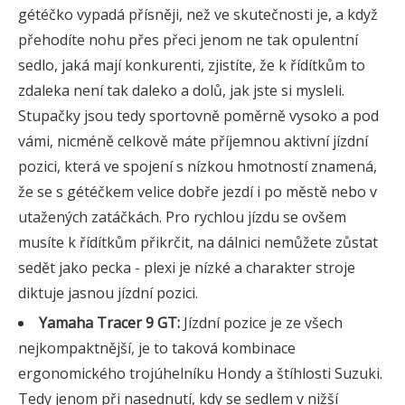
gétéčko vypadá přísněji, než ve skutečnosti je, a když
přehodíte nohu přes přeci jenom ne tak opulentní
sedlo, jaká mají konkurenti, zjistíte, že k řídítkům to
zdaleka není tak daleko a dolů, jak jste si mysleli.
Stupačky jsou tedy sportovně poměrně vysoko a pod
vámi, nicméně celkově máte příjemnou aktivní jízdní
pozici, která ve spojení s nízkou hmotností znamená,
že se s gétéčkem velice dobře jezdí i po městě nebo v
utažených zatáčkách. Pro rychlou jízdu se ovšem
musíte k řídítkům přikrčit, na dálnici nemůžete zůstat
sedět jako pecka - plexi je nízké a charakter stroje
diktuje jasnou jízdní pozici.
Yamaha Tracer 9 GT:
Jízdní pozice je ze všech
nejkompaktnější, je to taková kombinace
ergonomického trojúhelníku Hondy a štíhlosti Suzuki.
Tedy jenom při nasednutí, kdy se sedlem v nižší