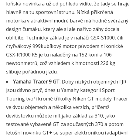
loňská novinka a už od pohledu vidíte, že tady se hraje
hlavně na tu sportovní strunu. Nízká přikrčená
motorka v atraktivní modré barvě má hodně svérázný
design čumáku, který ale si ale naživo záhy docela
oblíbíte. Technický základ je v naháči GSX-S1000, čili
čtyřválcový 999kubíkový motor původem z ikonické
GSX-R1000 K5 je tu naladěný na 152 koní a 106
newtonmetrů, což vzhledem k hmotnosti 226 kg
slibuje pořádnou jízdu.
Yamaha Tracer 9 GT:
Doby nízkých objemných FJR
jsou dávno pryč, dnes u Yamahy kategorii Sport
Touring tvoří kromě tříkolky Niken GT modely Tracer
ve dvou objemech a několika verzích, přičemž
devítistovku můžete mít jako základ za 310, jako
testované vybavené GT za současných 370 a potom
letošní novinku GT+ se super elektronikou (adaptivní