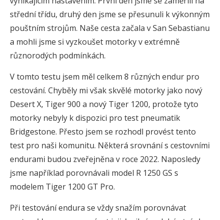
vynikajícím nastavením. První den jsme se zaměřili na
střední třídu, druhý den jsme se přesunuli k výkonným
pouštním strojům. Naše cesta začala v San Sebastianu
a mohli jsme si vyzkoušet motorky v extrémně
různorodých podmínkách.
V tomto testu jsem měl celkem 8 různých endur pro
cestování. Chyběly mi však skvělé motorky jako nový
Desert X, Tiger 900 a nový Tiger 1200, protože tyto
motorky nebyly k dispozici pro test pneumatik
Bridgestone. Přesto jsem se rozhodl provést tento
test pro naši komunitu. Některá srovnání s cestovními
endurami budou zveřejněna v roce 2022. Naposledy
jsme například porovnávali model R 1250 GS s
modelem Tiger 1200 GT Pro.
Při testování endura se vždy snažím porovnávat