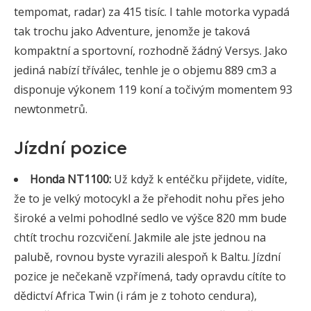
tempomat, radar) za 415 tisíc. I tahle motorka vypadá
tak trochu jako Adventure, jenomže je taková
kompaktní a sportovní, rozhodně žádný Versys. Jako
jediná nabízí tříválec, tenhle je o objemu 889 cm3 a
disponuje výkonem 119 koní a točivým momentem 93
newtonmetrů.
Jízdní pozice
Honda NT1100:
Už když k entéčku přijdete, vidíte,
že to je velký motocykl a že přehodit nohu přes jeho
široké a velmi pohodlné sedlo ve výšce 820 mm bude
chtít trochu rozcvičení. Jakmile ale jste jednou na
palubě, rovnou byste vyrazili alespoň k Baltu. Jízdní
pozice je nečekaně vzpřímená, tady opravdu cítíte to
dědictví Africa Twin (i rám je z tohoto cendura),