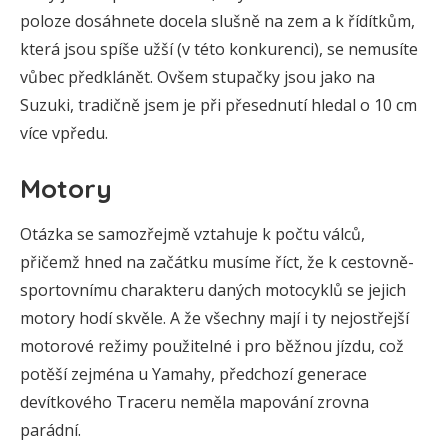
poloze dosáhnete docela slušně na zem a k řídítkům,
která jsou spíše užší (v této konkurenci), se nemusíte
vůbec předklánět. Ovšem stupačky jsou jako na
Suzuki, tradičně jsem je při přesednutí hledal o 10 cm
více vpředu.
Motory
Otázka se samozřejmě vztahuje k počtu válců,
přičemž hned na začátku musíme říct, že k cestovně-
sportovnímu charakteru daných motocyklů se jejich
motory hodí skvěle. A že všechny mají i ty nejostřejší
motorové režimy použitelné i pro běžnou jízdu, což
potěší zejména u Yamahy, předchozí generace
devítkového Traceru neměla mapování zrovna
parádní.