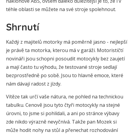
náklonové ABS, ovšem daleko důležitější je to, že i v
téhle oblasti se můžete na své stroje spolehnout.
Shrnutí
Každý z majitelů motorky má poměrně jasno - nejlepší
je právě ta motorka, kterou má v garáži. Motorističtí
novináři jsou schopni posoudit motocykly bez zaujetí
a mají často tu výhodu, že testované stroje sedlají
bezprostředně po sobě. Jsou to hlavně emoce, které
nám dávají radost z jízdy.
Vítěze tak určí vaše nátura, ne pohled na technickou
tabulku. Cenově jsou tyto čtyři motocykly na stejné
úrovni, to jsme si pohlídali, a ani po stránce výbavy
zde nikdo výrazně nevyčnívá. Takže pan Mozek si
může hodit nohy na stůl a přenechat rozhodování