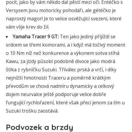
pocit, jako by vám někdo dal pěstí mezi oči. Entéčko s
Versysem jsou motoricky pohodáři, ale gétéčko je
naprostý magor! Je to velice osvěžující svezení, které
vám vlije krev do žil.
Yamaha Tracer 9 GT:
Ten jako jediný přijíždí se
srdcem se třemi komorami, a i když má točivý moment
o 10 Nm níž než konkurence a výkonem sotva stíhá
Kawu, za jízdy působí podobně divoce jako modrá
štika z rybníčku Suzuki. Tříválec prská a vrčí, i díky
nejnižší hmotnosti Traceru a poměrně krátkým
převodům se chová nadmíru dynamicky a celkový
dojem neurvalce ještě podporuje velice dobře
fungující rychlořazení, které však přeci jenom za tím u
Suzuki trošku zaostává.
Podvozek a brzdy