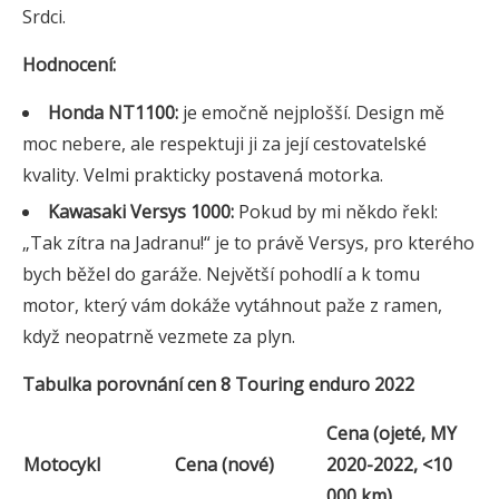
Srdci.
Hodnocení:
Honda NT1100:
je emočně nejplošší. Design mě
moc nebere, ale respektuji ji za její cestovatelské
kvality. Velmi prakticky postavená motorka.
Kawasaki Versys 1000:
Pokud by mi někdo řekl:
„Tak zítra na Jadranu!“ je to právě Versys, pro kterého
bych běžel do garáže. Největší pohodlí a k tomu
motor, který vám dokáže vytáhnout paže z ramen,
když neopatrně vezmete za plyn.
Tabulka porovnání cen 8 Touring enduro 2022
Cena (ojeté, MY
Motocykl
Cena (nové)
2020-2022, <10
000 km)