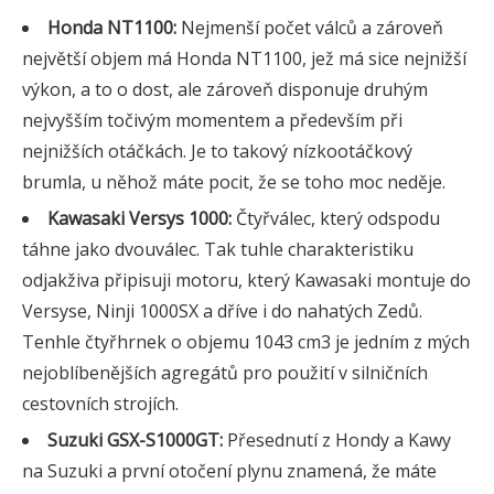
Honda NT1100:
Nejmenší počet válců a zároveň
největší objem má Honda NT1100, jež má sice nejnižší
výkon, a to o dost, ale zároveň disponuje druhým
nejvyšším točivým momentem a především při
nejnižších otáčkách. Je to takový nízkootáčkový
brumla, u něhož máte pocit, že se toho moc neděje.
Kawasaki Versys 1000:
Čtyřválec, který odspodu
táhne jako dvouválec. Tak tuhle charakteristiku
odjakživa připisuji motoru, který Kawasaki montuje do
Versyse, Ninji 1000SX a dříve i do nahatých Zedů.
Tenhle čtyřhrnek o objemu 1043 cm3 je jedním z mých
nejoblíbenějších agregátů pro použití v silničních
cestovních strojích.
Suzuki GSX-S1000GT:
Přesednutí z Hondy a Kawy
na Suzuki a první otočení plynu znamená, že máte