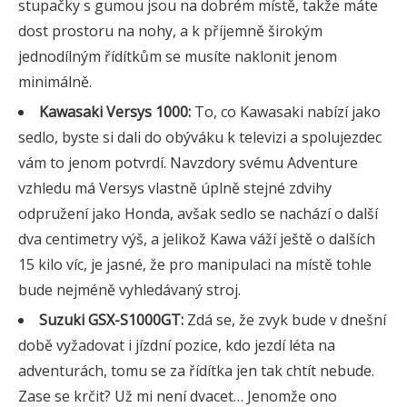
stupačky s gumou jsou na dobrém místě, takže máte
dost prostoru na nohy, a k příjemně širokým
jednodílným řídítkům se musíte naklonit jenom
minimálně.
Kawasaki Versys 1000:
To, co Kawasaki nabízí jako
sedlo, byste si dali do obýváku k televizi a spolujezdec
vám to jenom potvrdí. Navzdory svému Adventure
vzhledu má Versys vlastně úplně stejné zdvihy
odpružení jako Honda, avšak sedlo se nachází o další
dva centimetry výš, a jelikož Kawa váží ještě o dalších
15 kilo víc, je jasné, že pro manipulaci na místě tohle
bude nejméně vyhledávaný stroj.
Suzuki GSX-S1000GT:
Zdá se, že zvyk bude v dnešní
době vyžadovat i jízdní pozice, kdo jezdí léta na
adventurách, tomu se za řídítka jen tak chtít nebude.
Zase se krčit? Už mi není dvacet… Jenomže ono