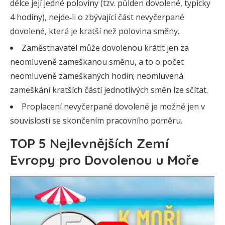
délce její jedné poloviny (tzv. půlden dovolené, typicky
4 hodiny), nejde‑li o zbývající část nevyčerpané
dovolené, která je kratší než polovina směny.
Zaměstnavatel může dovolenou krátit jen za
neomluveně zameškanou směnu, a to o počet
neomluveně zameškaných hodin; neomluvená
zameškání kratších částí jednotlivých směn lze sčítat.
Proplacení nevyčerpané dovolené je možné jen v
souvislosti se skončením pracovního poměru.
TOP 5 Nejlevnějších Zemí
Evropy pro Dovolenou u Moře