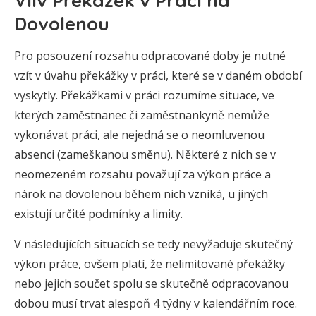
Vliv Překážek v Práci na
Dovolenou
Pro posouzení rozsahu odpracované doby je nutné
vzít v úvahu překážky v práci, které se v daném období
vyskytly. Překážkami v práci rozumíme situace, ve
kterých zaměstnanec či zaměstnankyně nemůže
vykonávat práci, ale nejedná se o neomluvenou
absenci (zameškanou směnu). Některé z nich se v
neomezeném rozsahu považují za výkon práce a
nárok na dovolenou během nich vzniká, u jiných
existují určité podmínky a limity.
V následujících situacích se tedy nevyžaduje skutečný
výkon práce, ovšem platí, že nelimitované překážky
nebo jejich součet spolu se skutečně odpracovanou
dobou musí trvat alespoň 4 týdny v kalendářním roce.