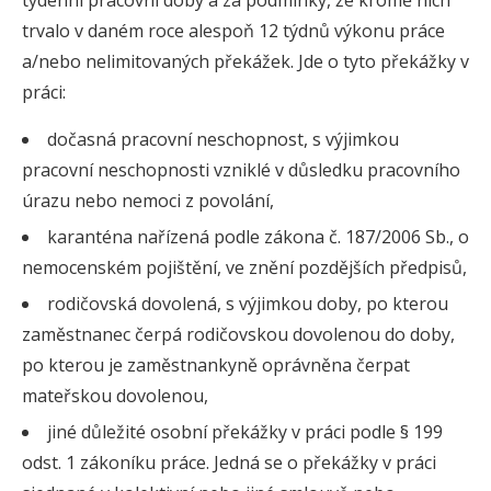
týdenní pracovní doby a za podmínky, že kromě nich
trvalo v daném roce alespoň 12 týdnů výkonu práce
a/nebo nelimitovaných překážek. Jde o tyto překážky v
práci:
dočasná pracovní neschopnost, s výjimkou
pracovní neschopnosti vzniklé v důsledku pracovního
úrazu nebo nemoci z povolání,
karanténa nařízená podle zákona č. 187/2006 Sb., o
nemocenském pojištění, ve znění pozdějších předpisů,
rodičovská dovolená, s výjimkou doby, po kterou
zaměstnanec čerpá rodičovskou dovolenou do doby,
po kterou je zaměstnankyně oprávněna čerpat
mateřskou dovolenou,
jiné důležité osobní překážky v práci podle § 199
odst. 1 zákoníku práce. Jedná se o překážky v práci