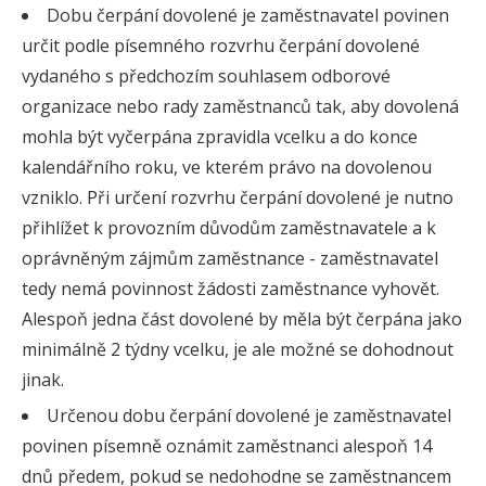
Dobu čerpání dovolené je zaměstnavatel povinen
určit podle písemného rozvrhu čerpání dovolené
vydaného s předchozím souhlasem odborové
organizace nebo rady zaměstnanců tak, aby dovolená
mohla být vyčerpána zpravidla vcelku a do konce
kalendářního roku, ve kterém právo na dovolenou
vzniklo. Při určení rozvrhu čerpání dovolené je nutno
přihlížet k provozním důvodům zaměstnavatele a k
oprávněným zájmům zaměstnance - zaměstnavatel
tedy nemá povinnost žádosti zaměstnance vyhovět.
Alespoň jedna část dovolené by měla být čerpána jako
minimálně 2 týdny vcelku, je ale možné se dohodnout
jinak.
Určenou dobu čerpání dovolené je zaměstnavatel
povinen písemně oznámit zaměstnanci alespoň 14
dnů předem, pokud se nedohodne se zaměstnancem