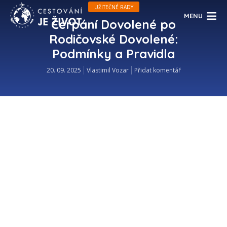
UŽITEČNÉ RADY
MENU
Čerpání Dovolené po
Rodičovské Dovolené:
Podmínky a Pravidla
20. 09. 2025
Vlastimil Vozar
Přidat komentář