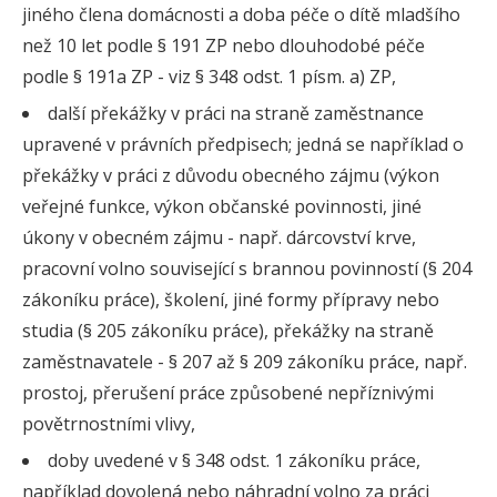
jiného člena domácnosti a doba péče o dítě mladšího
než 10 let podle § 191 ZP nebo dlouhodobé péče
podle § 191a ZP - viz § 348 odst. 1 písm. a) ZP,
další překážky v práci na straně zaměstnance
upravené v právních předpisech; jedná se například o
překážky v práci z důvodu obecného zájmu (výkon
veřejné funkce, výkon občanské povinnosti, jiné
úkony v obecném zájmu - např. dárcovství krve,
pracovní volno související s brannou povinností (§ 204
zákoníku práce), školení, jiné formy přípravy nebo
studia (§ 205 zákoníku práce), překážky na straně
zaměstnavatele - § 207 až § 209 zákoníku práce, např.
prostoj, přerušení práce způsobené nepříznivými
povětrnostními vlivy,
doby uvedené v § 348 odst. 1 zákoníku práce,
například dovolená nebo náhradní volno za práci