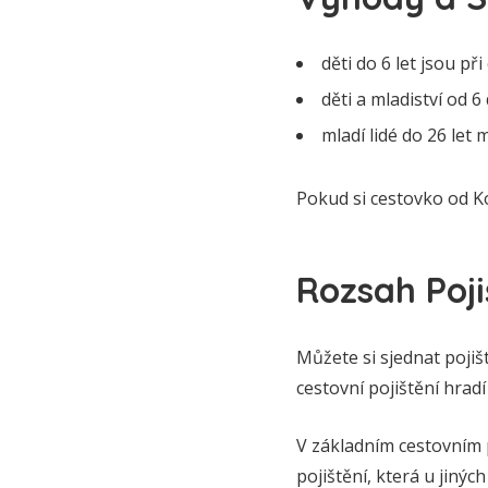
děti do 6 let jsou p
děti a mladiství od 
mladí lidé do 26 let 
Pokud si cestovko od Ko
Rozsah Poji
Můžete si sjednat pojišt
cestovní pojištění hrad
V základním cestovním p
pojištění, která u jinýc