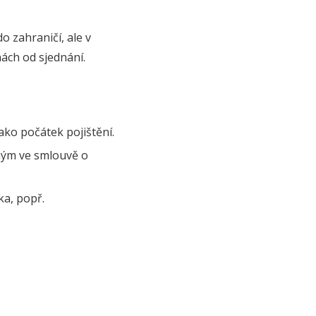
o zahraničí, ale v
ách od sjednání.
ako počátek pojištění.
eným ve smlouvě o
ka, popř.