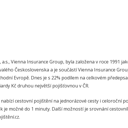
 a.s., Vienna Insurance Group, byla založena v roce 1991 ja
valého Československa a je součástí Vienna Insurance Group
ýchodní Evropě. Dnes je s 22% podílem na celkovém předeps
ardy Kč druhou největší pojišťovnou v ČR.
abízí cestovní pojištění na jednorázové cesty i celoroční poji
k je možné do 1 minuty. Další možností je srovnání cestovní
ištění.cz.