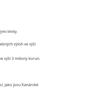
ými limity.
čebných výloh ve výši
e výši 3 miliony korun.
cí, jako jsou Kanárské