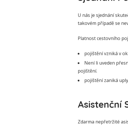
U nás je sjednání skute
takovém případě se nevz
Platnost cestovního poj
pojištění vzniká v o
Není li uveden přesn
pojištění.
pojištění zaniká upl
Asistenční 
Zdarma nepřetržité asis