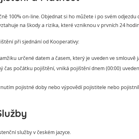
čně 100% on-line. Objednat si ho můžete i po svém odjezdu d
tahuje na škody a rizika, které vzniknou v prvních 24 hodin
ištění při sjednání od Kooperativy:
kamžiku určené datem a časem, který je uveden ve smlouvě j
ý čas počátku pojištění, vniká pojištění dnem (00:00) uved
ynutím pojistné doby nebo výpovědí pojistitele nebo pojistní
Služby
tenční služby v českém jazyce.