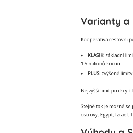
Varianty a 
Kooperativa cestovní poji
KLASIK:
základní limi
1,5 milionů korun
PLUS:
zvýšené limity
Nejvyšší limit pro krytí
Stejně tak je možné se 
ostrovy, Egypt, Izrael, 
Výhody a S