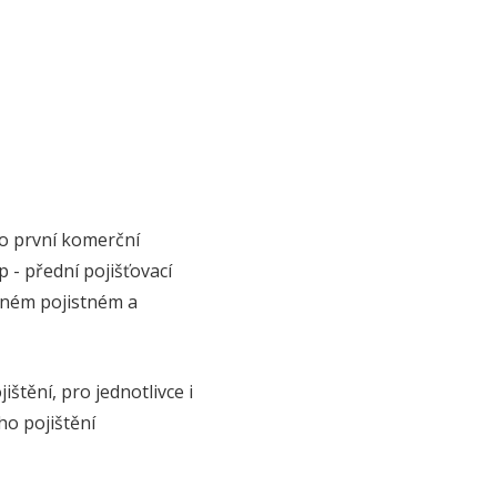
ko první komerční
 - přední pojišťovací
aném pojistném a
štění, pro jednotlivce i
ho pojištění