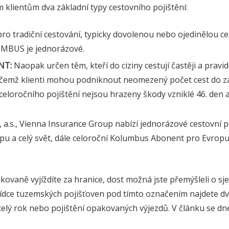
 klientům dva základní typy cestovního pojištění:
ro tradiční cestování, typicky dovolenou nebo ojedinělou ce
UMBUS je jednorázové.
NT:
Naopak určen těm, kteří do ciziny cestují častěji a pravid
čemž klienti mohou podniknout neomezený počet cest do zah
 celoročního pojištění nejsou hrazeny škody vzniklé 46. den a
, a.s., Vienna Insurance Group nabízí jednorázové cestovní 
pu a celý svět, dále celoroční Kolumbus Abonent pro Evropu
vaně vyjíždíte za hranice, dost možná jste přemýšleli o sje
abídce tuzemských pojišťoven pod tímto označením najdete dv
celý rok nebo pojištění opakovaných výjezdů. V článku se 