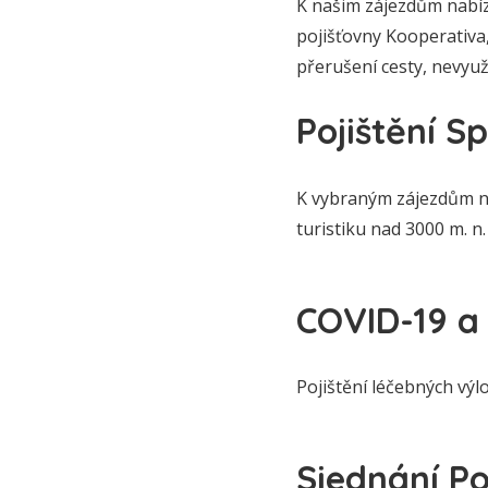
K našim zájezdům nabíz
pojišťovny Kooperativa,
přerušení cesty, nevyuž
Pojištění S
K vybraným zájezdům na
turistiku nad 3000 m. n.
COVID-19 a 
Pojištění léčebných výl
Sjednání Po