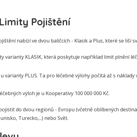
Limity Pojištění
štění nabízí ve dvou balíčcích - Klasik a Plus, které se liší sv
ty varianty KLASIK, která poskytuje například limit plnění lé
 u varianty PLUS. Ta pro léčebné výlohy počítá až s náklady v
 léčebných výloh je u Kooperativy 100 000 000 Kč.
pojistit do dvou regionů - Evropu (včetně oblíbených destina
Tunisko, Turecko,...) nebo Svět.
levy