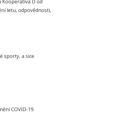
a Kooperativa D od
ění letu, odpovědnosti,
 sporty, a sice
cnění COVID-19.